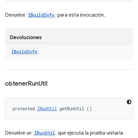
Devuelve
IBuildInfo
para esta invocación.
Devoluciones
IBuild
Info
obtener
Run
Util
protected 
IRunUtil
 getRunUtil ()
Devuelve un
IRunUtil
que ejecuta la prueba unitaria