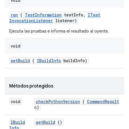
void
run
(
Test
Information
test
Info
,
ITest
Invocation
Listener
listener)
Ejecuta las pruebas e informa el resultado al oyente.
void
set
Build
(
IBuild
Info
build
Info)
Métodos protegidos
void
check
Python
Version
(
Command
Result
c)
IBuild
get
Build
()
Info