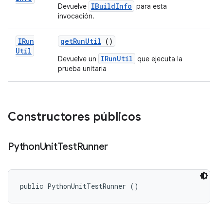
IBuildInfo
Devuelve
para esta
invocación.
IRun
get
Run
Util
()
Util
IRunUtil
Devuelve un
que ejecuta la
prueba unitaria
Constructores públicos
Python
Unit
Test
Runner
public PythonUnitTestRunner ()