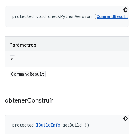
protected void checkPythonVersion (
CommandResult
 c
Parámetros
c
Command
Result
obtener
Construir
protected 
IBuildInfo
 getBuild ()