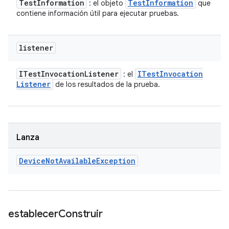
Test
Information
Test
Information
: el objeto
que
contiene información útil para ejecutar pruebas.
listener
ITest
Invocation
Listener
ITest
Invocation
: el
Listener
de los resultados de la prueba.
Lanza
Device
Not
Available
Exception
establecer
Construir