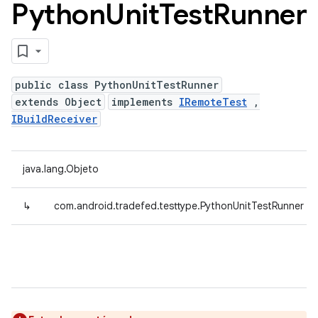
Python
Unit
Test
Runner
public class PythonUnitTestRunner
extends Object
implements
IRemoteTest
,
IBuildReceiver
java.lang.Objeto
↳
com.android.tradefed.testtype.PythonUnitTestRunner