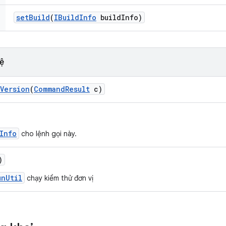
set
Build
(
IBuild
Info
build
Info)
ệ
Version
(
Command
Result
c)
Info
cho lệnh gọi này.
)
unUtil
chạy kiểm thử đơn vị