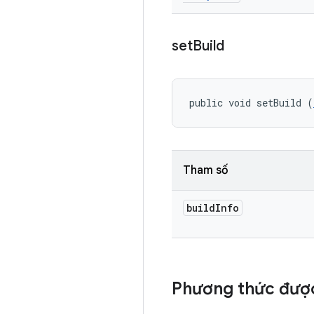
set
Build
public void setBuild (
Tham số
build
Info
Phương thức đượ