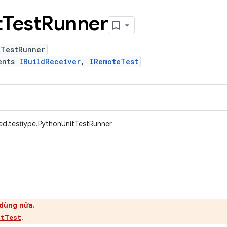
t
Test
Runner
tTestRunner
ents
IBuildReceiver
,
IRemoteTest
ed.testtype.PythonUnitTestRunner
dùng nữa.
.
stTest