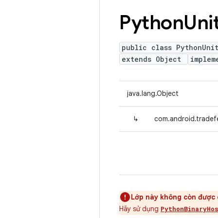
Python
Uni
public class PythonUni
extends Object
implem
java.lang.Object
↳
com.android.tradef
Lớp này không còn được 
Hãy sử dụng
PythonBinaryHo