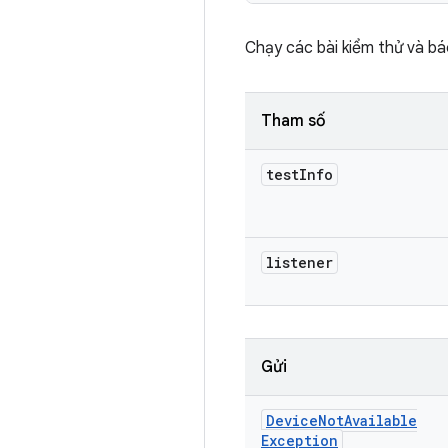
Chạy các bài kiểm thử và bá
Tham số
test
Info
listener
Gửi
Device
Not
Available
Exception