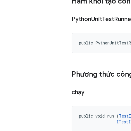
Hàm khởi tạo côn
Python
Unit
Test
Runne
public PythonUnitTest
Phương thức công
chạy
public void run (
TestI
ITestI