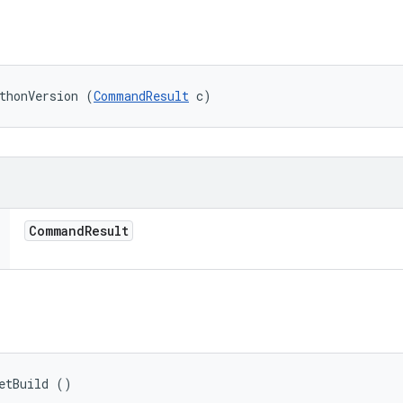
thonVersion (
CommandResult
 c)
Command
Result
etBuild ()