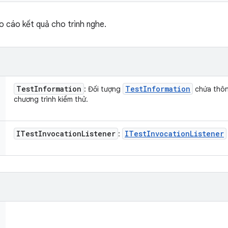
o cáo kết quả cho trình nghe.
Test
Information
Test
Information
: Đối tượng
chứa thôn
chương trình kiểm thử.
ITest
Invocation
Listener
ITest
Invocation
Listener
: