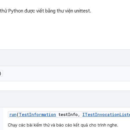
thử Python được viết bằng thư viện unittest.
)
run
(
Test
Information
test
Info
,
ITest
Invocation
List
Chạy các bài kiểm thử và báo cáo kết quả cho trình nghe.