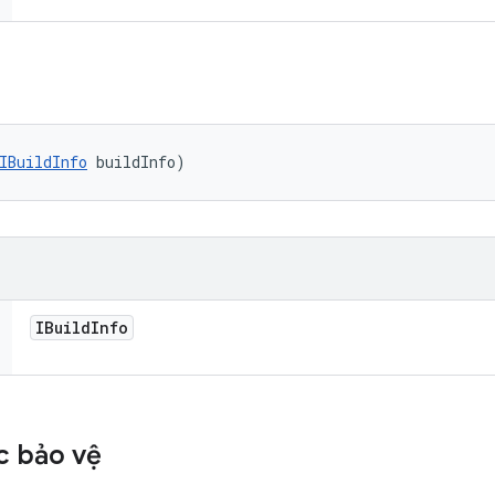
IBuildInfo
 buildInfo)
IBuild
Info
c bảo vệ