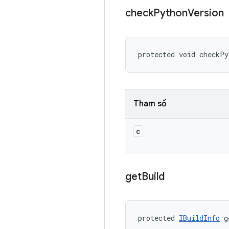
check
Python
Version
protected void checkPy
Tham số
c
get
Build
protected 
IBuildInfo
 g