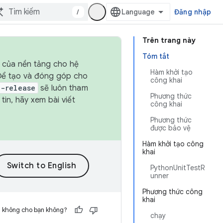
/
Đăng nhập
Trên trang này
Tóm tắt
h của nền tảng cho hệ
Hàm khởi tạo
 Để tạo và đóng góp cho
công khai
t-release
sẽ luôn tham
Phương thức
in, hãy xem bài viết
công khai
Phương thức
được bảo vệ
Hàm khởi tạo công
khai
PythonUnitTestR
unner
Phương thức công
khai
h không cho bạn không?
chạy