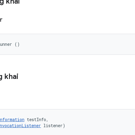
g khai
r
Runner ()
 khai
nformation
 testInfo, 

nvocationListener
 listener)