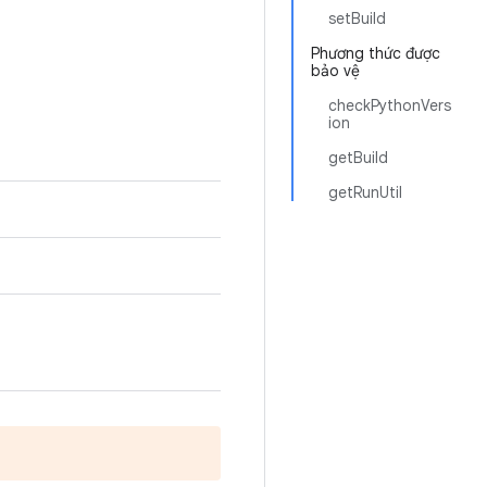
setBuild
Phương thức được
bảo vệ
checkPythonVers
ion
getBuild
getRunUtil