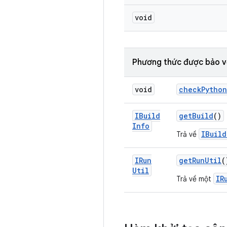
void
Phương thức được bảo v
void
check
Python
IBuild
get
Build
()
Info
IBuild
Trả về
IRun
get
Run
Util
(
Util
IR
Trả về một