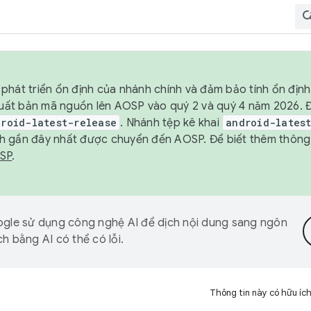
phát triển ổn định của nhánh chính và đảm bảo tính ổn địn
ẽ xuất bản mã nguồn lên AOSP vào quý 2 và quý 4 năm 2026.
droid-latest-release
. Nhánh tệp kê khai
android-lates
h gần đây nhất được chuyển đến AOSP. Để biết thêm thông t
OSP
.
gle sử dụng công nghệ AI để dịch nội dung sang ngôn
h bằng AI có thể có lỗi.
Thông tin này có hữu íc