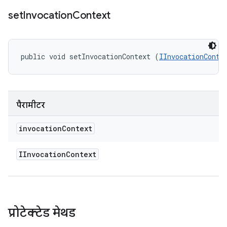
set
Invocation
Context
public void setInvocationContext (
IInvocationConte
पैरामीटर
invocation
Context
IInvocation
Context
प्रोटेक्टेड मेथड