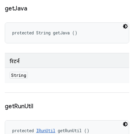
get
Java
protected String getJava ()
रिटर्न
String
get
Run
Util
protected 
IRunUtil
 getRunUtil ()