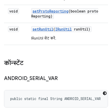
void
set
Proto
Reporting
(boolean proto
Reporting)
void
set
Run
Util
(
IRun
Util
run
Util)
IRunUtil सेट करें.
कॉन्स्टेंट
ANDROID
_
SERIAL
_
VAR
public static final String ANDROID_SERIAL_VAR