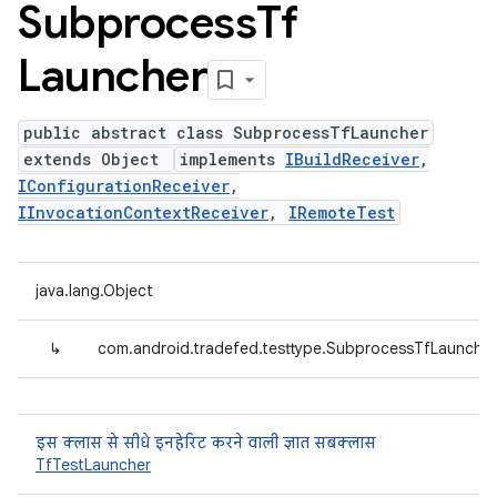
Subprocess
Tf
Launcher
public abstract class SubprocessTfLauncher
extends Object
implements
IBuildReceiver
,
IConfigurationReceiver
,
IInvocationContextReceiver
,
IRemoteTest
java.lang.Object
↳
com.android.tradefed.testtype.SubprocessTfLauncher
इस क्लास से सीधे इनहेरिट करने वाली ज्ञात सबक्लास
TfTestLauncher