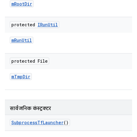
m
Root
Dir
protected
IRun
Util
m
Run
Util
protected File
m
Tmp
Dir
सार्वजनिक कंस्ट्रक्टर
Subprocess
Tf
Launcher
()