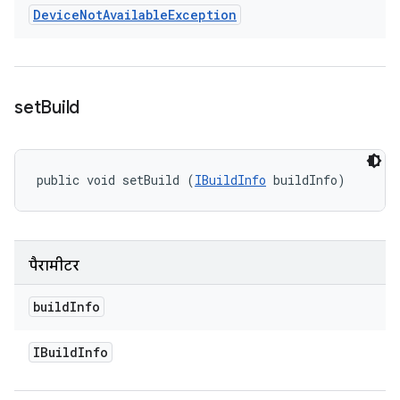
Device
Not
Available
Exception
set
Build
public void setBuild (
IBuildInfo
 buildInfo)
पैरामीटर
build
Info
IBuild
Info