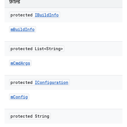
फ़ील्ड
protected
IBuild
Info
m
Build
Info
protected List<String>
m
Cmd
Args
protected
IConfiguration
m
Config
protected String