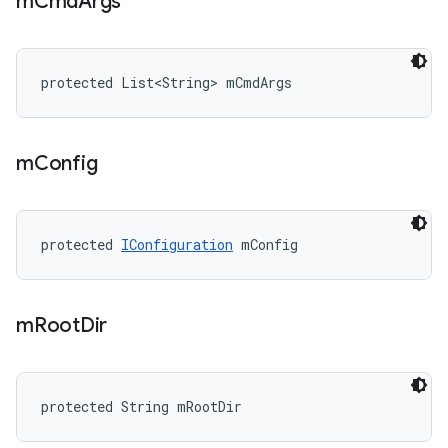
m
Cmd
Args
protected List<String> mCmdArgs
m
Config
protected 
IConfiguration
 mConfig
m
Root
Dir
protected String mRootDir