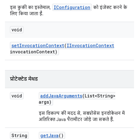
IConfiguration
इस कुकी का इस्तेमाल,
को इंजेक्ट करने के
लिए किया जाता है.
void
set
Invocation
Context
(
IInvocation
Context
invocation
Context)
प्रोटेक्टेड मेथड
void
add
Java
Arguments
(List<String>
args)
इस विकल्प की मदद से, सबप्रोसेस इनवोकेशन में
अतिरिक्त Java पैरामीटर जोड़े जा सकते हैं.
String
get
Java
()