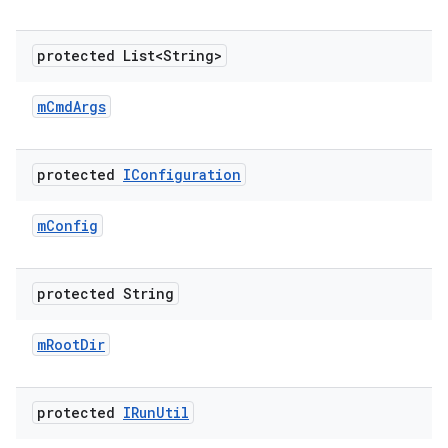
protected List<String>
m
Cmd
Args
protected
IConfiguration
m
Config
protected String
m
Root
Dir
protected
IRun
Util