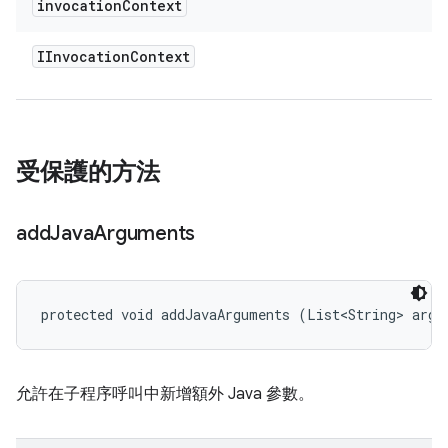
invocation
Context
IInvocation
Context
受保護的方法
add
Java
Arguments
protected void addJavaArguments (List<String> args
允許在子程序呼叫中新增額外 Java 參數。