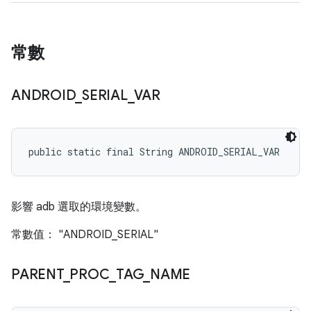
常數
ANDROID
_
SERIAL
_
VAR
public static final String ANDROID_SERIAL_VAR
影響 adb 選取的環境變數。
常數值： "ANDROID_SERIAL"
PARENT
_
PROC
_
TAG
_
NAME