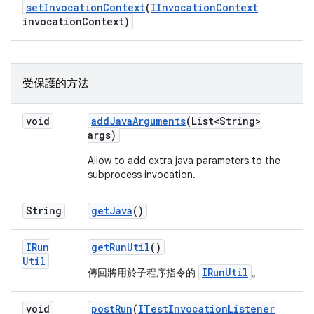
set
Invocation
Context
(
IInvocation
Context
invocation
Context)
受保護的方法
void
add
Java
Arguments
(List<String>
args)
Allow to add extra java parameters to the
subprocess invocation.
String
get
Java
()
IRun
get
Run
Util
()
Util
IRunUtil
傳回將用於子程序指令的
。
void
post
Run
(
ITest
Invocation
Listener