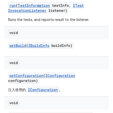
run
(
Test
Information
test
Info
,
ITest
Invocation
Listener
listener)
Runs the tests, and reports result to the listener.
void
set
Build
(
IBuild
Info
build
Info)
void
set
Configuration
(
IConfiguration
configuration)
IConfiguration
注入使用的
。
void