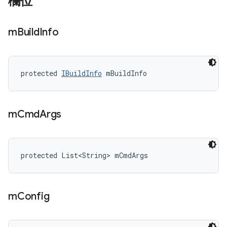
欄位
m
Build
Info
protected 
IBuildInfo
 mBuildInfo
m
Cmd
Args
protected List<String> mCmdArgs
m
Config