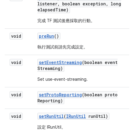
listener
,
boolean exception
,
long
elapsed
Time)
完成 TF 測試後應採取的行動。
void
pre
Run
()
執行測試前請先完成設定。
void
set
Event
Streaming
(boolean event
Streaming)
Set use-event-streaming.
void
set
Proto
Reporting
(boolean proto
Reporting)
void
set
Run
Util
(
IRun
Util
run
Util)
設定 IRunUtil。