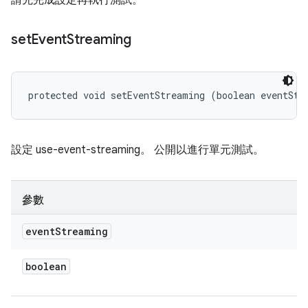
請先完成設定再執行測試。
set
Event
Streaming
protected void setEventStreaming (boolean eventStr
設定 use-event-streaming。 公開以進行單元測試。
參數
event
Streaming
boolean