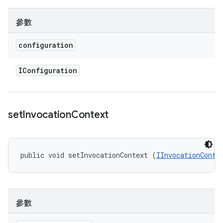
參數
configuration
IConfiguration
set
Invocation
Context
public void setInvocationContext (
IInvocationConte
參數