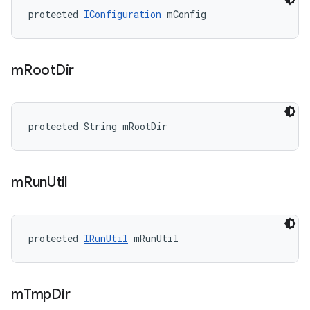
protected 
IConfiguration
 mConfig
m
Root
Dir
protected String mRootDir
m
Run
Util
protected 
IRunUtil
 mRunUtil
m
Tmp
Dir