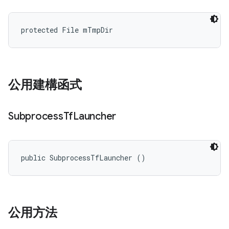
protected File mTmpDir
公用建構函式
Subprocess
Tf
Launcher
public SubprocessTfLauncher ()
公用方法