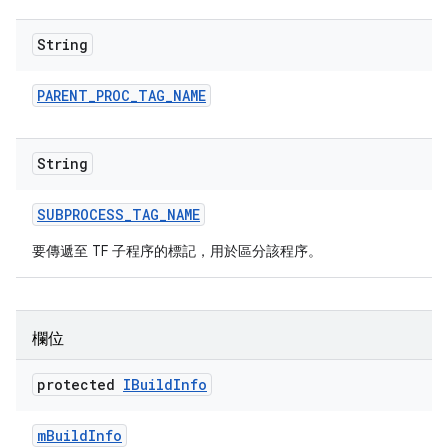
String
PARENT
_
PROC
_
TAG
_
NAME
String
SUBPROCESS
_
TAG
_
NAME
要傳遞至 TF 子程序的標記，用於區分該程序。
欄位
protected
IBuild
Info
m
Build
Info