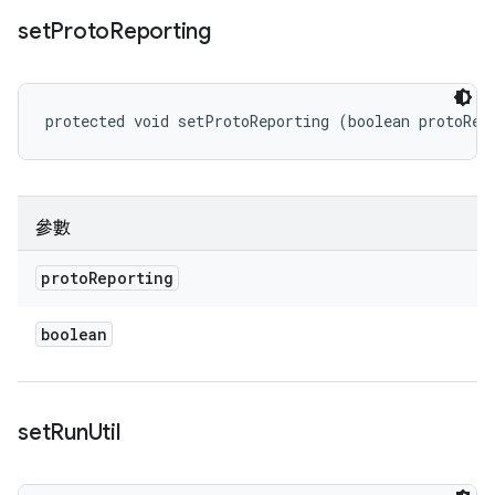
set
Proto
Reporting
protected void setProtoReporting (boolean protoRep
參數
proto
Reporting
boolean
set
Run
Util