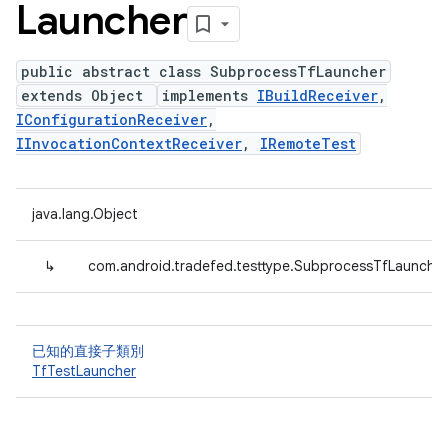
Launcher
public abstract class SubprocessTfLauncher
extends Object
implements
IBuildReceiver
,
IConfigurationReceiver
,
IInvocationContextReceiver
,
IRemoteTest
java.lang.Object
↳
com.android.tradefed.testtype.SubprocessTfLauncher
已知的直接子類別
TfTestLauncher