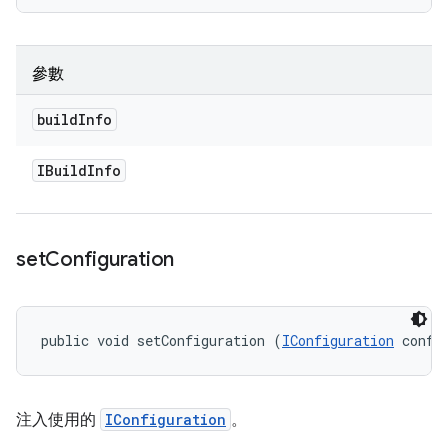
參數
build
Info
IBuild
Info
set
Configuration
public void setConfiguration (
IConfiguration
 confi
注入使用的
IConfiguration
。