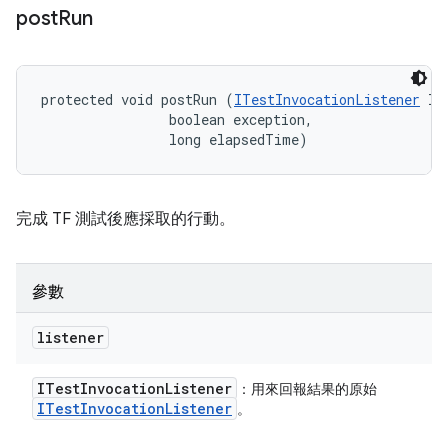
post
Run
protected void postRun (
ITestInvocationListener
 li
                boolean exception, 

                long elapsedTime)
完成 TF 測試後應採取的行動。
參數
listener
ITest
Invocation
Listener
：用來回報結果的原始
ITest
Invocation
Listener
。