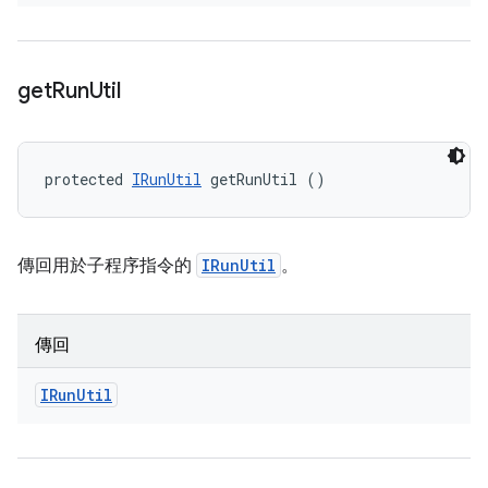
get
Run
Util
protected 
IRunUtil
 getRunUtil ()
傳回用於子程序指令的
IRunUtil
。
傳回
IRun
Util