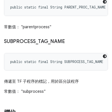
public static final String PARENT_PROC_TAG_NAME
常數值： "parentprocess"
SUBPROCESS
_
TAG
_
NAME
public static final String SUBPROCESS_TAG_NAME
傳遞至 TF 子程序的標記，用於區分該程序
常數值： "subprocess"