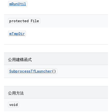
m
Run
Util
protected File
m
Tmp
Dir
公用建構函式
Subprocess
Tf
Launcher
()
公用方法
void