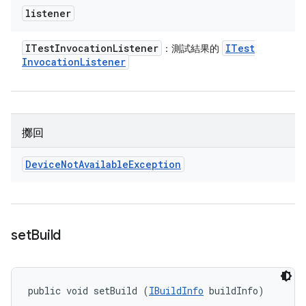
listener
ITest
Invocation
Listener
ITest
：測試結果的
Invocation
Listener
擲回
Device
Not
Available
Exception
set
Build
public void setBuild (
IBuildInfo
 buildInfo)