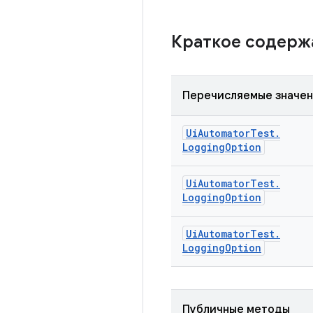
Краткое содер
Перечисляемые значе
Ui
Automator
Test
.
Logging
Option
Ui
Automator
Test
.
Logging
Option
Ui
Automator
Test
.
Logging
Option
Публичные методы