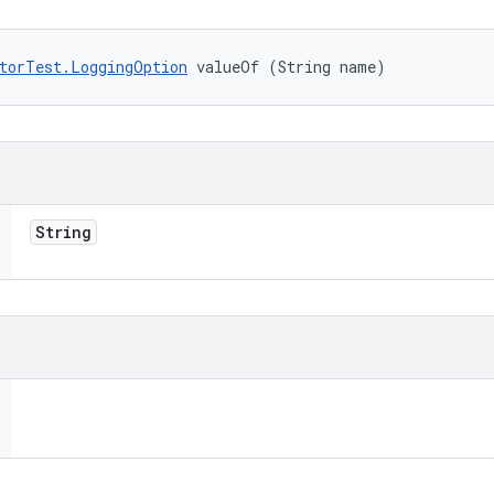
torTest.LoggingOption
 valueOf (String name)
String