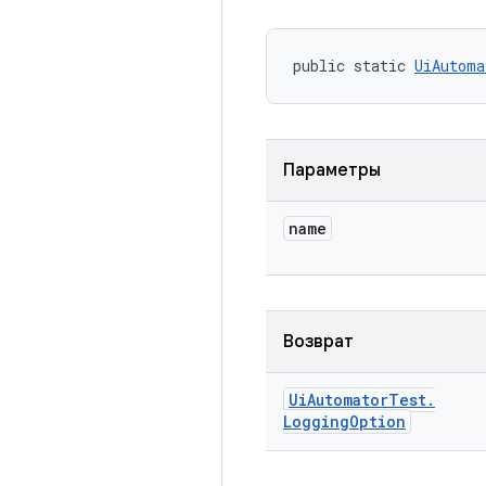
public static 
UiAutoma
Параметры
name
Возврат
Ui
Automator
Test
.
Logging
Option