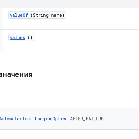
value
Of
(String name)
values
()
значения
AutomatorTest.LoggingOption
 AFTER_FAILURE