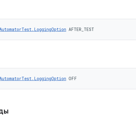
AutomatorTest.LoggingOption
 AFTER_TEST
AutomatorTest.LoggingOption
 OFF
оды