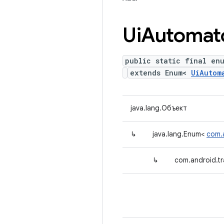
Ui
Automat
public static final en
extends Enum<
UiAutom
java.lang.Объект
↳
java.lang.Enum<
com.
↳
com.android.t