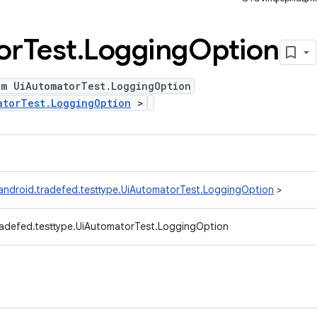
or
Test
.
Logging
Option
um UiAutomatorTest.LoggingOption
atorTest.LoggingOption
>
android.tradefed.testtype.UiAutomatorTest.LoggingOption
>
radefed.testtype.UiAutomatorTest.LoggingOption