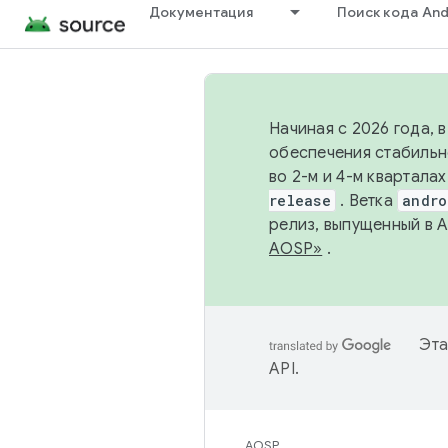
Документация
Поиск кода And
Начиная с 2026 года, 
обеспечения стабильн
во 2-м и 4-м квартала
release
. Ветка
andro
релиз, выпущенный в 
AOSP»
.
Эта
API
.
AOSP