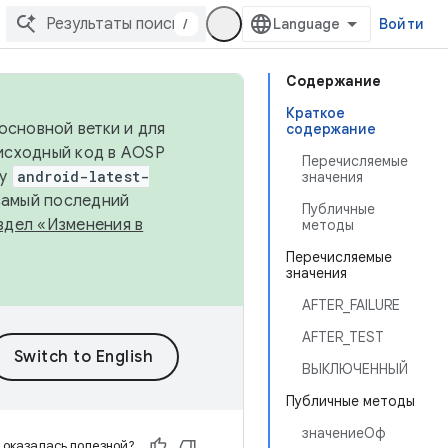
/
Войти
Содержание
Краткое
основной ветки и для
содержание
исходный код в AOSP
Перечисляемые
ку
android-latest-
значения
 самый последний
Публичные
здел «Изменения в
методы
Перечисляемые
значения
AFTER_FAILURE
AFTER_TEST
ВЫКЛЮЧЕННЫЙ
Публичные методы
значениеОф
 оказалась полезной?