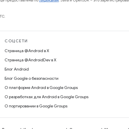
нице предоставлены по
лицензиям
. Java и OpenJDK – это зарегистриров
TC.
СОЦСЕТИ
Страница @Android в X
Страница @AndroidDev в X
Блог Android
Блог Google о безопасности
О платформе Android в Google Groups
О разработках для Android в Google Groups
О портировании в Google Groups