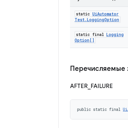
static
Ui
Automator
Test
.
Logging
Option
static final
Logging
Option[]
Перечисляемые 
AFTER
_
FAILURE
public static final 
Ui