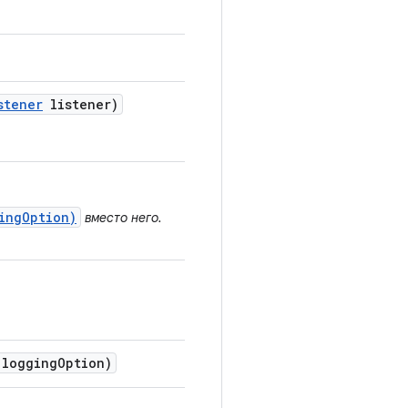
stener
listener)
ingOption)
вместо него.
logging
Option)