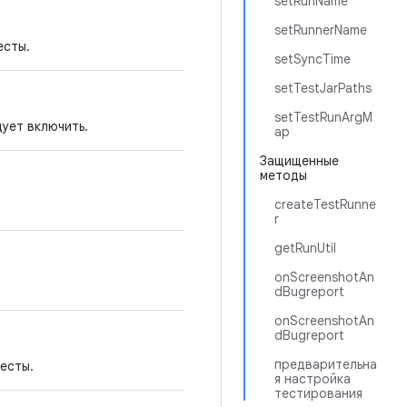
setRunName
setRunnerName
есты.
setSyncTime
setTestJarPaths
setTestRunArgM
ует включить.
ap
Защищенные
методы
createTestRunne
r
getRunUtil
onScreenshotAn
dBugreport
onScreenshotAn
dBugreport
предварительна
есты.
я настройка
тестирования