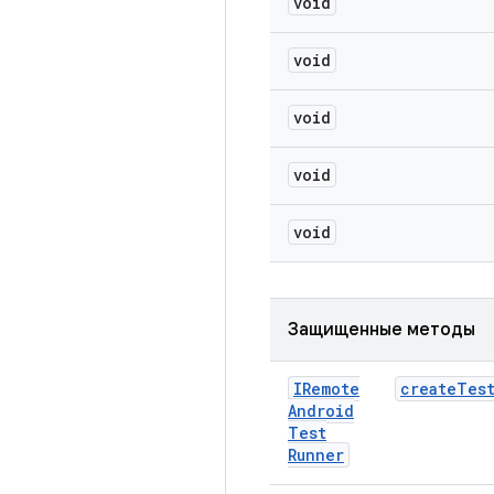
void
void
void
void
void
Защищенные методы
IRemote
create
Tes
Android
Test
Runner