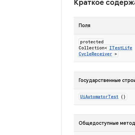
Краткое содер
Поля
protected
Collection<
ITest
Life
Cycle
Receiver
>
Государственные стро
Ui
Automator
Test
()
Общедоступные мето