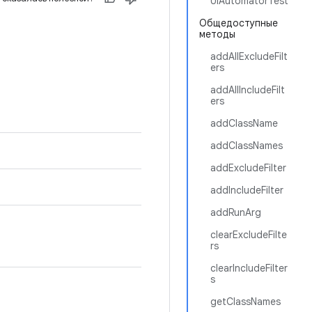
UiAutomatorTest
Общедоступные
методы
addAllExcludeFilt
ers
addAllIncludeFilt
ers
addClassName
addClassNames
addExcludeFilter
addIncludeFilter
addRunArg
clearExcludeFilte
rs
clearIncludeFilter
s
getClassNames