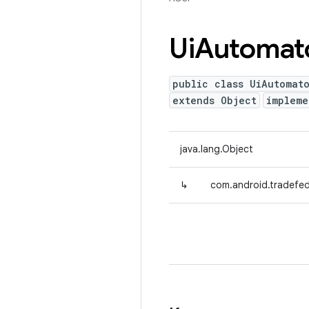
Ui
Automat
public class UiAutomat
extends Object
implem
java.lang.Object
↳
com.android.tradefed