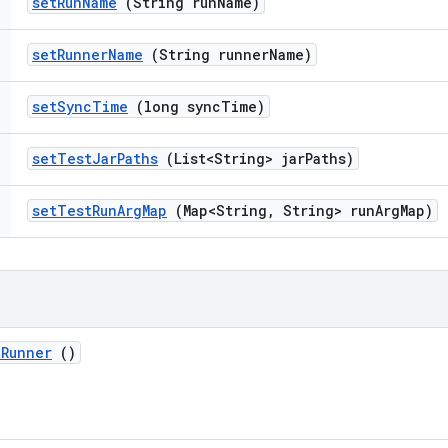
set
Run
Name
(String run
Name)
set
Runner
Name
(String runner
Name)
set
Sync
Time
(long sync
Time)
set
Test
Jar
Paths
(List<String> jar
Paths)
set
Test
Run
Arg
Map
(Map<String
,
String> run
Arg
Map)
t
Runner
()