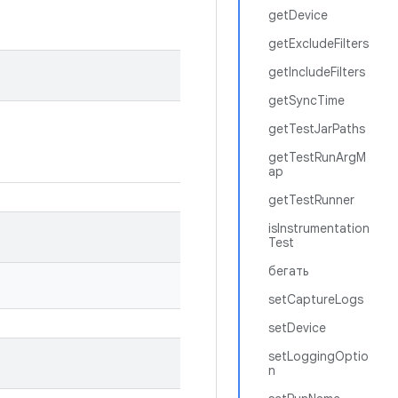
getDevice
getExcludeFilters
getIncludeFilters
getSyncTime
getTestJarPaths
getTestRunArgM
ap
getTestRunner
isInstrumentation
Test
бегать
setCaptureLogs
setDevice
setLoggingOptio
n