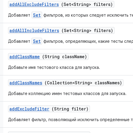
add
All
Exclude
Filters
(Set<String> filters)
Set
Добавляет
фильтров, из которых следует исключить т
add
All
Include
Filters
(Set<String> filters)
Set
Добавляет
фильтров, определяющих, какие тесты след
add
Class
Name
(String class
Name)
Добавьте имя тестового класса для запуска.
add
Class
Names
(Collection<String> class
Names)
Добавьте коллекцию имен тестовых классов для запуска.
add
Exclude
Filter
(String filter)
Добавляет фильтр, позволяющий исключить определенные т