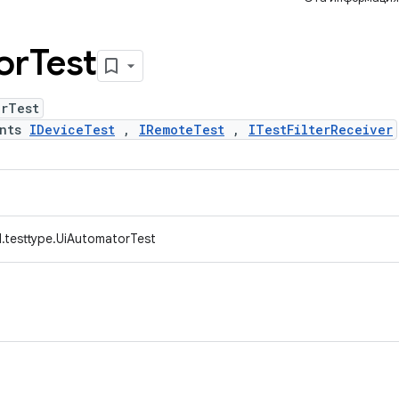
or
Test
orTest
ents
IDeviceTest
,
IRemoteTest
,
ITestFilterReceiver
.testtype.UiAutomatorTest