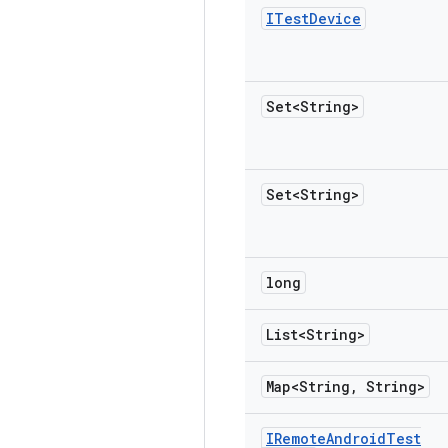
ITest
Device
Set<String>
Set<String>
long
List<String>
Map<String
,
String>
IRemote
Android
Test