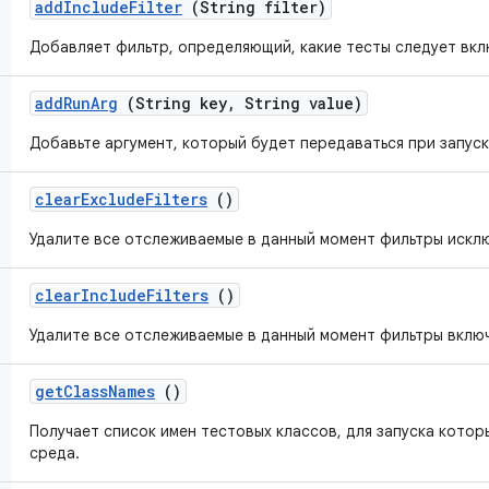
add
Include
Filter
(String filter)
Добавляет фильтр, определяющий, какие тесты следует вкл
add
Run
Arg
(String key
,
String value)
Добавьте аргумент, который будет передаваться при запуске
clear
Exclude
Filters
()
Удалите все отслеживаемые в данный момент фильтры искл
clear
Include
Filters
()
Удалите все отслеживаемые в данный момент фильтры включ
get
Class
Names
()
Получает список имен тестовых классов, для запуска кото
среда.