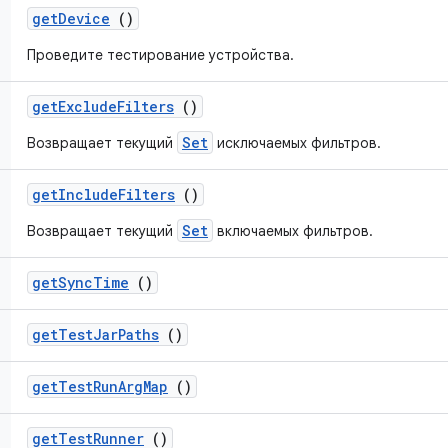
get
Device
()
Проведите тестирование устройства.
get
Exclude
Filters
()
Set
Возвращает текущий
исключаемых фильтров.
get
Include
Filters
()
Set
Возвращает текущий
включаемых фильтров.
get
Sync
Time
()
get
Test
Jar
Paths
()
get
Test
Run
Arg
Map
()
get
Test
Runner
()