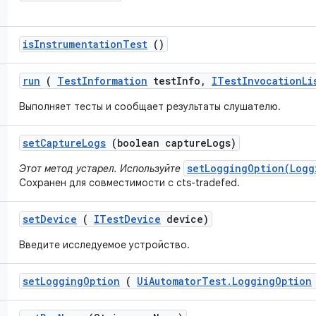
is
Instrumentation
Test
()
run
(
Test
Information
test
Info
,
ITest
Invocation
Li
Выполняет тесты и сообщает результаты слушателю.
set
Capture
Logs
(boolean capture
Logs)
setLoggingOption(Logg
Этот метод устарел. Используйте
Сохранен для совместимости с cts-tradefed.
set
Device
(
ITest
Device
device)
Введите исследуемое устройство.
set
Logging
Option
(
Ui
Automator
Test
.
Logging
Option