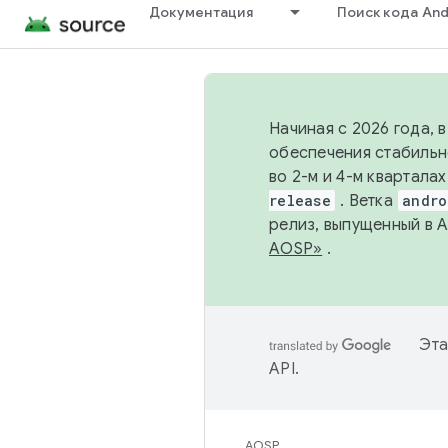
Документация
Поиск кода And
Начиная с 2026 года, 
обеспечения стабильн
во 2-м и 4-м квартала
release
. Ветка
andro
релиз, выпущенный в 
AOSP»
.
Эта
API
.
AOSP