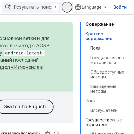
/
Войти
Содержание
Краткое
основной ветки и для
содержание
исходный код в AOSP
Поля
ку
android-latest-
Государственны
 самый последний
е строители
здел «Изменения в
Общедоступные
методы
Защищенные
методы
Поля
млслушатели
Государственные
строители
 оказалась полезной?