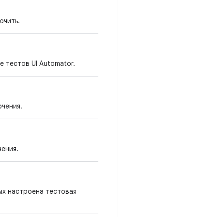
ючить.
 тестов UI Automator.
ючения.
ения.
рых настроена тестовая