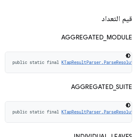
قيم التعداد
AGGREGATED
_
MODULE
public static final 
KTapResultParser.ParseResoluti
AGGREGATED
_
SUITE
public static final 
KTapResultParser.ParseResoluti
INDIVIDUAL
_
LEAVES