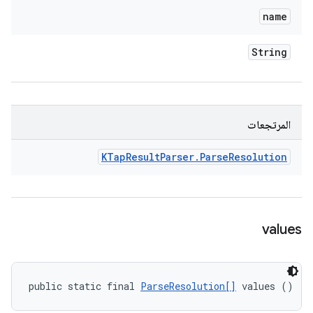
name
String
المرتجعات
KTap
Result
Parser
.
Parse
Resolution
values
public static final 
ParseResolution[]
 values ()