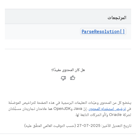
المرتجعات
Parse
Resolution[]
هل كان المحتوى مفيدًا؟
يخضع كل من المحتوى وعيّنات التعليمات البرمجية في هذه الصفحة للتراخيص الموضحّة
في
ترخيص استخدام المحتوى
. إنّ Java وOpenJDK هما علامتان تجاريتان مسجَّلتان
لشركة Oracle و/أو الشركات التابعة لها.
تاريخ التعديل الأخير: 2025-07-27 (حسب التوقيت العالمي المتفَّق عليه)