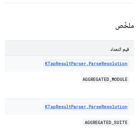
ملخّص
قيم التعداد
KTap
Result
Parser
.
Parse
Resolution
AGGREGATED
_
MODULE
KTap
Result
Parser
.
Parse
Resolution
AGGREGATED
_
SUITE