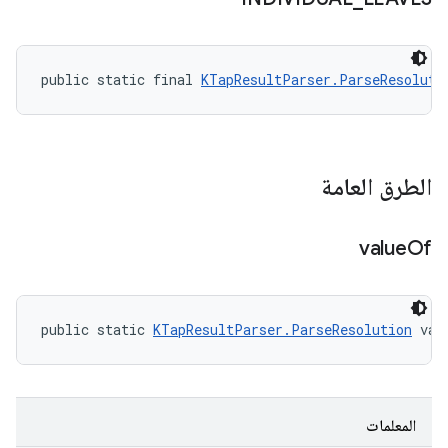
public static final 
KTapResultParser.ParseResoluti
الطرق العامة
value
Of
public static 
KTapResultParser.ParseResolution
 val
المعلمات