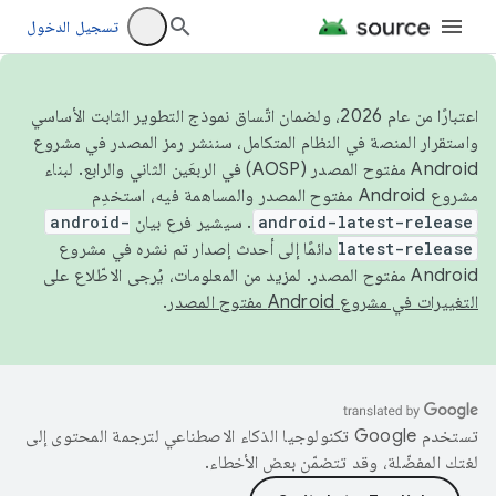
تسجيل الدخول
اعتبارًا من عام 2026، ولضمان اتّساق نموذج التطوير الثابت الأساسي
واستقرار المنصة في النظام المتكامل، سننشر رمز المصدر في مشروع
Android مفتوح المصدر (AOSP) في الربعَين الثاني والرابع. لبناء
مشروع Android مفتوح المصدر والمساهمة فيه، استخدِم
android-latest-release
. سيشير فرع بيان
android-
latest-release
دائمًا إلى أحدث إصدار تم نشره في مشروع
Android مفتوح المصدر. لمزيد من المعلومات، يُرجى الاطّلاع على
التغييرات في مشروع Android مفتوح المصدر
.
تستخدم Google تكنولوجيا الذكاء الاصطناعي لترجمة المحتوى إلى
لغتك المفضّلة، وقد تتضمّن بعض الأخطاء.