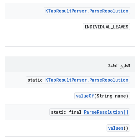
KTap
Result
Parser
.
Parse
Resolution
INDIVIDUAL
_
LEAVES
الطرق العامة
static
KTap
Result
Parser
.
Parse
Resolution
value
Of
(String name)
static final
Parse
Resolution[]
values
()