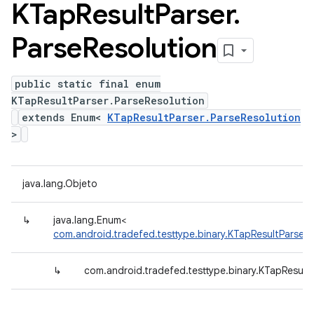
KTap
Result
Parser
.
Parse
Resolution
public static final enum
KTapResultParser.ParseResolution
extends Enum<
KTapResultParser.ParseResolution
>
java.lang.Objeto
↳
java.lang.Enum<
com.android.tradefed.testtype.binary.KTapResultParser.
↳
com.android.tradefed.testtype.binary.KTapResultP