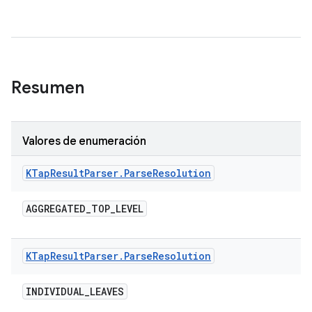
Resumen
Valores de enumeración
KTap
Result
Parser
.
Parse
Resolution
AGGREGATED
_
TOP
_
LEVEL
KTap
Result
Parser
.
Parse
Resolution
INDIVIDUAL
_
LEAVES