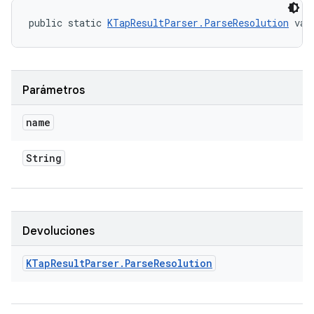
public static 
KTapResultParser.ParseResolution
 val
Parámetros
name
String
Devoluciones
KTap
Result
Parser
.
Parse
Resolution