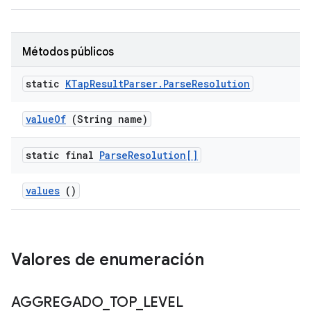
Métodos públicos
static
KTap
Result
Parser
.
Parse
Resolution
value
Of
(String name)
static final
Parse
Resolution[]
values
()
Valores de enumeración
AGGREGADO
_
TOP
_
LEVEL