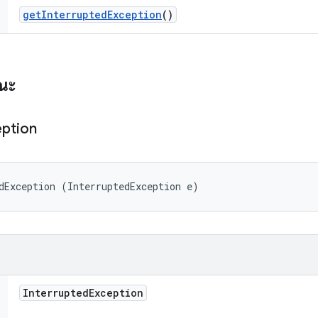
get
Interrupted
Exception
()
รณะ
ption
dException (InterruptedException e)
Interrupted
Exception