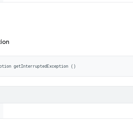
ion
ption getInterruptedException ()