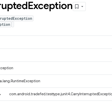
rupted
Exception
ruptedException
ption
xception
va.lang.RuntimeException
↳
com.android.tradefed.testtype.junit4.CarryInterruptedExcepti