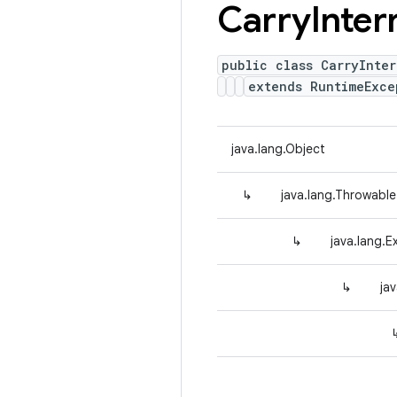
Carry
Inter
public class CarryInter
extends RuntimeExce
java.lang.Object
↳
java.lang.Throwable
↳
java.lang.E
↳
ja