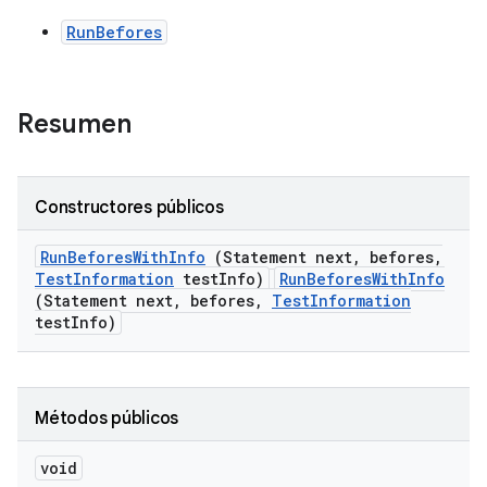
RunBefores
Resumen
Constructores públicos
Run
Befores
With
Info
(Statement next
,
befores
,
Test
Information
test
Info)
RunBeforesWithInfo
(Statement next, befores,
TestInformation
testInfo)
Métodos públicos
void