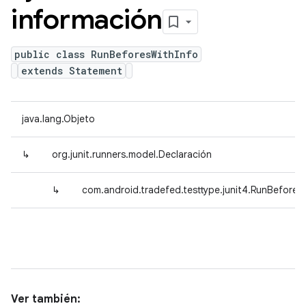
información
public class RunBeforesWithInfo
extends Statement
java.lang.Objeto
↳
org.junit.runners.model.Declaración
↳
com.android.tradefed.testtype.junit4.RunBefores
Ver también: