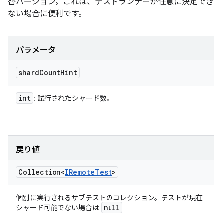
替バージョン。これは、テストランナーが任意に決定でき
ない場合に便利です。
パラメータ
shard
Count
Hint
int
: 試行されたシャード数。
戻り値
Collection<
IRemote
Test
>
個別に実行されるサブテストのコレクション。テストが現在
null
シャード可能でない場合は