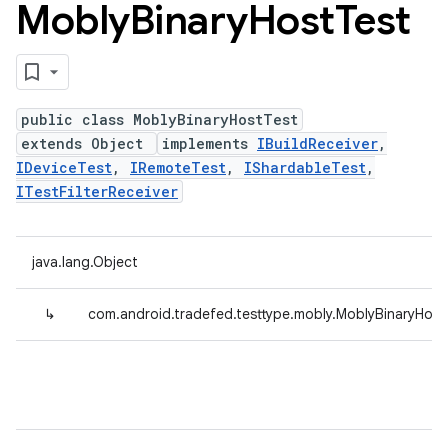
Mobly
Binary
Host
Test
public class MoblyBinaryHostTest
extends Object
implements
IBuildReceiver
,
IDeviceTest
,
IRemoteTest
,
IShardableTest
,
ITestFilterReceiver
java.lang.Object
↳
com.android.tradefed.testtype.mobly.MoblyBinaryHost