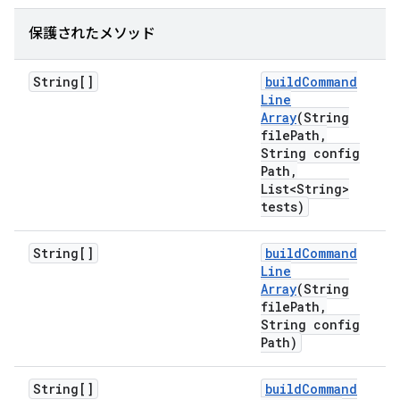
保護されたメソッド
String[]
build
Command
Line
Array
(String
file
Path
,
String config
Path
,
List<String>
tests)
String[]
build
Command
Line
Array
(String
file
Path
,
String config
Path)
String[]
build
Command