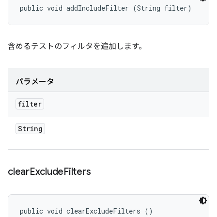
public void addIncludeFilter (String filter)
含めるテストのフィルタを追加します。
パラメータ
filter
String
clear
Exclude
Filters
public void clearExcludeFilters ()