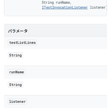
                String runName, 

ITestInvocationListener
 listener)
パラメータ
test
List
Lines
String
run
Name
String
listener