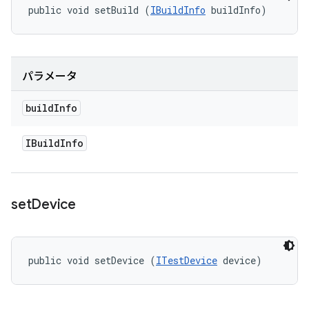
public void setBuild (
IBuildInfo
 buildInfo)
パラメータ
build
Info
IBuild
Info
set
Device
public void setDevice (
ITestDevice
 device)