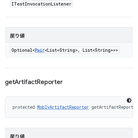
ITest
Invocation
Listener
戻り値
Optional<
Pair
<List<String>
,
List<String>>>
get
Artifact
Reporter
protected 
MoblyArtifactReporter
 getArtifactReporte
戻り値