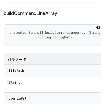
build
Command
Line
Array
protected String[] buildCommandLineArray (String fi
                String configPath)
パラメータ
file
Path
String
config
Path