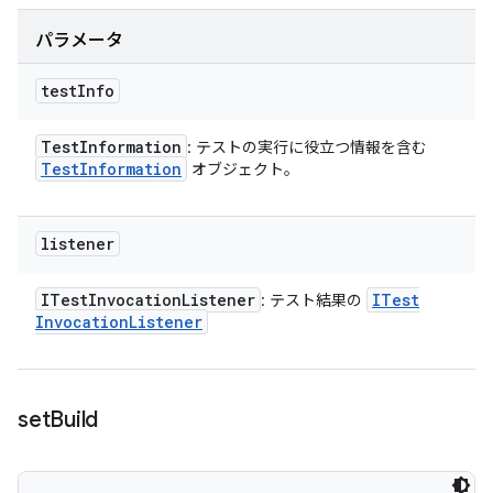
パラメータ
test
Info
Test
Information
: テストの実行に役立つ情報を含む
Test
Information
オブジェクト。
listener
ITest
Invocation
Listener
ITest
: テスト結果の
Invocation
Listener
set
Build