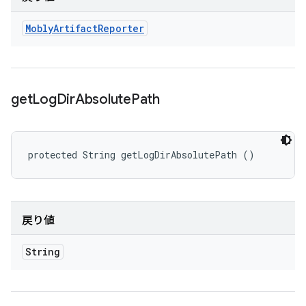
Mobly
Artifact
Reporter
get
Log
Dir
Absolute
Path
protected String getLogDirAbsolutePath ()
戻り値
String