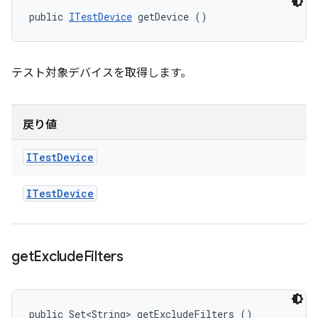
public 
ITestDevice
 getDevice ()
テスト対象デバイスを取得します。
戻り値
ITest
Device
ITest
Device
get
Exclude
Filters
public Set<String> getExcludeFilters ()