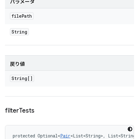
パラメータ
file
Path
String
戻り値
String[]
filter
Tests
protected Optional<
Pair
<List<String>, List<String>