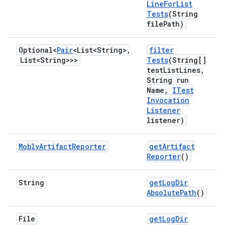
Line
For
List
Tests
(String
file
Path)
Optional<
Pair
<List<String>
,
filter
List<String>>>
Tests
(String[]
test
List
Lines
,
String run
Name
,
ITest
Invocation
Listener
listener)
Mobly
Artifact
Reporter
get
Artifact
Reporter
()
String
get
Log
Dir
Absolute
Path
()
File
get
Log
Dir