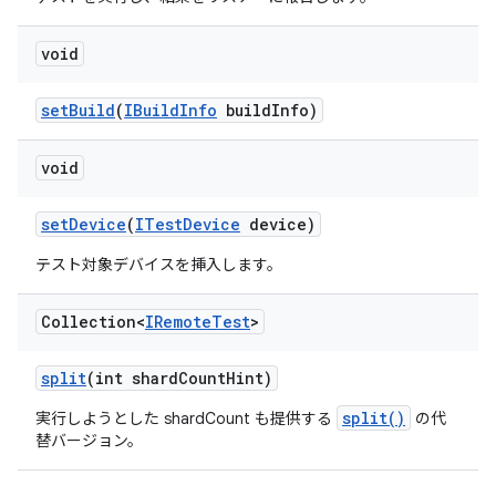
void
set
Build
(
IBuild
Info
build
Info)
void
set
Device
(
ITest
Device
device)
テスト対象デバイスを挿入します。
Collection<
IRemote
Test
>
split
(int shard
Count
Hint)
split()
実行しようとした shardCount も提供する
の代
替バージョン。