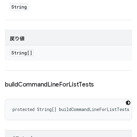
String
戻り値
String[]
build
Command
Line
For
List
Tests
protected String[] buildCommandLineForListTests (S