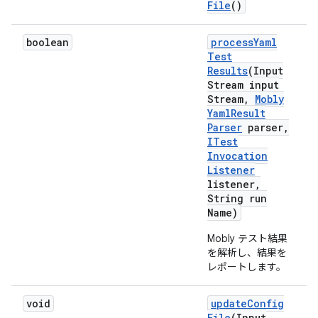
File
()
boolean
process
Yaml
Test
Results
(Input
Stream input
Stream
,
Mobly
Yaml
Result
Parser
parser
,
ITest
Invocation
Listener
listener
,
String run
Name)
Mobly テスト結果
を解析し、結果を
レポートします。
void
update
Config
File
(Input