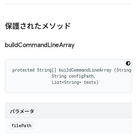
保護されたメソッド
build
Command
Line
Array
protected String[] buildCommandLineArray (String fi
                String configPath, 

                List<String> tests)
パラメータ
file
Path