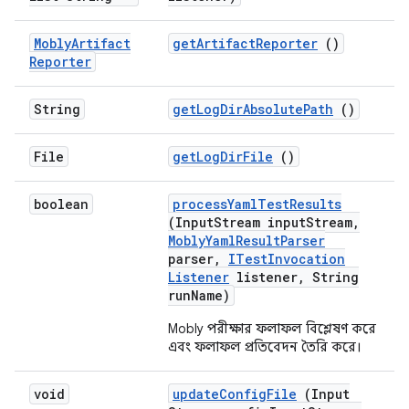
Mobly
Artifact
get
Artifact
Reporter
()
Reporter
String
get
Log
Dir
Absolute
Path
()
File
get
Log
Dir
File
()
boolean
process
Yaml
Test
Results
(Input
Stream input
Stream
,
Mobly
Yaml
Result
Parser
parser
,
ITest
Invocation
Listener
listener
,
String
run
Name)
Mobly পরীক্ষার ফলাফল বিশ্লেষণ করে
এবং ফলাফল প্রতিবেদন তৈরি করে।
void
update
Config
File
(Input