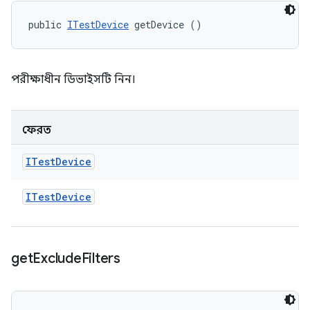
public 
ITestDevice
 getDevice ()
পরীক্ষাধীন ডিভাইসটি নিন।
ফেরত
ITest
Device
ITest
Device
get
Exclude
Filters