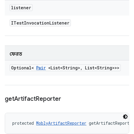
listener
ITest
Invocation
Listener
ফেরত
Optional<
Pair
<List<String>
,
List<String>>>
get
Artifact
Reporter
protected 
MoblyArtifactReporter
 getArtifactReporte