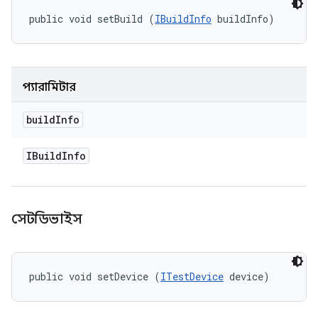
public void setBuild (
IBuildInfo
 buildInfo)
প্যারামিটার
build
Info
IBuild
Info
সেটডিভাইস
public void setDevice (
ITestDevice
 device)