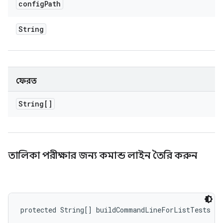
config
Path
String
ফেরত
String[]
তালিকা পরীক্ষার জন্য কমান্ড লাইন তৈরি করুন
protected String[] buildCommandLineForListTests (S