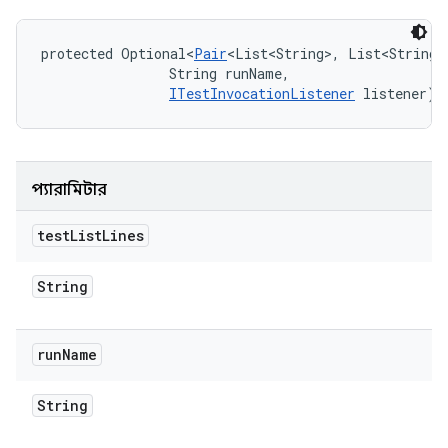
protected Optional<
Pair
<List<String>, List<String>
                String runName, 

ITestInvocationListener
 listener)
প্যারামিটার
test
List
Lines
String
run
Name
String