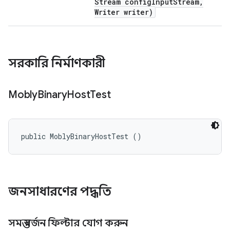
Stream config
Input
Stream
,
Writer writer)
সরকারি নির্মাণকারী
Mobly
Binary
Host
Test
public MoblyBinaryHostTest ()
জনসাধারণের পদ্ধতি
সমস্ত বর্জন ফিল্টার যোগ করুন