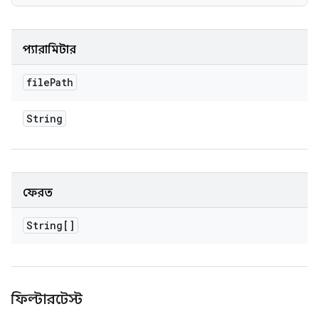
প্যারামিটার
file
Path
String
ফেরত
String[]
ফিল্টারটেস্ট