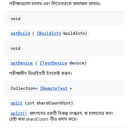
পরীক্ষাগুলো চালায় এবং লিসেনারকে ফলাফল জানায়।
void
set
Build
(
IBuild
Info
build
Info)
void
set
Device
(
ITest
Device
device)
পরীক্ষাধীন ডিভাইসটি ইনজেক্ট করুন।
Collection<
IRemote
Test
>
split
(int shard
Count
Hint)
split()
ফাংশনের একটি বিকল্প সংস্করণ, যা চালানোর জন্য
চেষ্টা করা shardCount-টিও প্রদান করে।