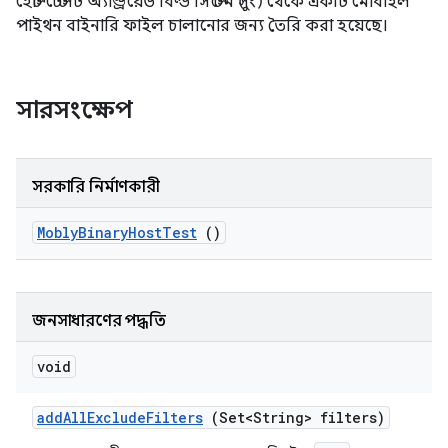
হোস্ট টেস্টটি অ্যান্ড্রয়েড বিল্ড সিস্টেম (সুং) থেকে একটি মোবাইল
পাইথন বাইনারি ফাইল চালানোর জন্য তৈরি করা হয়েছে।
সারসংক্ষেপ
সরকারি নির্মাণকারী
Mobly
Binary
Host
Test
()
জনসাধারণের পদ্ধতি
void
add
All
Exclude
Filters
(Set<String> filters)