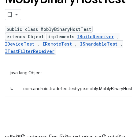
public class MoblyBinaryHostTest
extends Object
implements
IBuildReceiver
,
IDeviceTest
,
IRemoteTest
,
IShardableTest
,
ITestFilterReceiver
java.lang.Object
↳
com.android.tradefed.testtype.mobly.MoblyBinaryHostT