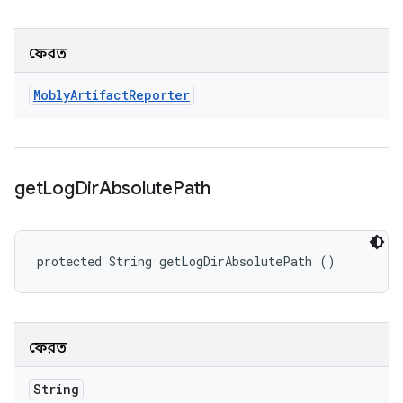
ফেরত
Mobly
Artifact
Reporter
get
Log
Dir
Absolute
Path
protected String getLogDirAbsolutePath ()
ফেরত
String