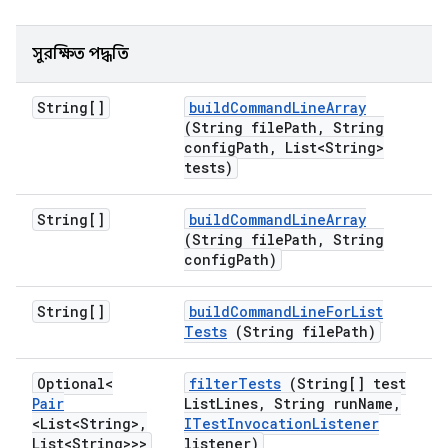
সুরক্ষিত পদ্ধতি
String[]
build
Command
Line
Array
(String file
Path
,
String
config
Path
,
List<String>
tests)
String[]
build
Command
Line
Array
(String file
Path
,
String
config
Path)
String[]
build
Command
Line
For
List
Tests
(String file
Path)
Optional<
filter
Tests
(String[] test
Pair
List
Lines
,
String run
Name
,
<List<String>
,
ITest
Invocation
Listener
List<String>>>
listener)