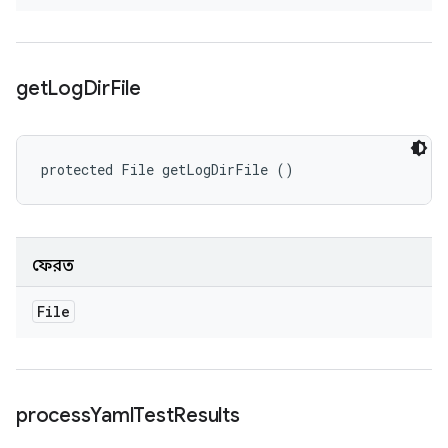
get
Log
Dir
File
protected File getLogDirFile ()
ফেরত
File
process
Yaml
Test
Results