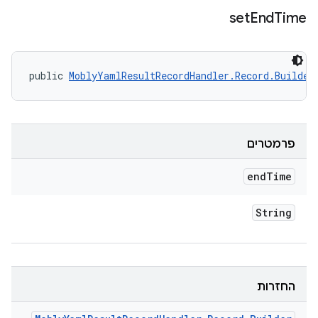
set
End
Time
public 
MoblyYamlResultRecordHandler.Record.Builder
פרמטרים
end
Time
String
החזרות