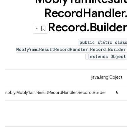
Record
Handler
.
Record
.
Builder
public static class
MoblyYamlResultRecordHandler.Record.Builder
extends Object
java.lang.Object
pe.mobly.MoblyYamlResultRecordHandler.Record.Builder
↳