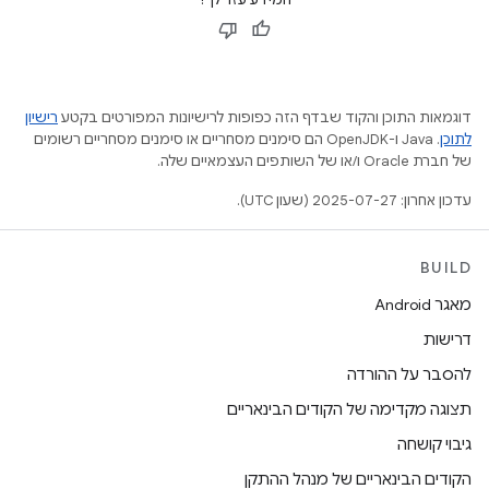
דוגמאות התוכן והקוד שבדף הזה כפופות לרישיונות המפורטים בקטע
רישיון
לתוכן
.‏ Java ו-OpenJDK הם סימנים מסחריים או סימנים מסחריים רשומים
של חברת Oracle ו/או של השותפים העצמאיים שלה.
עדכון אחרון: 2025-07-27 (שעון UTC).
BUILD
מאגר Android
דרישות
להסבר על ההורדה
תצוגה מקדימה של הקודים הבינאריים
גיבוי קושחה
הקודים הבינאריים של מנהל ההתקן