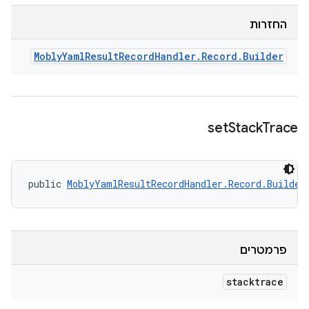
החזרות
Mobly
Yaml
Result
Record
Handler
.
Record
.
Builder
set
Stack
Trace
public 
MoblyYamlResultRecordHandler.Record.Builder
פרמטרים
stacktrace