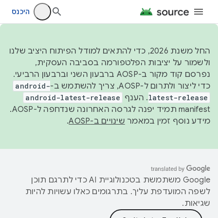
היכנס
החל משנת 2026, כדי להתאים למודל הפיתוח היציב שלנו
ולשמור על יציבות הפלטפורמה בסביבה העסקית,
נפרסם קוד מקור ב-AOSP ברבעון השני וברבעון הרביעי.
כדי ליצור ולתרום ל-AOSP, צריך להשתמש ב-
android-
latest-release
. הענף
android-latest-release
manifest תמיד יפנה לגרסה האחרונה שנדחפה ל-AOSP.
מידע נוסף זמין במאמר
שינויים ב-AOSP
.
‫Google משתמשת בטכנולוגיית AI כדי לתרגם תוכן
לשפה המועדפת עליך. בתרגומים כאלו עשויות להיות
שגיאות.