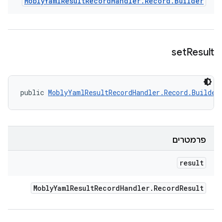
Mobly
Yaml
Result
Record
Handler
.
Record
.
Builder
set
Result
public 
MoblyYamlResultRecordHandler.Record.Builder
פרמטרים
result
Mobly
Yaml
Result
Record
Handler
.
Record
Result