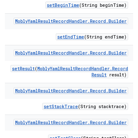
set
Begin
Time
(String begin
Time)
Mobly
Yaml
Result
Record
Handler
.
Record
.
Builder
set
End
Time
(String end
Time)
Mobly
Yaml
Result
Record
Handler
.
Record
.
Builder
set
Result
(
Mobly
Yaml
Result
Record
Handler
.
Record
Result
result)
Mobly
Yaml
Result
Record
Handler
.
Record
.
Builder
set
Stack
Trace
(String stacktrace)
Mobly
Yaml
Result
Record
Handler
.
Record
.
Builder