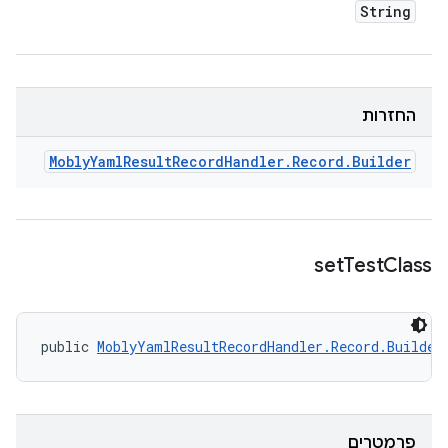
String
החזרות
Mobly
Yaml
Result
Record
Handler
.
Record
.
Builder
set
Test
Class
public 
MoblyYamlResultRecordHandler.Record.Builder
פרמטרים