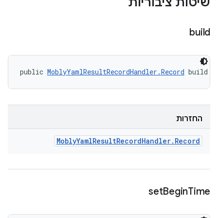
שיטות ציבוריות
build
public 
MoblyYamlResultRecordHandler.Record
 build (
החזרות
Mobly
Yaml
Result
Record
Handler
.
Record
set
Begin
Time