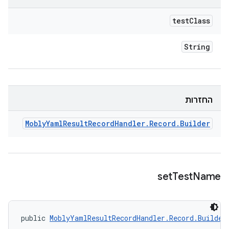
test
Class
String
החזרות
Mobly
Yaml
Result
Record
Handler
.
Record
.
Builder
set
Test
Name
public 
MoblyYamlResultRecordHandler.Record.Builder