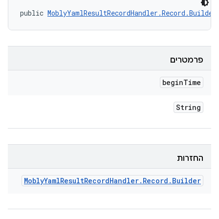
public 
MoblyYamlResultRecordHandler.Record.Builder
פרמטרים
begin
Time
String
החזרות
Mobly
Yaml
Result
Record
Handler
.
Record
.
Builder