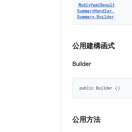
Mobly
Yaml
Result
Summary
Handler
.
Summary
.
Builder
公用建構函式
Builder
public Builder ()
公用方法