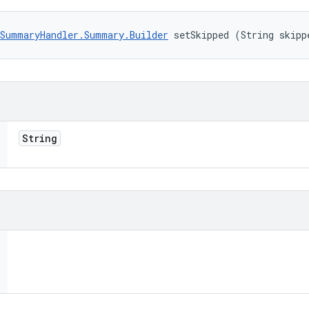
SummaryHandler.Summary.Builder
 setSkipped (String skipp
String