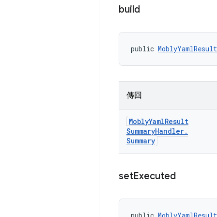
build
public 
MoblyYamlResul
傳回
Mobly
Yaml
Result
Summary
Handler
.
Summary
set
Executed
public 
MoblyYamlResult