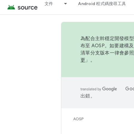
文件
Android 程式碼搜尋工具
為配合主幹穩定開發模型，
布至 AOSP。如要建構及
清單分支版本一律會參照推
更
」。
Go
出錯。
AOSP