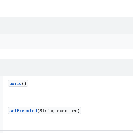
build
()
set
Executed
(String executed)