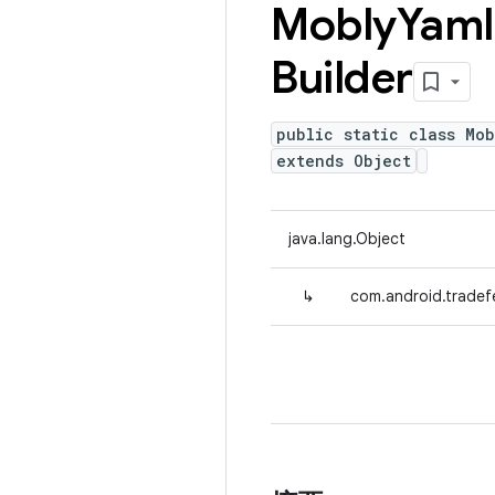
Mobly
Yaml
Builder
public static class Mo
extends Object
java.lang.Object
↳
com.android.tradef