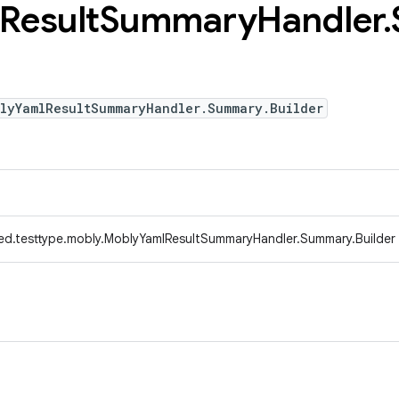
Result
Summary
Handler
.
blyYamlResultSummaryHandler.Summary.Builder
ed.testtype.mobly.MoblyYamlResultSummaryHandler.Summary.Builder