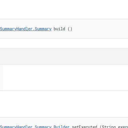
tSummaryHandler.Summary
 build ()
SummaryHandler.Summary.Builder
 setExecuted (String exec