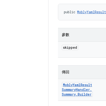
public 
MoblyYamlResult
參數
skipped
傳回
Mobly
Yaml
Result
Summary
Handler
.
Summary
.
Builder