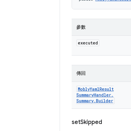
參數
executed
傳回
Mobly
Yaml
Result
Summary
Handler
.
Summary
.
Builder
set
Skipped