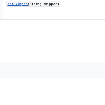
set
Skipped
(String skipped)