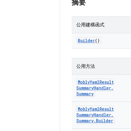
摘要
公用建構函式
Builder
()
公用方法
Mobly
Yaml
Result
Summary
Handler
.
Summary
Mobly
Yaml
Result
Summary
Handler
.
Summary
.
Builder