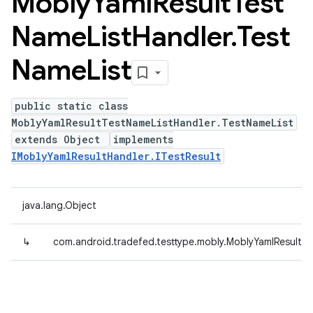
Mobly
Yaml
Result
Test
Name
List
Handler
.
Test
Name
List
public static class
MoblyYamlResultTestNameListHandler.TestNameList
extends Object
implements
IMoblyYamlResultHandler.ITestResult
java.lang.Object
↳
com.android.tradefed.testtype.mobly.MoblyYamlResultT