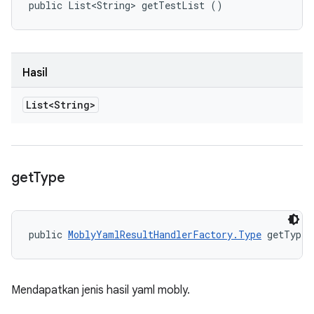
public List<String> getTestList ()
Hasil
List<String>
get
Type
public 
MoblyYamlResultHandlerFactory.Type
 getType 
Mendapatkan jenis hasil yaml mobly.