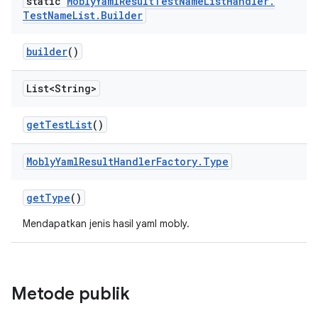
static
Mobly
Yaml
Result
Test
Name
List
Handler
.
Test
Name
List
.
Builder
builder
()
List<String>
get
Test
List
()
Mobly
Yaml
Result
Handler
Factory
.
Type
get
Type
()
Mendapatkan jenis hasil yaml mobly.
Metode publik