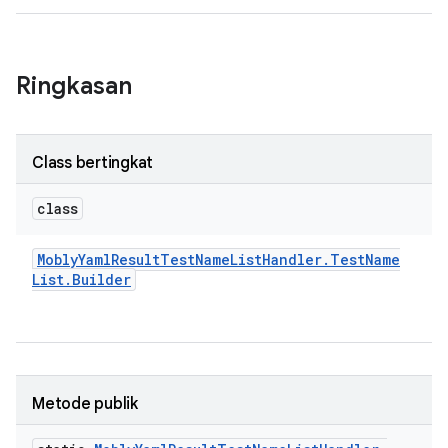
Ringkasan
Class bertingkat
class
Mobly
Yaml
Result
Test
Name
List
Handler
.
Test
Name
List
.
Builder
Metode publik