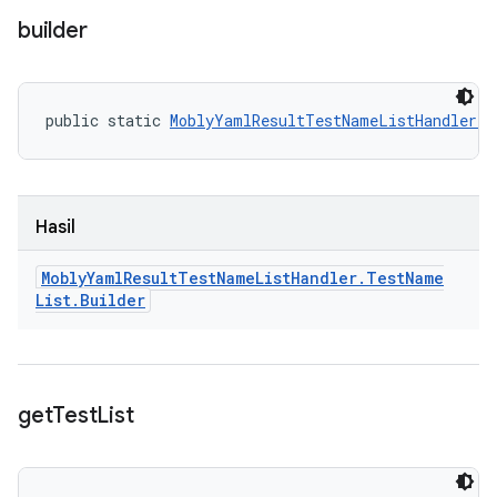
builder
public static 
MoblyYamlResultTestNameListHandler.T
Hasil
Mobly
Yaml
Result
Test
Name
List
Handler
.
Test
Name
List
.
Builder
get
Test
List