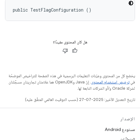
public TestFlagConfiguration ()
هل كان المحتوى مفيدًا؟
يخضع كل من المحتوى وعيّنات التعليمات البرمجية في هذه الصفحة للتراخيص الموضحّة
في
ترخيص استخدام المحتوى
. إنّ Java وOpenJDK هما علامتان تجاريتان مسجَّلتان
لشركة Oracle و/أو الشركات التابعة لها.
تاريخ التعديل الأخير: 2025-07-27 (حسب التوقيت العالمي المتفَّق عليه)
الإصدار
مستودع Android
المتطلّبات