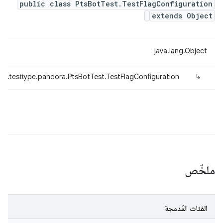
public class PtsBotTest.TestFlagConfiguration
extends Object
java.lang.Object
ed.testtype.pandora.PtsBotTest.TestFlagConfiguration
↳
ملخّص
الفئات المُدمجة