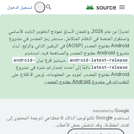
تسجيل الدخول
اعتبارًا من عام 2026، ولضمان اتّساق نموذج التطوير الثابت الأساسي
واستقرار المنصة في النظام المتكامل، سننشر رمز المصدر في مشروع
Android مفتوح المصدر (AOSP) في الربعَين الثاني والرابع. لبناء
مشروع Android مفتوح المصدر والمساهمة فيه، استخدِم
android-latest-release
. سيشير فرع بيان
android-
latest-release
دائمًا إلى أحدث إصدار تم نشره في مشروع
Android مفتوح المصدر. لمزيد من المعلومات، يُرجى الاطّلاع على
التغييرات في مشروع Android مفتوح المصدر
.
تستخدم Google تكنولوجيا الذكاء الاصطناعي لترجمة المحتوى إلى
لغتك المفضّلة، وقد تتضمّن بعض الأخطاء.