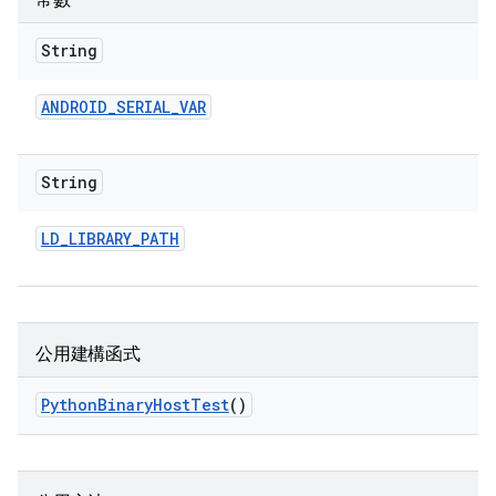
常數
String
ANDROID
_
SERIAL
_
VAR
String
LD
_
LIBRARY
_
PATH
公用建構函式
Python
Binary
Host
Test
()