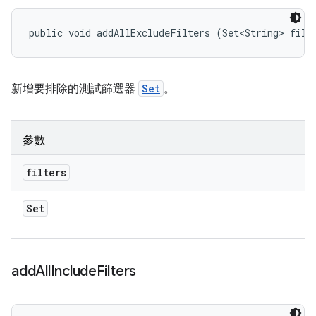
public void addAllExcludeFilters (Set<String> filt
新增要排除的測試篩選器
Set
。
參數
filters
Set
add
All
Include
Filters