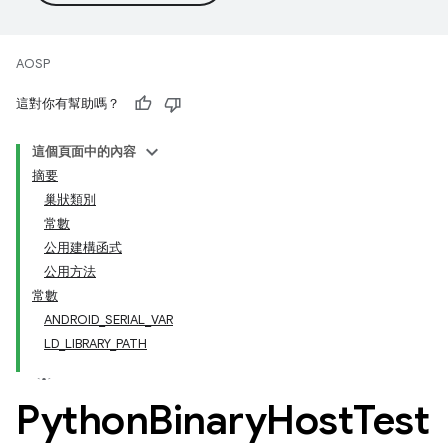
AOSP
這對你有幫助嗎？
這個頁面中的內容
摘要
巢狀類別
常數
公用建構函式
公用方法
常數
ANDROID
_
SERIAL
_
VAR
LD
_
LIBRARY
_
PATH
Python
Binary
Host
Test