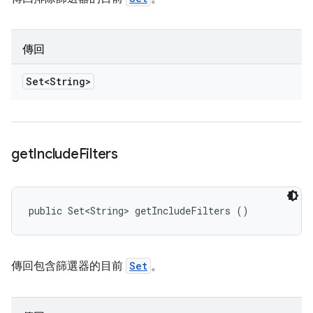
傳回
Set<String>
get
Include
Filters
public Set<String> getIncludeFilters ()
傳回包含篩選器的目前
Set
。