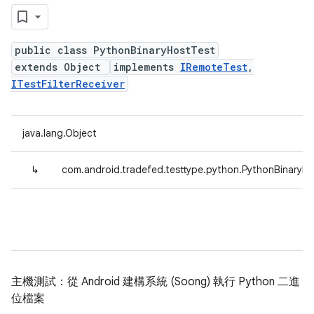
public class PythonBinaryHostTest
extends Object
implements
IRemoteTest
,
ITestFilterReceiver
java.lang.Object
↳
com.android.tradefed.testtype.python.PythonBinaryH
主機測試：從 Android 建構系統 (Soong) 執行 Python 二進
位檔案