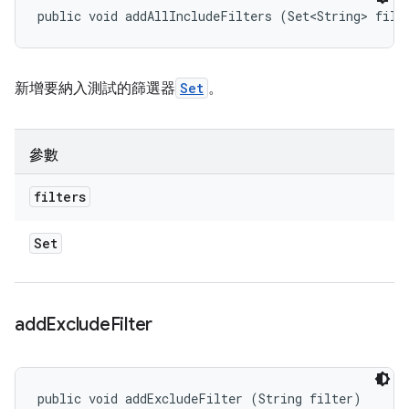
public void addAllIncludeFilters (Set<String> filt
新增要納入測試的篩選器
Set
。
參數
filters
Set
add
Exclude
Filter
public void addExcludeFilter (String filter)