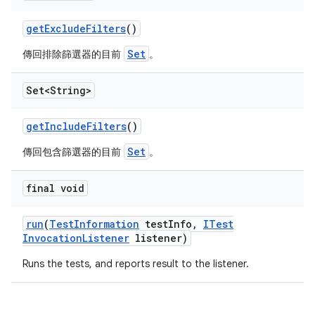
get
Exclude
Filters
()
Set
傳回排除篩選器的目前
。
Set<String>
get
Include
Filters
()
Set
傳回包含篩選器的目前
。
final void
run
(
Test
Information
test
Info
,
ITest
Invocation
Listener
listener)
Runs the tests, and reports result to the listener.