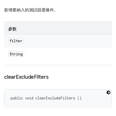
新增要納入的測試篩選條件。
參數
filter
String
clear
Exclude
Filters
public void clearExcludeFilters ()