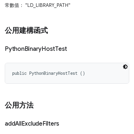
常數值： "LD_LIBRARY_PATH"
公用建構函式
Python
Binary
Host
Test
public PythonBinaryHostTest ()
公用方法
add
All
Exclude
Filters