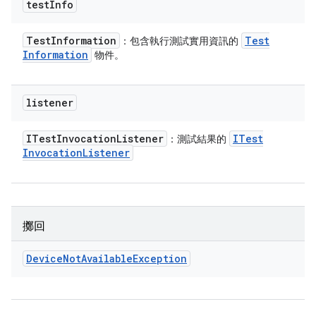
test
Info
Test
Information
Test
：包含執行測試實用資訊的
Information
物件。
listener
ITest
Invocation
Listener
ITest
：測試結果的
Invocation
Listener
擲回
Device
Not
Available
Exception