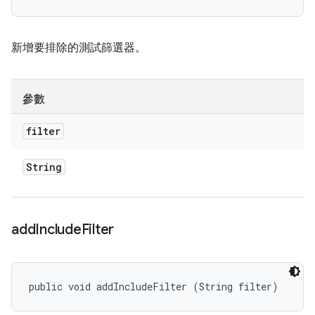
新增要排除的測試篩選器。
參數
filter
String
add
Include
Filter
public void addIncludeFilter (String filter)