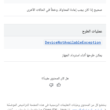
صحيح إذا كان يجب إعادة المحاولة، وخطأ في الحالات الأخرى
عمليات الطرح
Device
Not
Available
Exception
يمكن طرحها أثناء استرداد الجهاز
هل كان المحتوى مفيدًا؟
يخضع كل من المحتوى وعيّنات التعليمات البرمجية في هذه الصفحة للتراخيص الموضحّة
في
ترخيص استخدام المحتوى
. إنّ Java وOpenJDK هما علامتان تجاريتان مسجَّلتان