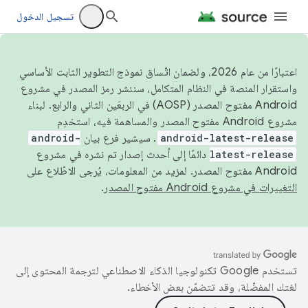
تسجيل الدخول
اعتبارًا من عام 2026، ولضمان اتّساق نموذج التطوير الثابت الأساسي
واستقرار المنصة في النظام المتكامل، سننشر رمز المصدر في مشروع
Android مفتوح المصدر (AOSP) في الربعَين الثاني والرابع. لبناء
مشروع Android مفتوح المصدر والمساهمة فيه، استخدِم
android-latest-release
. سيشير فرع بيان
android-
latest-release
دائمًا إلى أحدث إصدار تم نشره في مشروع
Android مفتوح المصدر. لمزيد من المعلومات، يُرجى الاطّلاع على
التغييرات في مشروع Android مفتوح المصدر
.
تستخدم Google تكنولوجيا الذكاء الاصطناعي لترجمة المحتوى إلى
لغتك المفضّلة، وقد تتضمّن بعض الأخطاء.