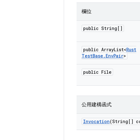
欄位
public String[]
public Array
List<
Rust
Test
Base
.
Env
Pair
>
public File
公用建構函式
Invocation
(String[] c