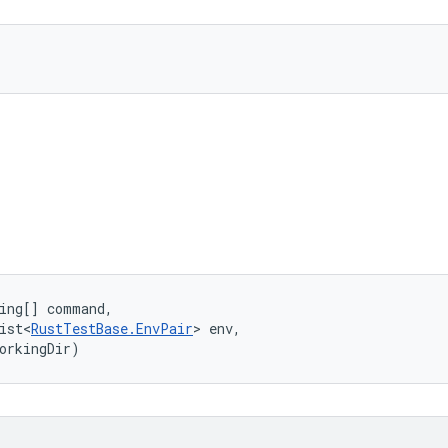
ing[] command, 

ist<
RustTestBase.EnvPair
> env, 

orkingDir)