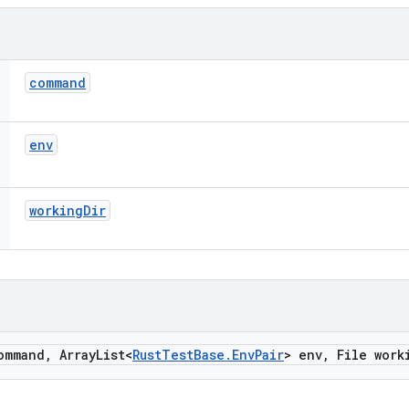
command
env
working
Dir
ommand
,
Array
List<
Rust
Test
Base
.
Env
Pair
> env
,
File work