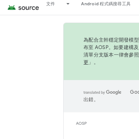
文件
Android 程式碼搜尋工具
為配合主幹穩定開發模型，
布至 AOSP。如要建構及
清單分支版本一律會參照推
更
」。
Go
出錯。
AOSP