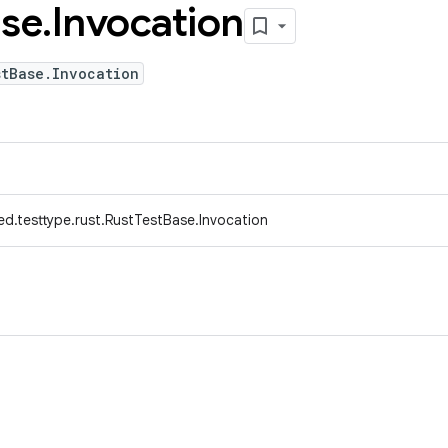
se
.
Invocation
stBase.Invocation
d.testtype.rust.RustTestBase.Invocation