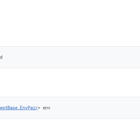
d
estBase.EnvPair
> env