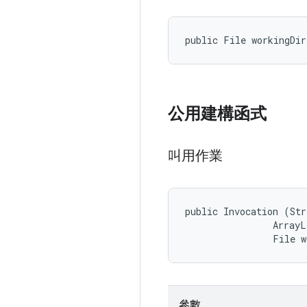
public File workingDir
公用建構函式
叫用作業
public Invocation (Str
                ArrayL
                File w
參數