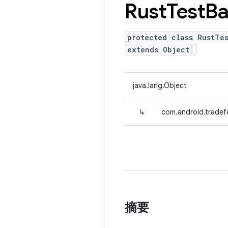
Rust
Test
Ba
protected class RustTe
extends Object
java.lang.Object
↳
com.android.tradefe
摘要