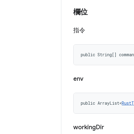
欄位
指令
public String[] comman
env
public ArrayList<
RustT
working
Dir