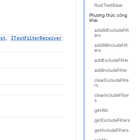
RustTestBase
Phương thức công
khai
addAllExcludeFilt
ers
st
,
ITestFilterReceiver
addAllIncludeFilt
ers
addExcludeFilter
addIncludeFilter
clearExcludeFilte
rs
clearIncludeFilter
s
getAbi
getExcludeFilters
getIncludeFilters