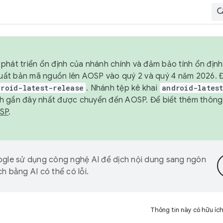
phát triển ổn định của nhánh chính và đảm bảo tính ổn địn
ẽ xuất bản mã nguồn lên AOSP vào quý 2 và quý 4 năm 2026.
droid-latest-release
. Nhánh tệp kê khai
android-lates
h gần đây nhất được chuyển đến AOSP. Để biết thêm thông t
OSP
.
gle sử dụng công nghệ AI để dịch nội dung sang ngôn
h bằng AI có thể có lỗi.
Thông tin này có hữu íc