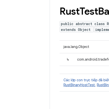
Rust
Test
Ba
public abstract class 
extends Object
implem
java.lang.Object
↳
com.android.tradef
Các lớp con trực tiếp đã biế
RustBinaryHostTest
,
RustBin