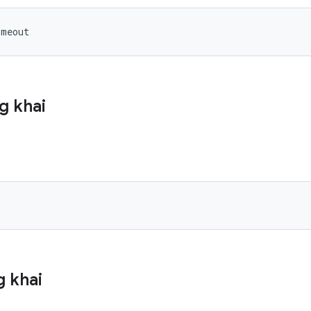
imeout
g khai
)
 khai