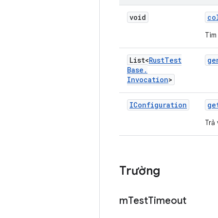
void
co
Tìm
List<
Rust
Test
ge
Base
.
Invocation
>
IConfiguration
ge
Trả 
Trường
m
Test
Timeout