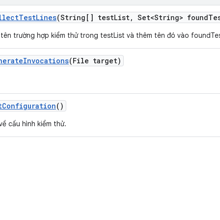
llect
Test
Lines
(String[] test
List
,
Set<String> found
Te
 tên trường hợp kiểm thử trong testList và thêm tên đó vào foundTe
nerate
Invocations
(File target)
t
Configuration
()
về cấu hình kiểm thử.