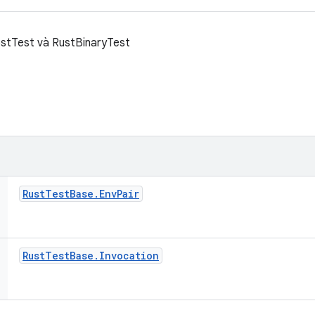
stTest và RustBinaryTest
Rust
Test
Base
.
Env
Pair
Rust
Test
Base
.
Invocation