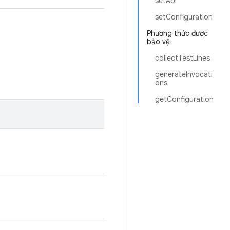
setAbi
setConfiguration
Phương thức được
bảo vệ
collectTestLines
generateInvocati
ons
getConfiguration