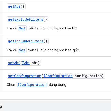
get
Abi
()
get
Exclude
Filters
()
Set
Trả về
hiện tại của các bộ lọc loại trừ.
get
Include
Filters
()
Set
Trả về
hiện tại của các bộ lọc bao gồm.
set
Abi
(
IAbi
abi)
set
Configuration
(
IConfiguration
configuration)
IConfiguration
Chèn
đang dùng.
ệ