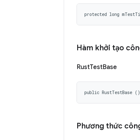
protected long mTestT
Hàm khởi tạo côn
Rust
Test
Base
public RustTestBase (
Phương thức công