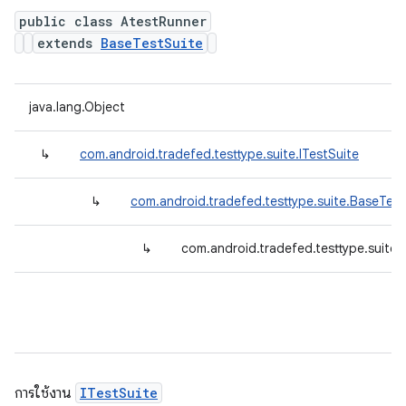
public class AtestRunner
extends
BaseTestSuite
java.lang.Object
↳
com.android.tradefed.testtype.suite.ITestSuite
↳
com.android.tradefed.testtype.suite.BaseTest
↳
com.android.tradefed.testtype.suite.
การใช้งาน
ITestSuite