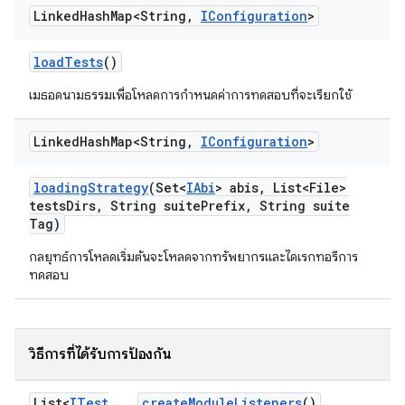
Linked
Hash
Map<String
,
IConfiguration
>
load
Tests
()
เมธอดนามธรรมเพื่อโหลดการกำหนดค่าการทดสอบที่จะเรียกใช้
Linked
Hash
Map<String
,
IConfiguration
>
loading
Strategy
(Set<
IAbi
> abis
,
List<File>
tests
Dirs
,
String suite
Prefix
,
String suite
Tag)
กลยุทธ์การโหลดเริ่มต้นจะโหลดจากทรัพยากรและไดเรกทอรีการ
ทดสอบ
วิธีการที่ได้รับการป้องกัน
List<
ITest
create
Module
Listeners
()