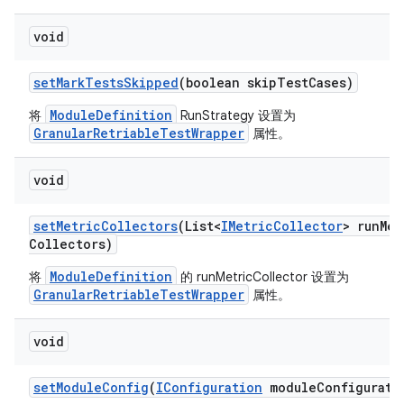
void
set
Mark
Tests
Skipped
(boolean skip
Test
Cases)
ModuleDefinition
将
RunStrategy 设置为
GranularRetriableTestWrapper
属性。
void
set
Metric
Collectors
(List<
IMetric
Collector
> run
Met
Collectors)
ModuleDefinition
将
的 runMetricCollector 设置为
GranularRetriableTestWrapper
属性。
void
set
Module
Config
(
IConfiguration
module
Configurati