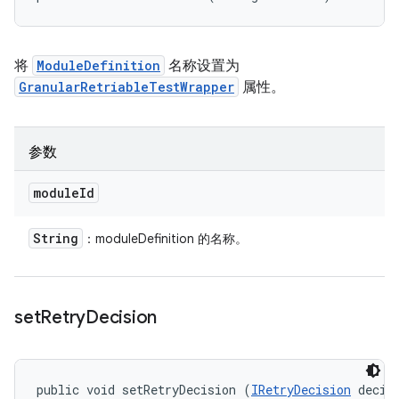
将
ModuleDefinition
名称设置为
GranularRetriableTestWrapper
属性。
参数
module
Id
String
：moduleDefinition 的名称。
set
Retry
Decision
public void setRetryDecision (
IRetryDecision
 decis