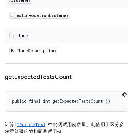
listener
ITest
Invocation
Listener
failure
Failure
Description
get
Expected
Tests
Count
public final int getExpectedTestsCount ()
计算
IRemoteTest
中的测试用例数量。此值用于区分多
次重新调度的相同测试用例。