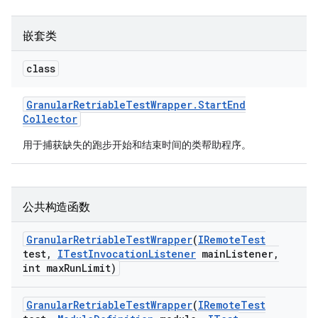
嵌套类
class
Granular
Retriable
Test
Wrapper
.
Start
End
Collector
用于捕获缺失的跑步开始和结束时间的类帮助程序。
公共构造函数
Granular
Retriable
Test
Wrapper
(
IRemote
Test
test
,
ITest
Invocation
Listener
main
Listener
,
int max
Run
Limit)
Granular
Retriable
Test
Wrapper
(
IRemote
Test