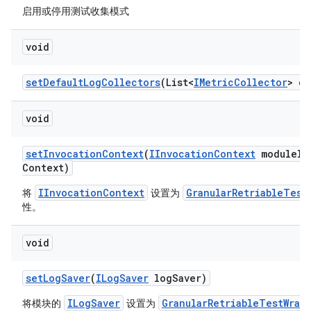
启用或停用测试收集模式
void
set
Default
Log
Collectors
(List<
IMetric
Collector
> co
void
set
Invocation
Context
(
IInvocation
Context
module
In
Context)
IInvocationContext
GranularRetriableTest
将
设置为
性。
void
set
Log
Saver
(
ILog
Saver
log
Saver)
ILogSaver
GranularRetriableTestWrap
将模块的
设置为