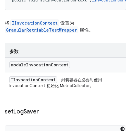
将
IInvocationContext
设置为
GranularRetriableTestWrapper
属性。
参数
module
Invocation
Context
IInvocation
Context
：封装容器在必要时使用
InvocationContext 初始化 MetricCollector。
set
Log
Saver