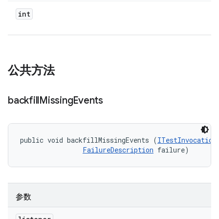
int
公共方法
backfill
Missing
Events
public void backfillMissingEvents (
ITestInvocation
FailureDescription
 failure)
参数