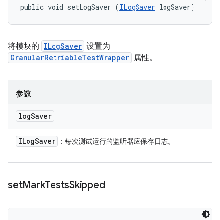
public void setLogSaver (
ILogSaver
 logSaver)
将模块的
ILogSaver
设置为
GranularRetriableTestWrapper
属性。
参数
log
Saver
ILog
Saver
：每次测试运行的监听器应保存日志。
set
Mark
Tests
Skipped