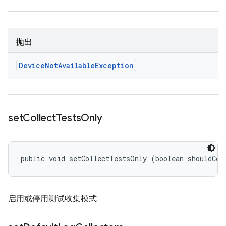
抛出
Device
Not
Available
Exception
set
Collect
Tests
Only
public void setCollectTestsOnly (boolean shouldCol
启用或停用测试收集模式