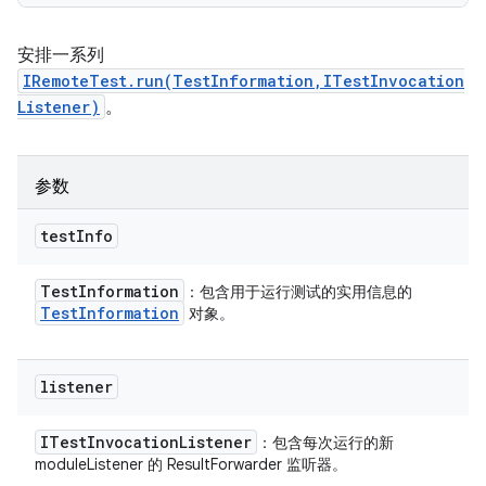
安排一系列
IRemoteTest.run(TestInformation,ITestInvocation
Listener)
。
参数
test
Info
Test
Information
：包含用于运行测试的实用信息的
Test
Information
对象。
listener
ITest
Invocation
Listener
：包含每次运行的新
moduleListener 的 ResultForwarder 监听器。