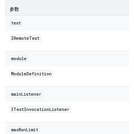
参数
test
IRemote
Test
module
Module
Definition
main
Listener
ITest
Invocation
Listener
max
Run
Limit