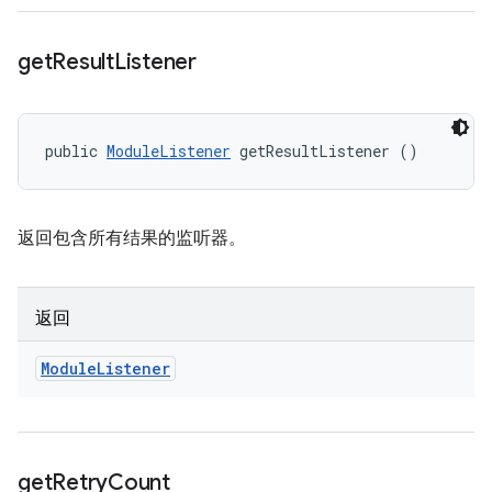
get
Result
Listener
public 
ModuleListener
 getResultListener ()
返回包含所有结果的监听器。
返回
Module
Listener
get
Retry
Count