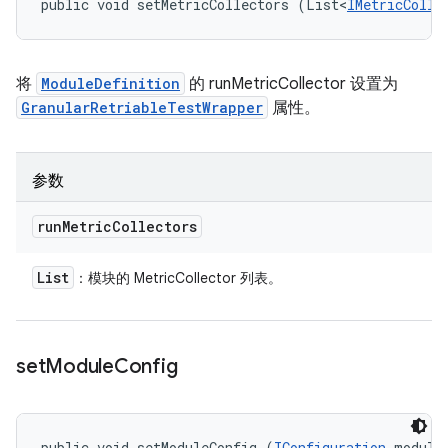
public void setMetricCollectors (List<
IMetricColle
将
ModuleDefinition
的 runMetricCollector 设置为
GranularRetriableTestWrapper
属性。
参数
run
Metric
Collectors
List
：模块的 MetricCollector 列表。
set
Module
Config
public void setModuleConfig (
IConfiguration
 module