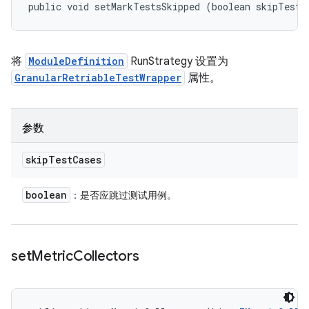
public void setMarkTestsSkipped (boolean skipTestC
将
ModuleDefinition
RunStrategy 设置为
GranularRetriableTestWrapper
属性。
参数
skip
Test
Cases
boolean
：是否应跳过测试用例。
set
Metric
Collectors