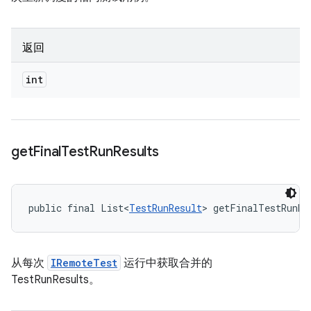
返回
int
get
Final
Test
Run
Results
public final List<
TestRunResult
> getFinalTestRunRe
从每次
IRemoteTest
运行中获取合并的
TestRunResults。