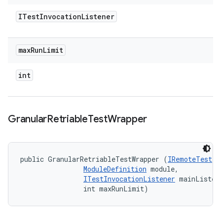
ITest
Invocation
Listener
max
Run
Limit
int
Granular
Retriable
Test
Wrapper
public GranularRetriableTestWrapper (
IRemoteTest
 t
ModuleDefinition
 module, 

ITestInvocationListener
 mainListene
                int maxRunLimit)