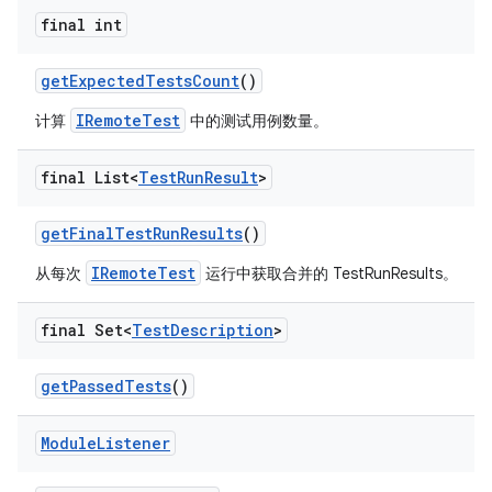
final int
get
Expected
Tests
Count
()
IRemoteTest
计算
中的测试用例数量。
final List<
Test
Run
Result
>
get
Final
Test
Run
Results
()
IRemoteTest
从每次
运行中获取合并的 TestRunResults。
final Set<
Test
Description
>
get
Passed
Tests
()
Module
Listener