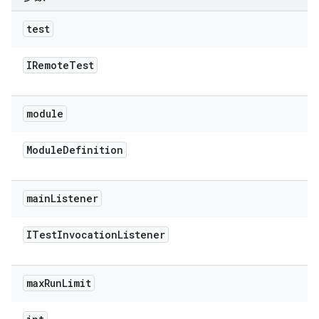
test
IRemote
Test
module
Module
Definition
main
Listener
ITest
Invocation
Listener
max
Run
Limit