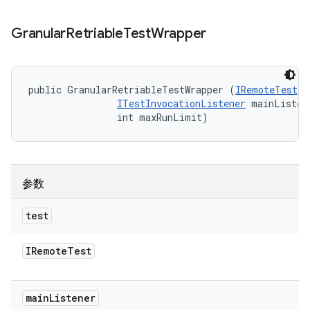
Granular
Retriable
Test
Wrapper
public GranularRetriableTestWrapper (
IRemoteTest
 t
ITestInvocationListener
 mainListene
                int maxRunLimit)
参数
test
IRemote
Test
main
Listener