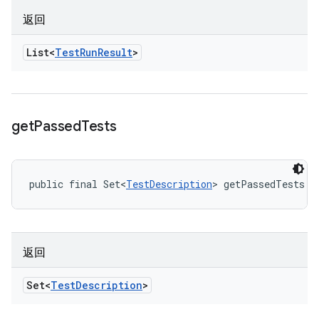
返回
List<
Test
Run
Result
>
get
Passed
Tests
public final Set<
TestDescription
> getPassedTests (
返回
Set<
Test
Description
>