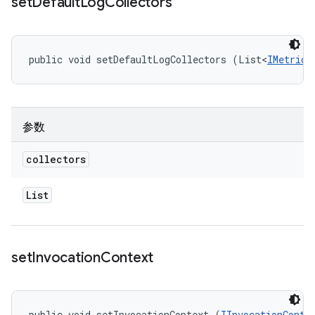
set
Default
Log
Collectors
public void setDefaultLogCollectors (List<
IMetricC
参数
collectors
List
set
Invocation
Context
public void setInvocationContext (
IInvocationConte