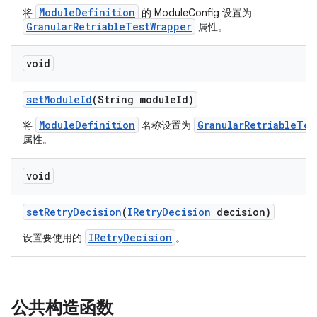
ModuleDefinition
将
的 ModuleConfig 设置为
GranularRetriableTestWrapper
属性。
void
set
Module
Id
(String module
Id)
ModuleDefinition
GranularRetriableTes
将
名称设置为
属性。
void
set
Retry
Decision
(
IRetry
Decision
decision)
IRetryDecision
设置要使用的
。
公共构造函数