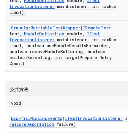
test
,
Module
Definition
module
,
ITest
Invocation
Listener
main
Listener
,
int max
Run
Limit)
Granular
Retriable
Test
Wrapper
(
IRemote
Test
test
,
Module
Definition
module
,
ITest
Invocation
Listener
main
Listener
,
int max
Run
Limit
,
boolean use
Module
Results
Forwarder
,
boolean remove
Module
Buffering
,
boolean
collect
Kernel
Log
,
int target
Preparer
Retry
Count)
公共方法
void
backfill
Missing
Events
(
ITest
Invocation
Listener
lis
Failure
Description
failure)