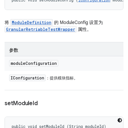
将
ModuleDefinition
的 ModuleConfig 设置为
GranularRetriableTestWrapper
属性。
参数
module
Configuration
IConfiguration
：提供模块指标。
set
Module
Id
public void setModuleId (String moduleId)