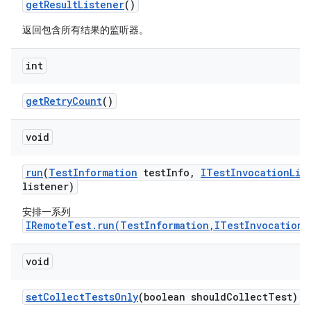
get
Result
Listener
()
返回包含所有结果的监听器。
int
get
Retry
Count
()
void
run
(
Test
Information
test
Info
,
ITest
Invocation
Lis
listener)
安排一系列
IRemoteTest.run(TestInformation,ITestInvocationL
void
set
Collect
Tests
Only
(boolean should
Collect
Test)