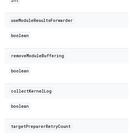
int
use
Module
Results
Forwarder
boolean
remove
Module
Buffering
boolean
collect
Kernel
Log
boolean
target
Preparer
Retry
Count