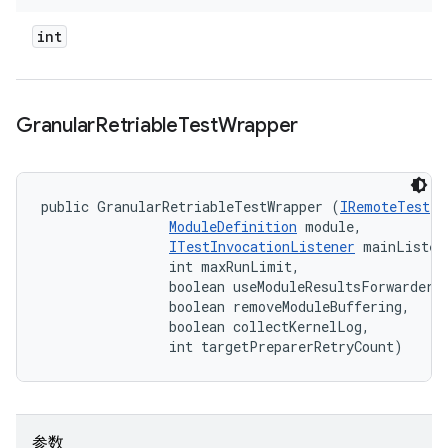
int
Granular
Retriable
Test
Wrapper
public GranularRetriableTestWrapper (
IRemoteTest
 t
ModuleDefinition
 module, 

ITestInvocationListener
 mainListene
                int maxRunLimit, 

                boolean useModuleResultsForwarder, 
                boolean removeModuleBuffering, 

                boolean collectKernelLog, 

                int targetPreparerRetryCount)
参数