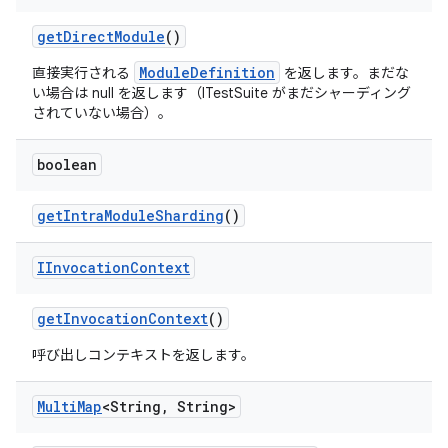
get
Direct
Module
()
ModuleDefinition
直接実行される
を返します。まだな
い場合は null を返します（ITestSuite がまだシャーディング
されていない場合）。
boolean
get
Intra
Module
Sharding
()
IInvocation
Context
get
Invocation
Context
()
呼び出しコンテキストを返します。
Multi
Map
<String
,
String>