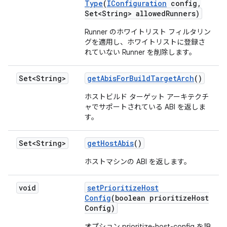
Type
(
IConfiguration
config
,
Set<String> allowed
Runners)
Runner のホワイトリスト フィルタリン
グを適用し、ホワイトリストに登録さ
れていない Runner を削除します。
Set<String>
get
Abis
For
Build
Target
Arch
()
ホストビルド ターゲット アーキテクチ
ャでサポートされている ABI を返しま
す。
Set<String>
get
Host
Abis
()
ホストマシンの ABI を返します。
void
set
Prioritize
Host
Config
(boolean prioritize
Host
Config)
オプション prioritize-host-config を設