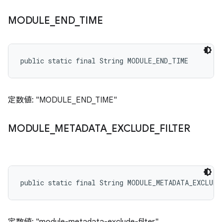
MODULE
_
END
_
TIME
public static final String MODULE_END_TIME
定数値: "MODULE_END_TIME"
MODULE
_
METADATA
_
EXCLUDE
_
FILTER
public static final String MODULE_METADATA_EXCLUD