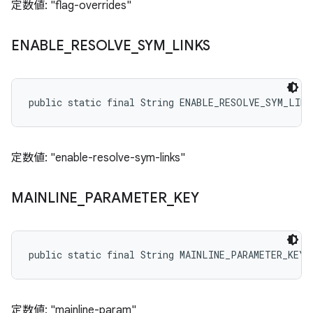
定数値: "flag-overrides"
ENABLE
_
RESOLVE
_
SYM
_
LINKS
public static final String ENABLE_RESOLVE_SYM_LINK
定数値: "enable-resolve-sym-links"
MAINLINE
_
PARAMETER
_
KEY
public static final String MAINLINE_PARAMETER_KEY
定数値: "mainline-param"