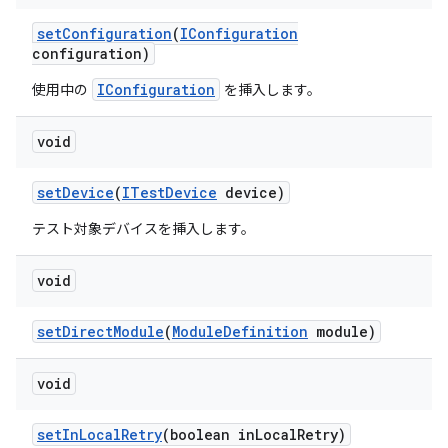
set
Configuration
(
IConfiguration
configuration)
IConfiguration
使用中の
を挿入します。
void
set
Device
(
ITest
Device
device)
テスト対象デバイスを挿入します。
void
set
Direct
Module
(
Module
Definition
module)
void
set
In
Local
Retry
(boolean in
Local
Retry)