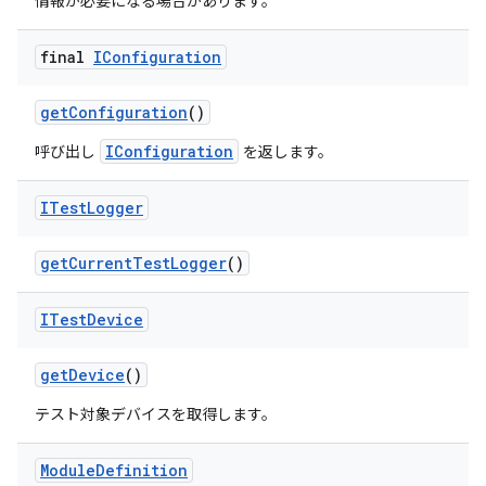
情報が必要になる場合があります。
final
IConfiguration
get
Configuration
()
IConfiguration
呼び出し
を返します。
ITest
Logger
get
Current
Test
Logger
()
ITest
Device
get
Device
()
テスト対象デバイスを取得します。
Module
Definition