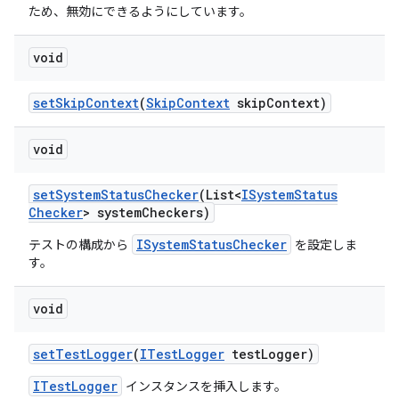
ため、無効にできるようにしています。
void
set
Skip
Context
(
Skip
Context
skip
Context)
void
set
System
Status
Checker
(List<
ISystem
Status
Checker
> system
Checkers)
ISystemStatusChecker
テストの構成から
を設定しま
す。
void
set
Test
Logger
(
ITest
Logger
test
Logger)
ITestLogger
インスタンスを挿入します。