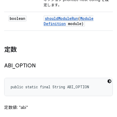
定します。
boolean
should
Module
Run
(
Module
Definition
module)
定数
ABI
_
OPTION
public static final String ABI_OPTION
定数値: "abi"