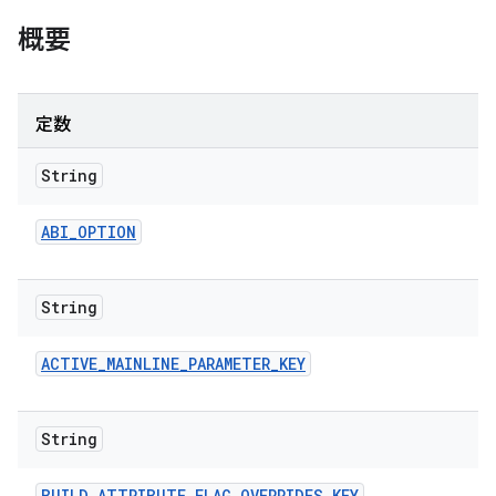
概要
定数
String
ABI
_
OPTION
String
ACTIVE
_
MAINLINE
_
PARAMETER
_
KEY
String
BUILD
_
ATTRIBUTE
_
FLAG
_
OVERRIDES
_
KEY