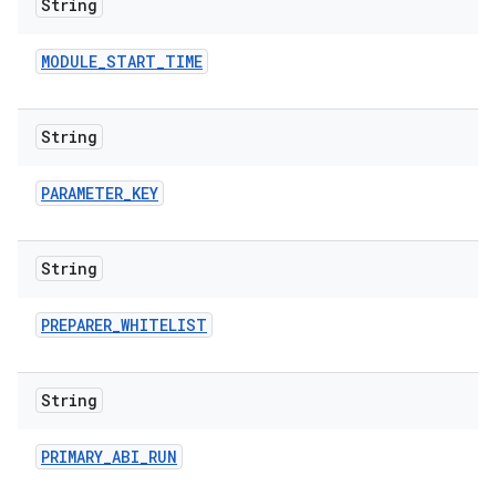
String
MODULE
_
START
_
TIME
String
PARAMETER
_
KEY
String
PREPARER
_
WHITELIST
String
PRIMARY
_
ABI
_
RUN