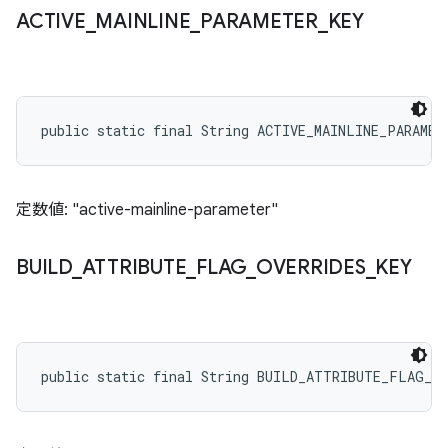
ACTIVE
_
MAINLINE
_
PARAMETER
_
KEY
public static final String ACTIVE_MAINLINE_PARAMET
定数値: "active-mainline-parameter"
BUILD
_
ATTRIBUTE
_
FLAG
_
OVERRIDES
_
KEY
public static final String BUILD_ATTRIBUTE_FLAG_O