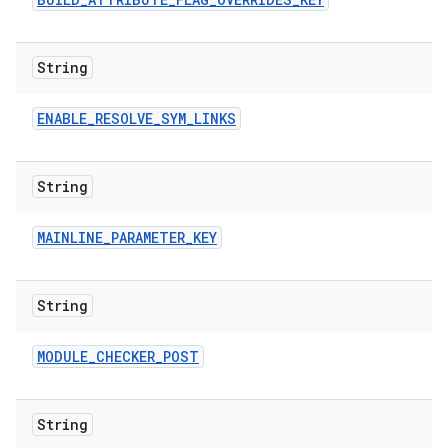
String
ENABLE
_
RESOLVE
_
SYM
_
LINKS
String
MAINLINE
_
PARAMETER
_
KEY
String
MODULE
_
CHECKER
_
POST
String