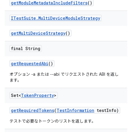
get
Module
Metadata
Include
Filters
()
ITest
Suite
.
Multi
Device
Module
Strategy
get
Multi
Device
Strategy
()
final String
get
Requested
Abi
()
オプション -a または --abi でリクエストされた ABI を返し
ます。
Set<
Token
Property
>
get
Required
Tokens
(
Test
Information
test
Info)
テストで必要なトークンのリストを返します。