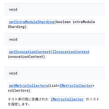
void
set
Intra
Module
Sharding
(boolean intra
Module
Sharding)
void
set
Invocation
Context
(
IInvocation
Context
invocation
Context)
void
set
Metric
Collectors
(List<
IMetric
Collector
>
collectors)
IMetricCollector
テスト実行用に定義された
のリスト
を設定します。