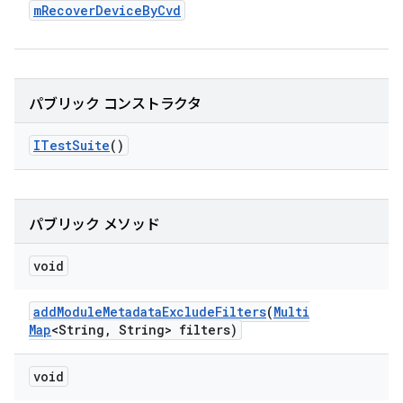
m
Recover
Device
By
Cvd
パブリック コンストラクタ
ITest
Suite
()
パブリック メソッド
void
add
Module
Metadata
Exclude
Filters
(
Multi
Map
<String
,
String> filters)
void