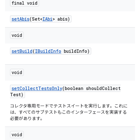
final void
set
Abis
(Set<
IAbi
> abis)
void
set
Build
(
IBuild
Info
build
Info)
void
set
Collect
Tests
Only
(boolean should
Collect
Test)
コレクタ専用モードでテストスイートを実行します。これに
は、すべてのサブテストもこのインターフェースを実装する
必要があります。
void