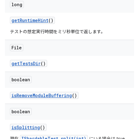
long
get
Runtime
Hint
()
テストの想定実行時間をミリ秒単位で返します。
File
get
Tests
Dir
()
boolean
is
Remove
Module
Buffering
()
boolean
is
Splitting
()
IShardableTest.split(int)
現在
にいる場合は true