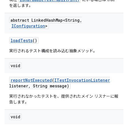
を返します。
abstract Linked
Hash
Map<String
,
IConfiguration
>
load
Tests
()
実行されるテスト構成を読み込む抽象メソッド。
void
report
Not
Executed
(
ITest
Invocation
Listener
listener
,
String message)
実行されなかったテストを、提供されたメイン リスナーに報
告します。
void