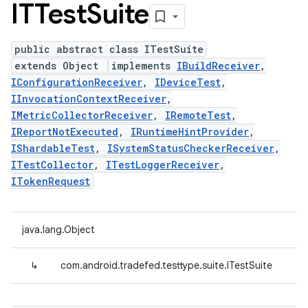
ITTest
Suite
public abstract class ITestSuite
extends Object
implements
IBuildReceiver
,
IConfigurationReceiver
,
IDeviceTest
,
IInvocationContextReceiver
,
IMetricCollectorReceiver
,
IRemoteTest
,
IReportNotExecuted
,
IRuntimeHintProvider
,
IShardableTest
,
ISystemStatusCheckerReceiver
,
ITestCollector
,
ITestLoggerReceiver
,
ITokenRequest
java.lang.Object
↳
com.android.tradefed.testtype.suite.ITestSuite