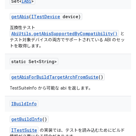
Set<
IAbi
>
get
Abis
(
ITest
Device
device)
互換性テスト
AbiUtils.getAbisSupportedByCompatibility()
と
テスト対象デバイスの両方でサポートされている ABI のセッ
トを取得します。
static Set<String>
get
Abis
For
Build
Target
Arch
From
Suite
()
TestSuiteInfo から可能な abi を返します。
IBuild
Info
get
Build
Info
()
ITestSuite
の実装では、テストを読み込むためにビルド