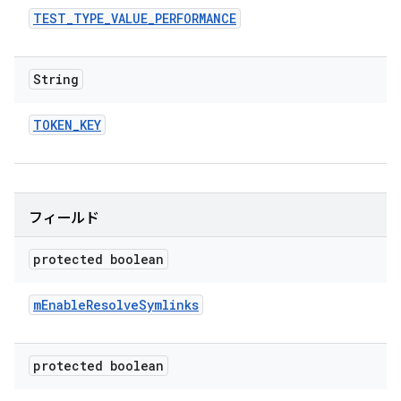
TEST
_
TYPE
_
VALUE
_
PERFORMANCE
String
TOKEN
_
KEY
フィールド
protected boolean
m
Enable
Resolve
Symlinks
protected boolean