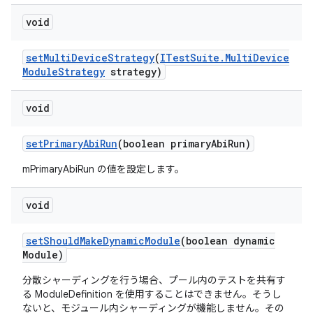
void
set
Multi
Device
Strategy
(
ITest
Suite
.
Multi
Device
Module
Strategy
strategy)
void
set
Primary
Abi
Run
(boolean primary
Abi
Run)
mPrimaryAbiRun の値を設定します。
void
set
Should
Make
Dynamic
Module
(boolean dynamic
Module)
分散シャーディングを行う場合、プール内のテストを共有す
る ModuleDefinition を使用することはできません。そうし
ないと、モジュール内シャーディングが機能しません。その