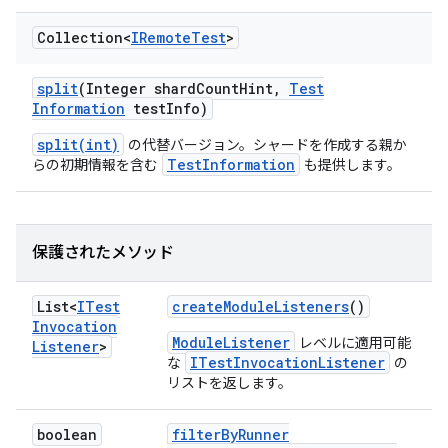
Collection<
IRemote
Test
>
split
(Integer shard
Count
Hint
,
Test
Information
test
Info)
split(int)
の代替バージョン。シャードを作成する親か
TestInformation
らの初期情報を含む
も提供します。
保護されたメソッド
List<
ITest
create
Module
Listeners
()
Invocation
ModuleListener
レベルに適用可能
Listener
>
ITestInvocationListener
な
の
リストを返します。
boolean
filter
By
Runner