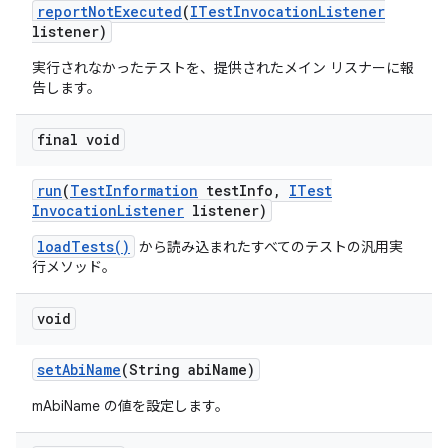
report
Not
Executed
(
ITest
Invocation
Listener
listener)
実行されなかったテストを、提供されたメイン リスナーに報
告します。
final void
run
(
Test
Information
test
Info
,
ITest
Invocation
Listener
listener)
loadTests()
から読み込まれたすべてのテストの汎用実
行メソッド。
void
set
Abi
Name
(String abi
Name)
mAbiName の値を設定します。