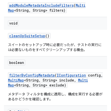
add
Module
Metadata
Include
Filters
(
Multi
Map
<String
,
String> filters)
void
clean
Up
Suite
Setup
()
スイートのセットアップ時に必要だったが、テストの実行に
は必要ないものをすべてクリーンアップする機会。
boolean
filter
By
Config
Metadata
(
IConfiguration
config
,
Multi
Map
<String
,
String> include
,
Multi
Map
<String
,
String> exclude)
メタデータ フィルタを構成に適用し、構成を実行する必要が
あるかどうかを確認します。