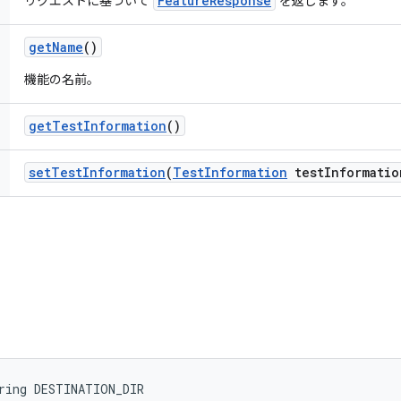
FeatureResponse
リクエストに基づいて
を返します。
get
Name
()
機能の名前。
get
Test
Information
()
set
Test
Information
(
Test
Information
test
Informatio
ring DESTINATION_DIR