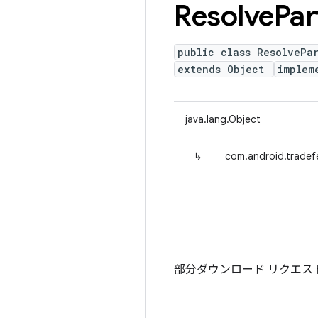
Resolve
Par
public class ResolvePa
extends Object
implem
java.lang.Object
↳
com.android.tradefe
部分ダウンロード リクエス