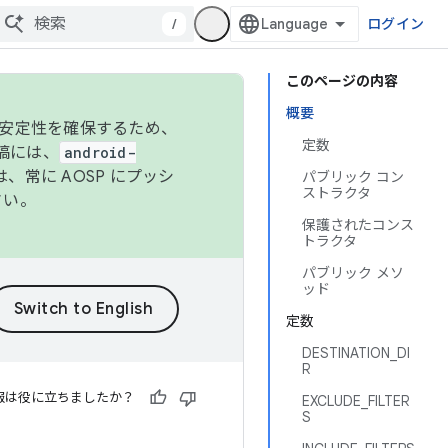
/
ログイン
このページの内容
概要
の安定性を確保するため、
定数
投稿には、
android-
、常に AOSP にプッシ
パブリック コン
ストラクタ
さい。
保護されたコンス
トラクタ
パブリック メソ
ッド
定数
DESTINATION_DI
R
報は役に立ちましたか？
EXCLUDE_FILTER
S