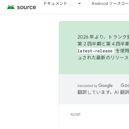
ドキュメント
Android ソース
2026 年より、トラ
第 2 四半期と第 4 四
latest-release
を使用
ュされた最新のリリース
Go
翻訳しています。AI 
AOSP