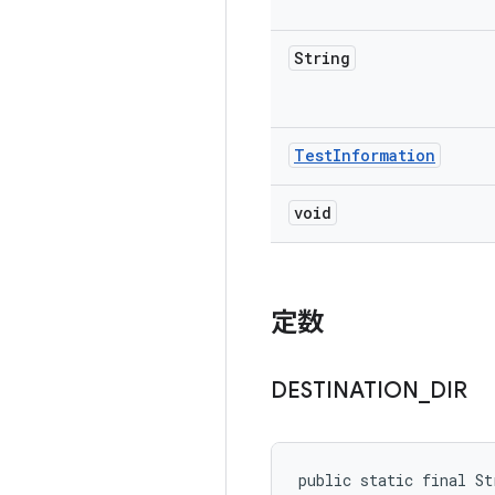
String
Test
Information
void
定数
DESTINATION
_
DIR
public static final St