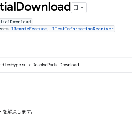
tial
Download
rtialDownload
ents
IRemoteFeature
,
ITestInformationReceiver
d.testtype.suite.ResolvePartialDownload
トを解決します。