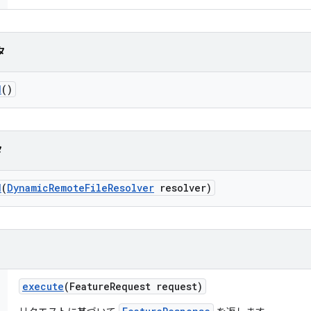
タ
d
()
タ
d
(
Dynamic
Remote
File
Resolver
resolver)
execute
(Feature
Request request)