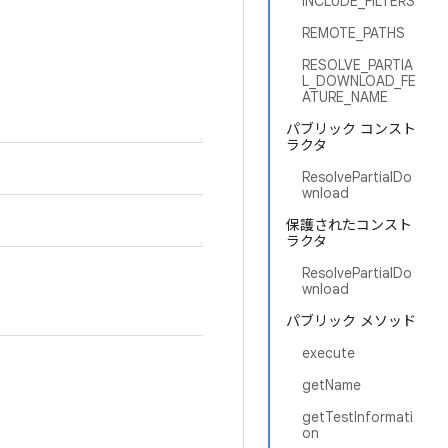
INCLUDE_FILTERS
REMOTE_PATHS
RESOLVE_PARTIA
L_DOWNLOAD_FE
ATURE_NAME
パブリック コンスト
ラクタ
ResolvePartialDo
wnload
保護されたコンスト
ラクタ
ResolvePartialDo
wnload
パブリック メソッド
execute
getName
getTestInformati
on