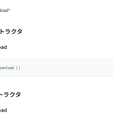
load"
トラクタ
oad
Download ()
トラクタ
oad