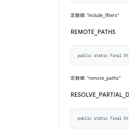
定数値: "include_filters"
REMOTE
_
PATHS
public static final S
定数値: "remote_paths"
RESOLVE
_
PARTIAL
_
public static final S