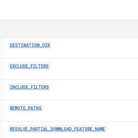
DESTINATION
_
DIR
EXCLUDE
_
FILTERS
INCLUDE
_
FILTERS
REMOTE
_
PATHS
RESOLVE
_
PARTIAL
_
DOWNLOAD
_
FEATURE
_
NAME