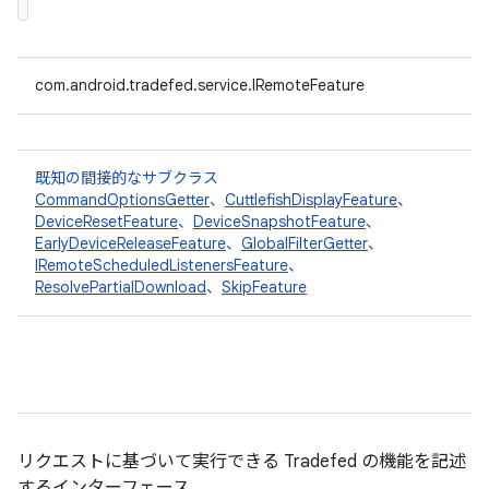
com.android.tradefed.service.IRemoteFeature
既知の間接的なサブクラス
CommandOptionsGetter
、
CuttlefishDisplayFeature
、
DeviceResetFeature
、
DeviceSnapshotFeature
、
EarlyDeviceReleaseFeature
、
GlobalFilterGetter
、
IRemoteScheduledListenersFeature
、
ResolvePartialDownload
、
SkipFeature
リクエストに基づいて実行できる Tradefed の機能を記述
するインターフェース。