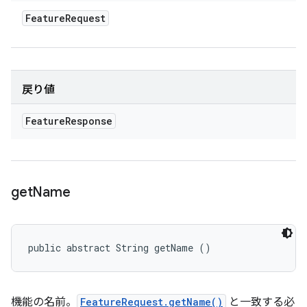
Feature
Request
戻り値
Feature
Response
get
Name
public abstract String getName ()
機能の名前。
FeatureRequest.getName()
と一致する必