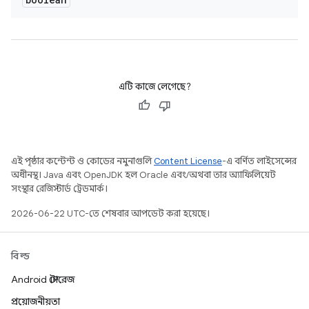
এটি কাজে লেগেছে?
এই পৃষ্ঠার কন্টেন্ট ও কোডের নমুনাগুলি
Content License
-এ বর্ণিত লাইসেন্সের
অধীনস্থ। Java এবং OpenJDK হল Oracle এবং/অথবা তার অ্যাফিলিয়েট
সংস্থার রেজিস্টার্ড ট্রেডমার্ক।
2026-06-22 UTC-তে শেষবার আপডেট করা হয়েছে।
বিল্ড
Android স্টোরেজ
প্রয়োজনীয়তা