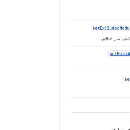
set
Excluded
Modu
تبار على الإطلاق.
set
Folda
se