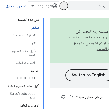
تسجيل الدخول
على هذه الصفحة
ملخّص
كامل، سننشر رمز المصدر في
الصفوف المتداخلة
صدار تم نشره في مشروع
الثوابت
.
طُرق وضع التصميم
العامة
الإجراءات العامة
الثوابت
CONFIG_EXT
طُرق وضع التصميم العامة
SuiteModuleLoa
هل كان المحتوى مفيدًا؟
der
الإجراءات العامة