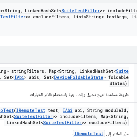
p<String
,
Linked
Hash
Set<
Suite
Test
Filter
>> include
Filt
Test
Filter
>> exclude
Filters
,
List<String> test
Args
,
Li
ing> string
Filters
,
Map<String
,
Linked
Hash
Set<
Suite
,
Set<
IAbi
> abis
,
Set<
Device
Foldable
State
> foldable
States)
طريقة مساعدة تتيح تحليل وإنشاء بنية باستخدام فلاتر الخيارات.
To
Test
(
IRemote
Test
test
,
IAbi
abi
,
String module
Id
,
sh
Set<
Suite
Test
Filter
>> include
Filters
,
Map<String
,
Linked
Hash
Set<
Suite
Test
Filter
>> exclude
Filters)
IRemoteTest
مرِّر الفلاتر إلى
.