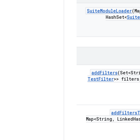
Suite
Module
Loader
(Ma
Hash
Set<
Suite
add
Filters
(Set<Str
Test
Filter
>> filters
add
Filters
Map<String
,
Linked
Ha