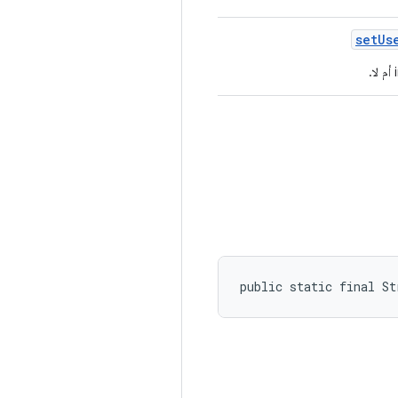
set
Us
public static final S