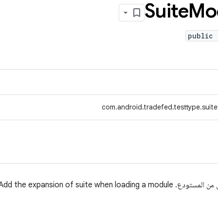
Suite
Mo
public 
com.android.tradefed.testtype.suit
TODO: Add the expansion of suit.