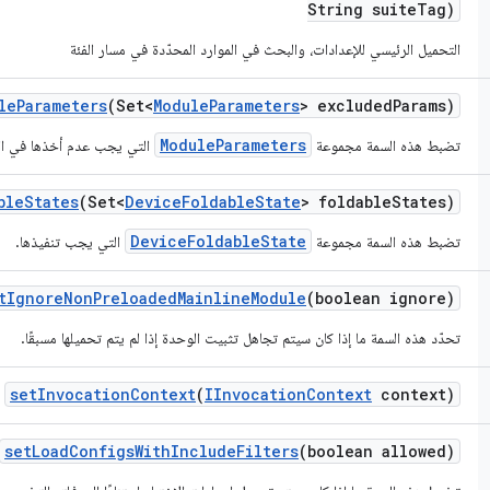
String suite
Tag)
التحميل الرئيسي للإعدادات، والبحث في الموارد المحدّدة في مسار الفئة
le
Parameters
(Set<
Module
Parameters
> excluded
Params)
ModuleParameters
تضبط هذه السمة مجموعة
التي يجب عدم أخذها في الاع
ble
States
(Set<
Device
Foldable
State
> foldable
States)
DeviceFoldableState
تضبط هذه السمة مجموعة
التي يجب تنفيذها.
t
Ignore
Non
Preloaded
Mainline
Module
(boolean ignore)
تحدّد هذه السمة ما إذا كان سيتم تجاهل تثبيت الوحدة إذا لم يتم تحميلها مسبقًا.
set
Invocation
Context
(
IInvocation
Context
context)
set
Load
Configs
With
Include
Filters
(boolean allowed)