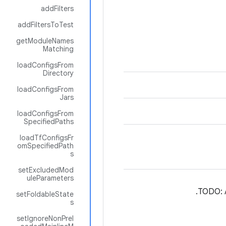
addFilters
addFiltersToTest
getModuleNames
Matching
loadConfigsFrom
Directory
loadConfigsFrom
Jars
loadConfigsFrom
SpecifiedPaths
loadTfConfigsFr
omSpecifiedPath
s
setExcludedMod
uleParameters
setFoldableState
s
setIgnoreNonPrel