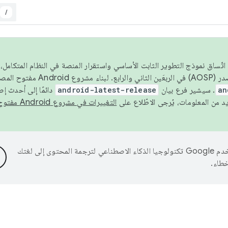
/
 عام 2026، ولضمان اتّساق نموذج التطوير الثابت الأساسي واستقرار المنصة في النظام المت
an
. سيشير فرع بيان
android-latest-release
دائمًا إلى أحدث إ
التغييرات في مشروع Android مفتوح المصدر
تستخدم Google تكنولوجيا الذكاء الاصطناعي لترجمة المحتوى إلى لغتك
خطاء.