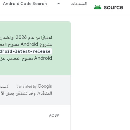
المستندات
Android Code Search
اعتبارًا من
مشروع Android مفتوح المصدر (AOSP) في الربعَين الثاني والرابع. لبناء مشروع Android مفتوح المصدر والمساهمة فيه، استخدِم
droid-latest-release
Android مفتوح المصدر. لمزيد من المعلومات، يُرجى الاطّلاع على
المفضّلة، وقد تتضمّن بعض الأ
AOSP