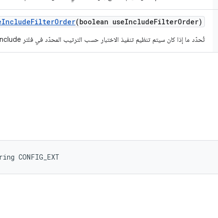
e
Include
Filter
Order
(boolean use
Include
Filter
Order)
تُحدّد ما إذا كان سيتم تنظيم تنفيذ الاختبار حسب الترتيب المحدّد في فلتر include أم لا.
tring CONFIG_EXT