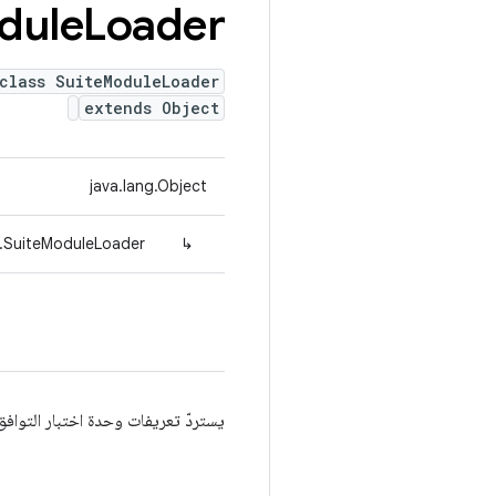
dule
Loader
class SuiteModuleLoader
extends Object
java.lang.Object
e.SuiteModuleLoader
↳
يستردّ تعريفات وحدة اختبار التوافق من المستودع. e when loading a module