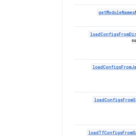
get
Module
Names
load
Configs
From
Di
s
load
Configs
From
J
load
Configs
From
S
load
Tf
Configs
From
S