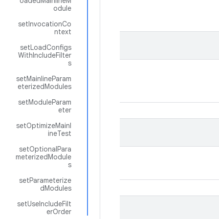
oadedMainlineM
odule
setInvocationCo
ntext
setLoadConfigs
WithIncludeFilter
s
setMainlineParam
eterizedModules
setModuleParam
eter
setOptimizeMainl
ineTest
setOptionalPara
meterizedModule
s
setParameterize
dModules
setUseIncludeFilt
erOrder