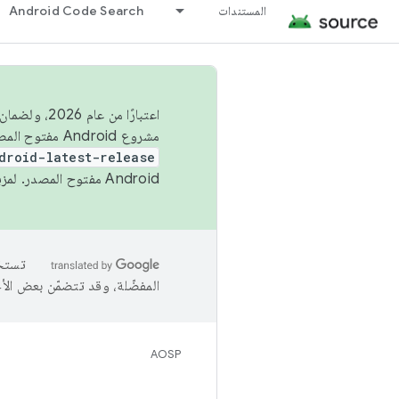
المستندات
Android Code Search
اعتبارًا من
مشروع Android مفتوح المصدر (AOSP) في الربعَين الثاني والرابع. لبناء مشروع Android مفتوح المصدر والمساهمة فيه، استخدِم
droid-latest-release
Android مفتوح المصدر. لمزيد من المعلومات، يُرجى الاطّلاع على
المفضّلة، وقد تتضمّن بعض الأ
AOSP