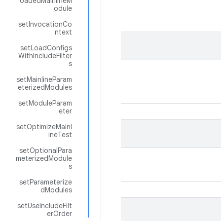
oadedMainlineM
odule
setInvocationCo
ntext
setLoadConfigs
WithIncludeFilter
s
setMainlineParam
eterizedModules
setModuleParam
eter
setOptimizeMainl
ineTest
setOptionalPara
meterizedModule
s
setParameterize
dModules
setUseIncludeFilt
erOrder