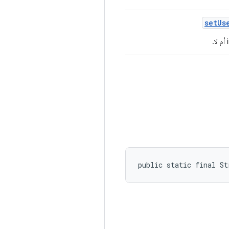
set
Us
public static final S