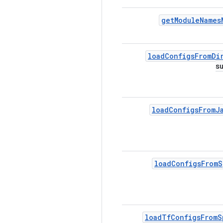
get
Module
Names
load
Configs
From
Di
s
load
Configs
From
J
load
Configs
From
S
load
Tf
Configs
From
S