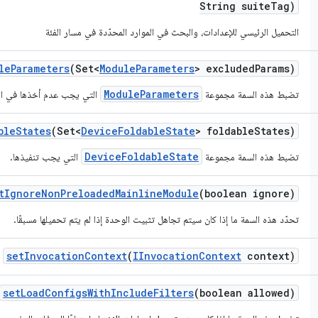
String suite
Tag)
التحميل الرئيسي للإعدادات، والبحث في الموارد المحدّدة في مسار الفئة
le
Parameters
(Set<
Module
Parameters
> excluded
Params)
ModuleParameters
تضبط هذه السمة مجموعة
التي يجب عدم أخذها في الاع
ble
States
(Set<
Device
Foldable
State
> foldable
States)
DeviceFoldableState
تضبط هذه السمة مجموعة
التي يجب تنفيذها.
t
Ignore
Non
Preloaded
Mainline
Module
(boolean ignore)
تحدّد هذه السمة ما إذا كان سيتم تجاهل تثبيت الوحدة إذا لم يتم تحميلها مسبقًا.
set
Invocation
Context
(
IInvocation
Context
context)
set
Load
Configs
With
Include
Filters
(boolean allowed)