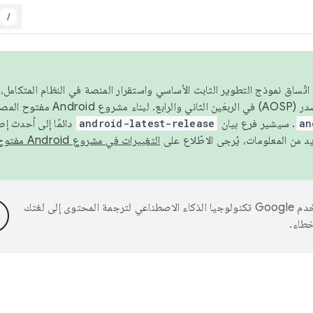
/
 عام 2026، ولضمان اتّساق نموذج التطوير الثابت الأساسي واستقرار المنصة في النظام المت
an
. سيشير فرع بيان
android-latest-release
دائمًا إلى أحدث إ
التغييرات في مشروع Android مفتوح المصدر
تستخدم Google تكنولوجيا الذكاء الاصطناعي لترجمة المحتوى إلى لغتك
خطاء.