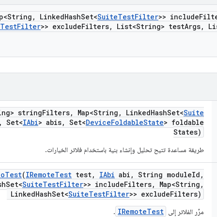
p<String
,
Linked
Hash
Set<
Suite
Test
Filter
>> include
Filt
Test
Filter
>> exclude
Filters
,
List<String> test
Args
,
Li
ing> string
Filters
,
Map<String
,
Linked
Hash
Set<
Suite
,
Set<
IAbi
> abis
,
Set<
Device
Foldable
State
> foldable
States)
طريقة مساعدة تتيح تحليل وإنشاء بنية باستخدام فلاتر الخيارات.
To
Test
(
IRemote
Test
test
,
IAbi
abi
,
String module
Id
,
sh
Set<
Suite
Test
Filter
>> include
Filters
,
Map<String
,
Linked
Hash
Set<
Suite
Test
Filter
>> exclude
Filters)
IRemoteTest
مرِّر الفلاتر إلى
.