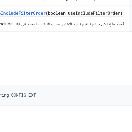
e
Include
Filter
Order
(boolean use
Include
Filter
Order)
تُحدّد ما إذا كان سيتم تنظيم تنفيذ الاختبار حسب الترتيب المحدّد في فلتر include أم لا.
tring CONFIG_EXT