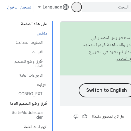
تسجيل الدخول
على هذه الصفحة
ملخّص
كامل، سننشر رمز المصدر في
الصفوف المتداخلة
صدار تم نشره في مشروع
الثوابت
.
طُرق وضع التصميم
العامة
الإجراءات العامة
الثوابت
CONFIG_EXT
طُرق وضع التصميم العامة
SuiteModuleLoa
هل كان المحتوى مفيدًا؟
der
الإجراءات العامة