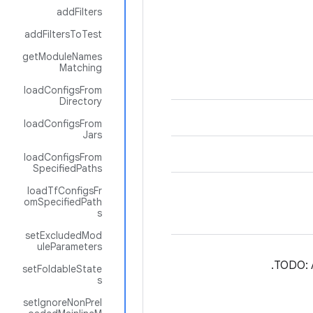
addFilters
addFiltersToTest
getModuleNames
Matching
loadConfigsFrom
Directory
loadConfigsFrom
Jars
loadConfigsFrom
SpecifiedPaths
loadTfConfigsFr
omSpecifiedPath
s
setExcludedMod
uleParameters
setFoldableState
s
setIgnoreNonPrel