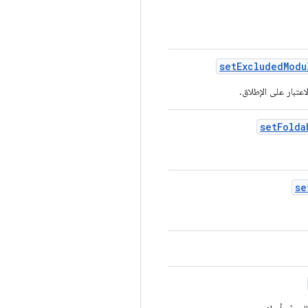
set
Excluded
Modu
تبار على الإطلاق.
set
Folda
se