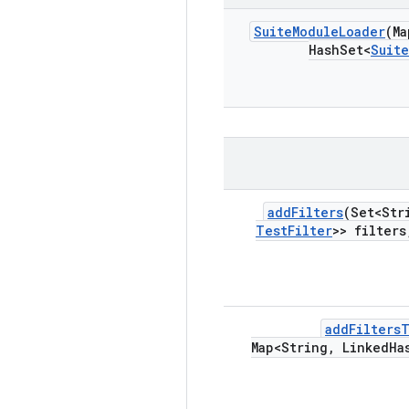
Suite
Module
Loader
(Ma
Hash
Set<
Suite
add
Filters
(Set<Str
Test
Filter
>> filters
add
Filters
Map<String
,
Linked
Ha