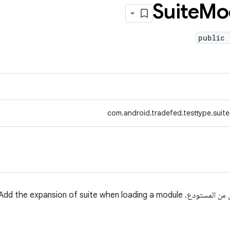
Suite
Mo
public 
com.android.tradefed.testtype.suit
TODO: Add the expansion of suit.