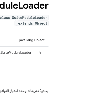
dule
Loader
class SuiteModuleLoader
extends Object
java.lang.Object
e.SuiteModuleLoader
↳
يستردّ تعريفات وحدة اختبار التوافق من المستودع. e when loading a module