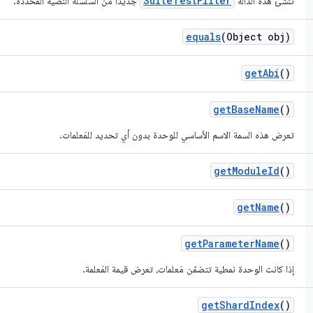
SuiteTestFilter
تنشئ هذه الدالة
جديدًا من السلسلة النصية المحدّدة.
equals
(Object obj)
get
Abi
()
get
Base
Name
()
تعرض هذه السمة الاسم الأساسي للوحدة بدون أي تحديد للمَعلمات.
get
Module
Id
()
get
Name
()
get
Parameter
Name
()
إذا كانت الوحدة نمطية تتضمّن مَعلمات، تعرض قيمة المَعلمة.
get
Shard
Index
()