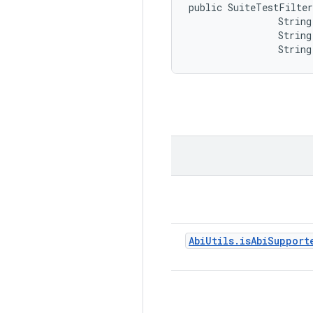
public SuiteTestFilter
                String 
                String
                String
Abi
Utils
.
isAbiSupport