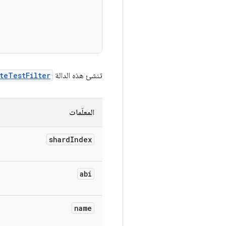
تنشئ هذه الدالة
teTestFilter
المعلَمات
shard
Index
abi
name