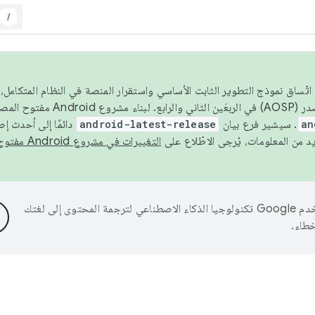
/
 عام 2026، ولضمان اتّساق نموذج التطوير الثابت الأساسي واستقرار المنصة في النظام المت
an
. سيشير فرع بيان
android-latest-release
دائمًا إلى أحدث إ
التغييرات في مشروع Android مفتوح المصدر
تستخدم Google تكنولوجيا الذكاء الاصطناعي لترجمة المحتوى إلى لغتك
خطاء.