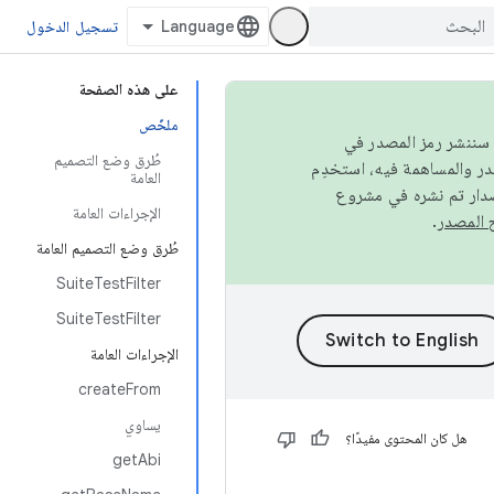
تسجيل الدخول
على هذه الصفحة
ملخّص
كامل، سننشر رمز المصدر في
طُرق وضع التصميم
العامة
صدار تم نشره في مشروع
الإجراءات العامة
.
طُرق وضع التصميم العامة
SuiteTestFilter
SuiteTestFilter
الإجراءات العامة
createFrom
يساوي
هل كان المحتوى مفيدًا؟
getAbi