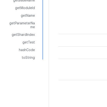
getBaseName
getModuleId
getName
getParameterNa
me
getShardIndex
getTest
hashCode
toString