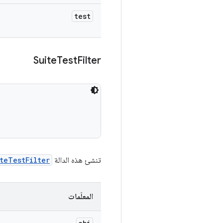
test
Suite
Test
Filter
تنشئ هذه الدالة
teTestFilter
المعلَمات