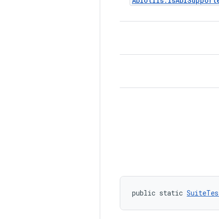
Abi
Utils
.
isAbiSupport
public static 
SuiteTes