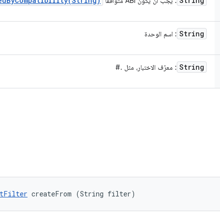
edByCompatibility(
String)
String
: يجب أن يكون ABI متوافقًا
String
: اسم الوحدة
String
: معرّف الاختبار، مثل
.
#
tFilter
 createFrom (String filter)