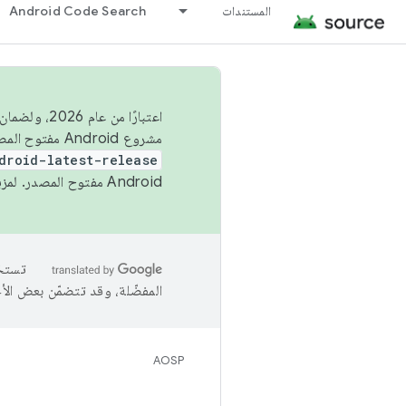
المستندات
Android Code Search
اعتبارًا من
مشروع Android مفتوح المصدر (AOSP) في الربعَين الثاني والرابع. لبناء مشروع Android مفتوح المصدر والمساهمة فيه، استخدِم
droid-latest-release
Android مفتوح المصدر. لمزيد من المعلومات، يُرجى الاطّلاع على
المفضّلة، وقد تتضمّن بعض الأ
AOSP