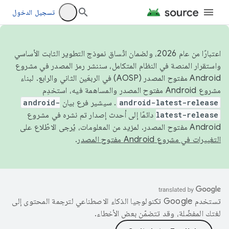
تسجيل الدخول
اعتبارًا من عام 2026، ولضمان اتّساق نموذج التطوير الثابت الأساسي
واستقرار المنصة في النظام المتكامل، سننشر رمز المصدر في مشروع
Android مفتوح المصدر (AOSP) في الربعَين الثاني والرابع. لبناء
مشروع Android مفتوح المصدر والمساهمة فيه، استخدِم
android-latest-release
. سيشير فرع بيان
android-
latest-release
دائمًا إلى أحدث إصدار تم نشره في مشروع
Android مفتوح المصدر. لمزيد من المعلومات، يُرجى الاطّلاع على
التغييرات في مشروع Android مفتوح المصدر
.
تستخدم Google تكنولوجيا الذكاء الاصطناعي لترجمة المحتوى إلى
لغتك المفضّلة، وقد تتضمّن بعض الأخطاء.