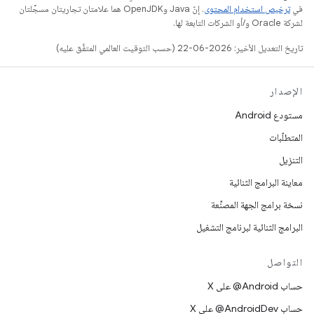
في
ترخيص استخدام المحتوى
. إنّ Java وOpenJDK هما علامتان تجاريتان مسجَّلتان
لشركة Oracle و/أو الشركات التابعة لها.
تاريخ التعديل الأخير: 2026-06-22 (حسب التوقيت العالمي المتفَّق عليه)
الإصدار
مستودع Android
المتطلّبات
التنزيل
معاينة البرامج الثنائية
نسخة برامج الجهة المصنِّعة
البرامج الثنائية لبرنامج التشغيل
التواصل
حساب ‎@Android على X
حساب ‎@AndroidDev على X