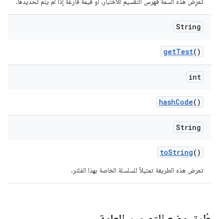
تعرِض هذه السمة فهرس التقسيم للاختبار، أو قيمة فارغة إذا لم يتم تحديدها.
String
get
Test
()
int
hash
Code
()
String
to
String
()
تعرض هذه الطريقة تمثيلاً للسلسلة الخاصة بهذا الفلتر.
طُرق وضع التصميم العامة