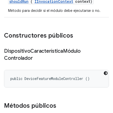
should
Run
(
IInvocation
Context
context)
Método para decidir si el módulo debe ejecutarse o no.
Constructores públicos
Dispositivo
Característica
Módulo
Controlador
public DeviceFeatureModuleController ()
Métodos públicos