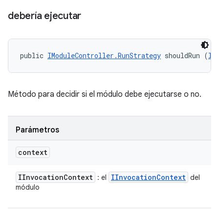
debería ejecutar
public 
IModuleController.RunStrategy
 shouldRun (
II
Método para decidir si el módulo debe ejecutarse o no.
Parámetros
context
IInvocation
Context
IInvocation
Context
: el
del
módulo