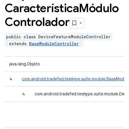
Característica
Módulo
Controlador
public class DeviceFeatureModuleController
extends
BaseModuleController
java.lang.Objeto
↳
com.android.tradefed.testtype.suite.module.BaseModule
↳
com.android.tradefed.testtype.suite.module.Devi