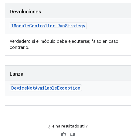
Devoluciones
IModule
Controller
.
Run
Strategy
Verdadero si el módulo debe ejecutarse; falso en caso
contrario.
Lanza
Device
Not
Available
Exception
¿Te ha resultado útil?