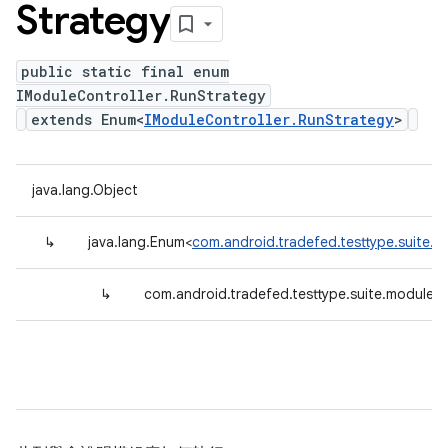
Strategy
public static final enum
IModuleController.RunStrategy
extends Enum<
IModuleController.RunStrategy
>
java.lang.Object
↳
java.lang.Enum<
com.android.tradefed.testtype.suite.m
↳
com.android.tradefed.testtype.suite.module.I