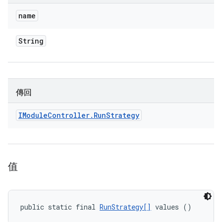
name
String
傳回
IModule
Controller
.
Run
Strategy
值
public static final 
RunStrategy[]
 values ()