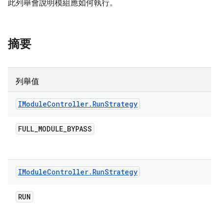
此列舉會說明模組應如何執行。
摘要
列舉值
IModule
Controller
.
Run
Strategy
FULL
_
MODULE
_
BYPASS
IModule
Controller
.
Run
Strategy
RUN