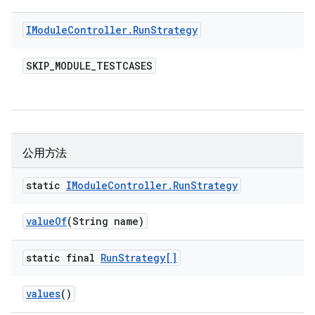
IModule
Controller
.
Run
Strategy
SKIP
_
MODULE
_
TESTCASES
公用方法
static
IModule
Controller
.
Run
Strategy
value
Of
(String name)
static final
Run
Strategy[]
values
()