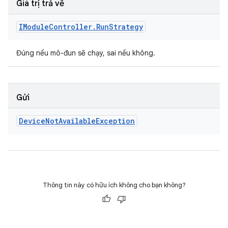
Giá trị trả về
IModule
Controller
.
Run
Strategy
Đúng nếu mô-đun sẽ chạy, sai nếu không.
Gửi
Device
Not
Available
Exception
Thông tin này có hữu ích không cho bạn không?