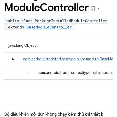
Module
Controller
public class PackageInstalledModuleController
extends
BaseModuleController
java.lang.Object
↳
com.android.tradefed.testtype.suite.module.BaseModu
↳
com.android.tradefed.testtype.suite.module.
Bộ điều khiển mô-đun không chạy kiểm thử khi thiết bị