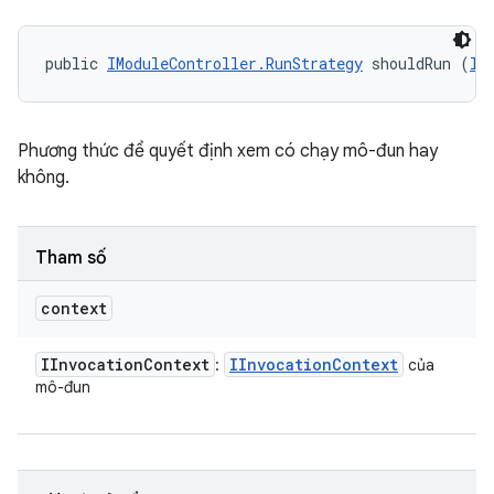
public 
IModuleController.RunStrategy
 shouldRun (
II
Phương thức để quyết định xem có chạy mô-đun hay
không.
Tham số
context
IInvocation
Context
IInvocation
Context
:
của
mô-đun