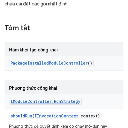
chưa cài đặt các gói nhất định.
Tóm tắt
Hàm khởi tạo công khai
Package
Installed
Module
Controller
()
Phương thức công khai
IModule
Controller
.
Run
Strategy
should
Run
(
IInvocation
Context
context)
Phương thức để quyết định xem có chạy mô-đun hay