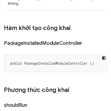
không.
Hàm khởi tạo công khai
Package
Installed
Module
Controller
public PackageInstalledModuleController ()
Phương thức công khai
should
Run