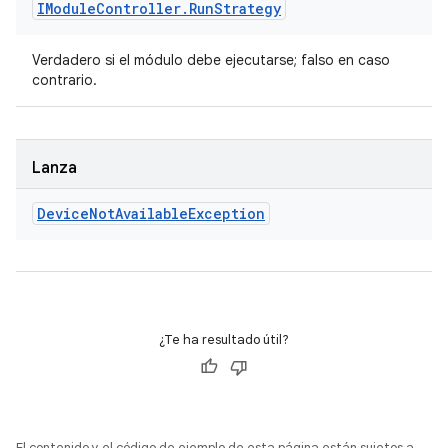
IModule
Controller
.
Run
Strategy
Verdadero si el módulo debe ejecutarse; falso en caso
contrario.
Lanza
Device
Not
Available
Exception
¿Te ha resultado útil?
El contenido y el código de ejemplo de esta página están sujetos a