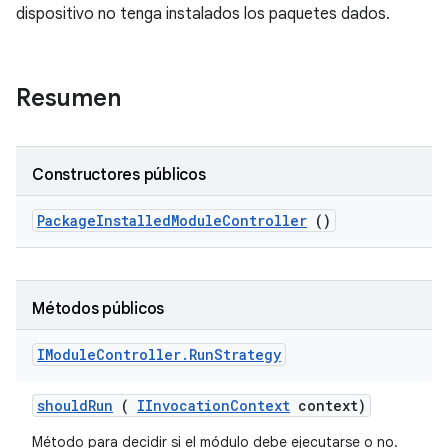
dispositivo no tenga instalados los paquetes dados.
Resumen
Constructores públicos
Package
Installed
Module
Controller
()
Métodos públicos
IModule
Controller
.
Run
Strategy
should
Run
(
IInvocation
Context
context)
Método para decidir si el módulo debe ejecutarse o no.