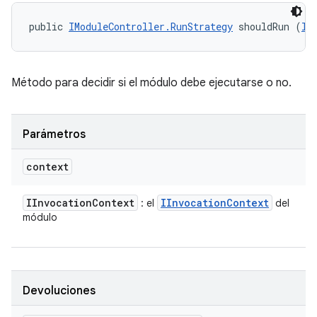
public 
IModuleController.RunStrategy
 shouldRun (
II
Método para decidir si el módulo debe ejecutarse o no.
Parámetros
context
IInvocation
Context
IInvocation
Context
: el
del
módulo
Devoluciones