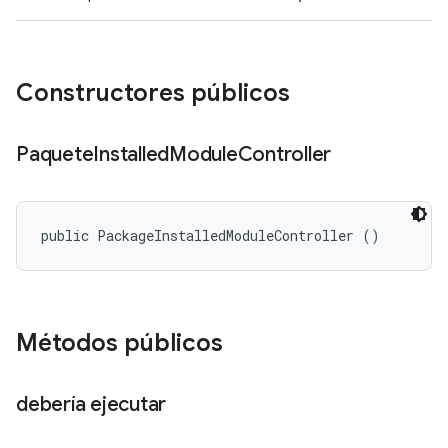
Constructores públicos
Paquete
Installed
Module
Controller
public PackageInstalledModuleController ()
Métodos públicos
debería ejecutar