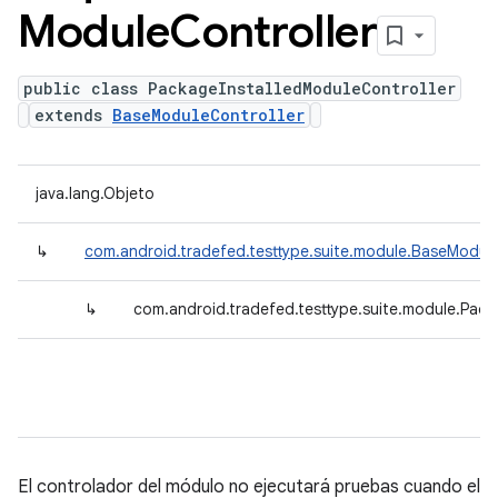
Module
Controller
public class PackageInstalledModuleController
extends
BaseModuleController
java.lang.Objeto
↳
com.android.tradefed.testtype.suite.module.BaseModule
↳
com.android.tradefed.testtype.suite.module.Pack
El controlador del módulo no ejecutará pruebas cuando el