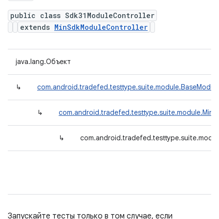
public class Sdk31ModuleController
extends
MinSdkModuleController
java.lang.Объект
↳
com.android.tradefed.testtype.suite.module.BaseModule
↳
com.android.tradefed.testtype.suite.module.Min
↳
com.android.tradefed.testtype.suite.modu
Запускайте тесты только в том случае, если