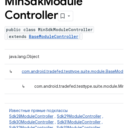
Min
Sdk
Module
Controller
public class MinSdkModuleController
extends
BaseModuleController
java.lang.Object
↳
com.android.tradefed.testtype.suite.module.BaseModule
↳
com.android.tradefed.testtype.suite.module.Min
Известные прямые подклассы
Sdk28ModuleController
,
Sdk29ModuleController
,
Sdk30ModuleController
,
Sdk31ModuleController
,
Sdk32ModuleController
,
Sdk33ModuleController
,