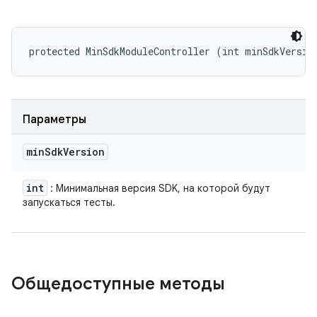
protected MinSdkModuleController (int minSdkVersio
Параметры
min
Sdk
Version
int
: Минимальная версия SDK, на которой будут
запускаться тесты.
Общедоступные методы