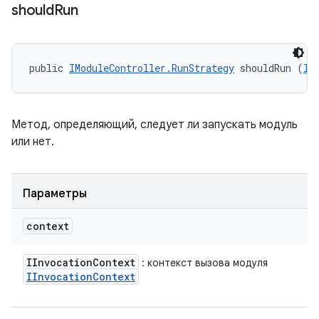
should
Run
public 
IModuleController.RunStrategy
 shouldRun (
II
Метод, определяющий, следует ли запускать модуль
или нет.
Параметры
context
IInvocation
Context
: контекст вызова модуля
IInvocation
Context