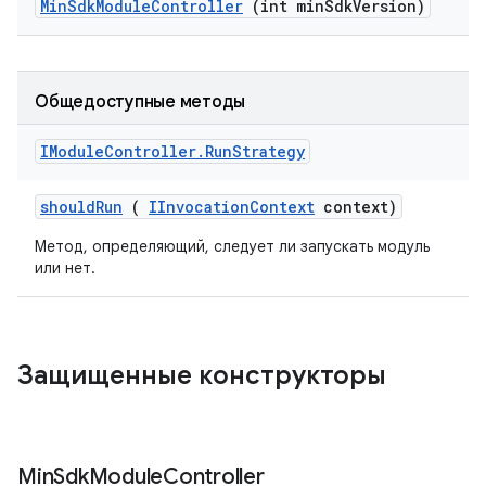
Min
Sdk
Module
Controller
(int min
Sdk
Version)
Общедоступные методы
IModule
Controller
.
Run
Strategy
should
Run
(
IInvocation
Context
context)
Метод, определяющий, следует ли запускать модуль
или нет.
Защищенные конструкторы
Min
Sdk
Module
Controller