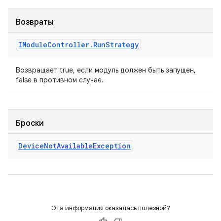
Возвраты
IModule
Controller
.
Run
Strategy
Возвращает true, если модуль должен быть запущен,
false в противном случае.
Броски
Device
Not
Available
Exception
Эта информация оказалась полезной?