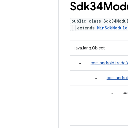
Sdk34Mod
public class Sdk34Modu
extends
MinSdkModule
java.lang.Object
↳
com.android.tradef
↳
com.androi
↳
co