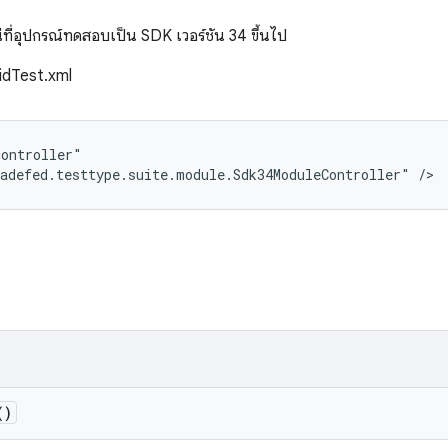
ี่อุปกรณ์ทดสอบเป็น SDK เวอร์ชัน 34 ขึ้นไป
oidTest.xml
ontroller"

adefed.testtype.suite.module.Sdk34ModuleController" />
()