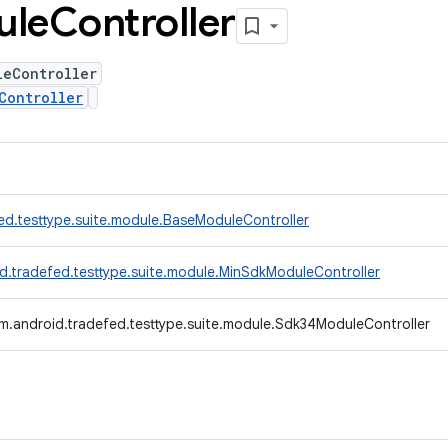
ule
Controller
leController
Controller
ed.testtype.suite.module.BaseModuleController
d.tradefed.testtype.suite.module.MinSdkModuleController
m.android.tradefed.testtype.suite.module.Sdk34ModuleController