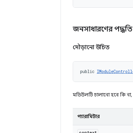
জনসাধারণের পদ্ধত
দৌড়ানো উচিত
public 
IModuleControll
মডিউলটি চালানো হবে কি না, ত
প্যারামিটার
context