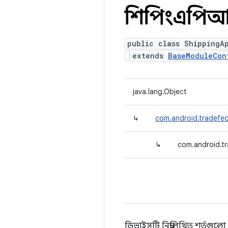
শিপিংএপিআ
public class ShippingA
extends
BaseModuleCon
java.lang.Object
↳
com.android.tradefed
↳
com.android.tr
ডিভাইসটি নিম্নলিখিত শর্তগুল