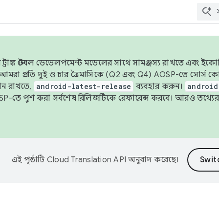
াঙ্ক স্টেবল ডেভেলপমেন্ট মডেলের সাথে সামঞ্জস্য রাখতে এবং ইকোসিস্ট
ে, আমরা প্রতি দুই ও চার ত্রৈমাসিকে (Q2 এবং Q4) AOSP-তে সোর্স
ান রাখতে,
android-latest-release
ব্যবহার করুন।
android
বদা AOSP-তে পুশ করা সর্বশেষ রিলিজটিকে রেফারেন্স করবে। আরও তথ্যের
এই পৃষ্ঠাটি
Cloud Translation API
অনুবাদ করেছে।