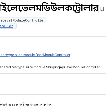
ইলেভেলমডিউলকন্ট্রোলার
piLevelModuleController
troller
.testtype.suite.module.BaseModuleController
adefed.testtype.suite.module.ShippingApiLevelModuleController
ো পূরণ করলে পরীক্ষাগুলো চালান: