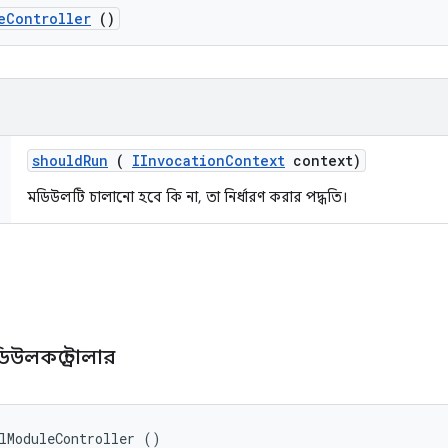
e
Controller
()
should
Run
(
IInvocation
Context
context)
মডিউলটি চালানো হবে কি না, তা নির্ধারণ করার পদ্ধতি।
উলকন্ট্রোলার
lModuleController ()