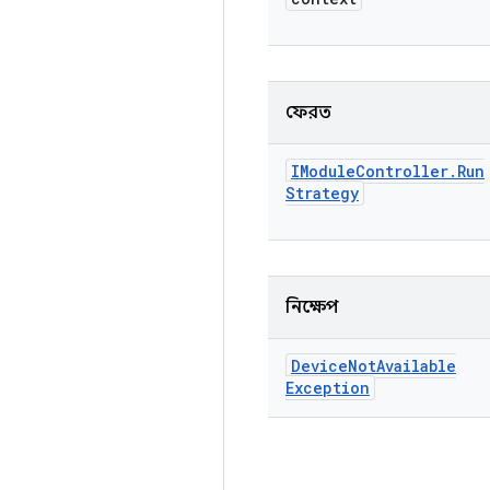
ফেরত
IModule
Controller
.
Run
Strategy
নিক্ষেপ
Device
Not
Available
Exception