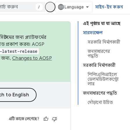
/
সাইন-ইন করুন
এই পৃষ্ঠায় যা যা আছে
সারসংক্ষেপ
েমের জন্য প্ল্যাটফর্মের
সরকারি নির্মাণকারী
 কোড প্রকাশ করব। AOSP
-latest-release
জনসাধারণের
পদ্ধতি
 জন্য,
Changes to AOSP
সরকারি নির্মাণকারী
শিপিংএপিআইলে
ভেলমডিউলকন্ট্রো
লার
জনসাধারণের পদ্ধতি
দৌড়ানো উচিত
এটি কাজে লেগেছে?