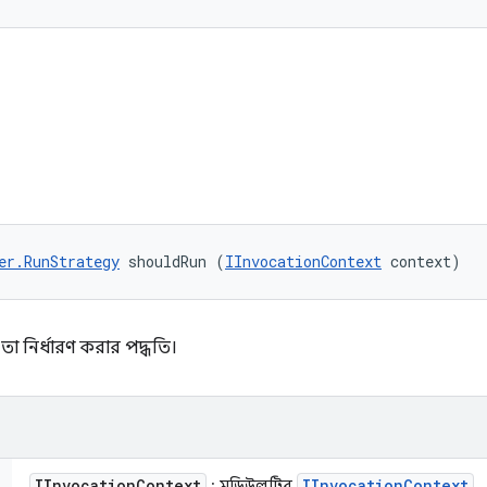
ি
er.RunStrategy
 shouldRun (
IInvocationContext
 context)
া নির্ধারণ করার পদ্ধতি।
IInvocation
Context
IInvocation
Context
: মডিউলটির