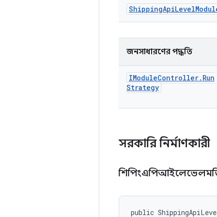
Shipping
Api
Level
Modul
জনসাধারণের পদ্ধতি
IModule
Controller
.
Run
Strategy
সরকারি নির্মাণকারী
শিপিংএপিআইলেভেলমডি
public ShippingApiLeve