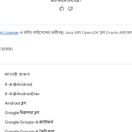
এটি কাজে লেগেছে?
nt License
-এ বর্ণিত লাইসেন্সের অধীনস্থ। Java এবং OpenJDK হল Oracle এবং/অথবা 
 হয়েছে।
কানেক্ট করুন
X-এ @Android
X-এ @AndroidDev
Android ব্লগ
Google নিরাপত্তা ব্লগ
Google Groups-এ প্ল্যাটফর্ম
Google Groups-এ তৈরি করা