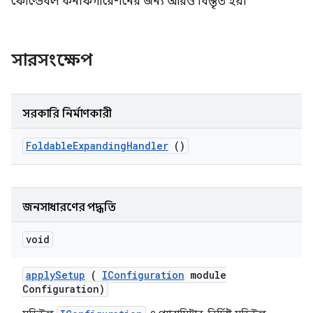
ফোল্ডেবল কনফিগারেশনের জন্য আরও বিস্তৃত হয়।
সারসংক্ষেপ
সরকারি নির্মাণকারী
Foldable
Expanding
Handler
()
জনসাধারণের পদ্ধতি
void
apply
Setup
(
IConfiguration
module
Configuration)