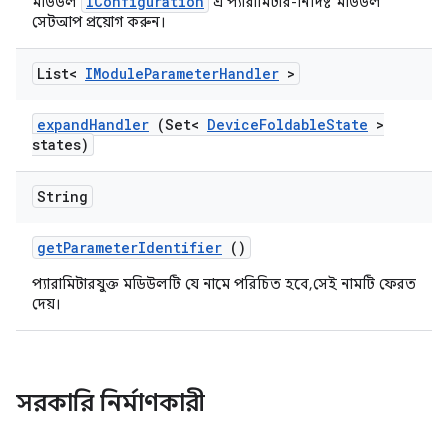
IConfiguration
মডিউল
এ প্যারামিটার-নির্দিষ্ট মডিউল
সেটআপ প্রয়োগ করুন।
List<
IModule
Parameter
Handler
>
expand
Handler
(Set<
Device
Foldable
State
>
states)
String
get
Parameter
Identifier
()
প্যারামিটারযুক্ত মডিউলটি যে নামে পরিচিত হবে, সেই নামটি ফেরত
দেয়।
সরকারি নির্মাণকারী