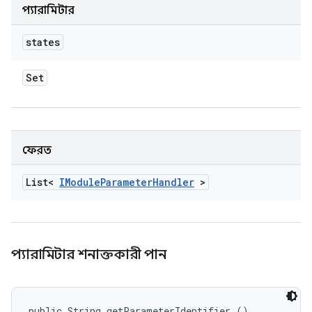
প্যারামিটার
states
Set
ফেরত
List<
IModule
Parameter
Handler
>
প্যারামিটার শনাক্তকারী পান
public String getParameterIdentifier ()