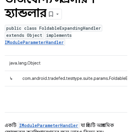
হ্যান্ডলার
public class FoldableExpandingHandler
extends Object
implements
IModuleParameterHandler
java.lang.Object
↳
com.android.tradefed.testtype.suite.params.FoldableEx
একটি
IModuleParameterHandler
যা প্রতিটি অপ্রাথমিক