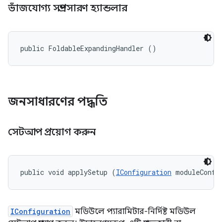
ভাঁজযোগ্য সম্প্রসারণ হ্যান্ডলার
public FoldableExpandingHandler ()
জনসাধারণের পদ্ধতি
সেটআপ প্রয়োগ করুন
public void applySetup (
IConfiguration
 moduleConfi
IConfiguration
মডিউলে প্যারামিটার-নির্দিষ্ট মডিউল