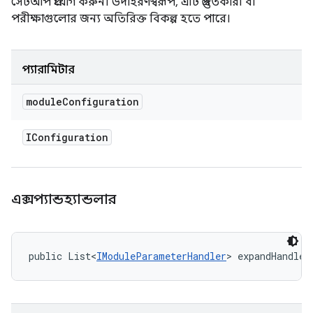
সেটআপ প্রয়োগ করুন। উদাহরণস্বরূপ, এটি প্রস্তুতকারী বা
পরীক্ষাগুলোর জন্য অতিরিক্ত বিকল্প হতে পারে।
প্যারামিটার
module
Configuration
IConfiguration
এক্সপ্যান্ডহ্যান্ডলার
public List<
IModuleParameterHandler
> expandHandler