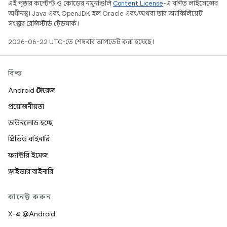
এই পৃষ্ঠার কন্টেন্ট ও কোডের নমুনাগুলি
Content License
-এ বর্ণিত লাইসেন্সের
অধীনস্থ। Java এবং OpenJDK হল Oracle এবং/অথবা তার অ্যাফিলিয়েট
সংস্থার রেজিস্টার্ড ট্রেডমার্ক।
2026-06-22 UTC-তে শেষবার আপডেট করা হয়েছে।
বিল্ড
Android স্টোরেজ
প্রয়োজনীয়তা
ডাউনলোড হচ্ছে
প্রিভিউ বাইনারি
ফ্যাক্টরি ইমেজ
ড্রাইভার বাইনারি
কানেক্ট করুন
X-এ @Android