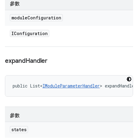
參數
module
Configuration
IConfiguration
expand
Handler
public List<
IModuleParameterHandler
> expandHandler
參數
states