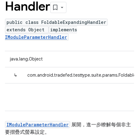
Handler
public class FoldableExpandingHandler
extends Object
implements
IModuleParameterHandler
java.lang.Object
↳
com.android.tradefed.testtype.suite.params.Foldable
IModuleParameterHandler
展開，進一步瞭解每個非主
要摺疊式螢幕設定。