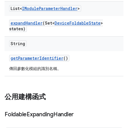
List<
IModule
Parameter
Handler
>
expand
Handler
(Set<
Device
Foldable
State
>
states)
String
get
Parameter
Identifier
()
傳回參數化模組的識別名稱。
公用建構函式
Foldable
Expanding
Handler