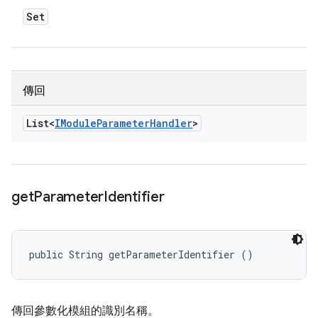
Set
傳回
List<
IModule
Parameter
Handler
>
get
Parameter
Identifier
public String getParameterIdentifier ()
傳回參數化模組的識別名稱。