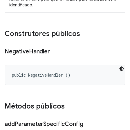
identificado.
Construtores públicos
Negative
Handler
public NegativeHandler ()
Métodos públicos
add
Parameter
Specific
Config