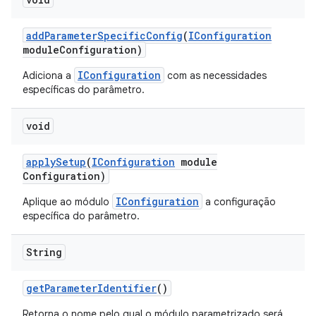
add
Parameter
Specific
Config
(
IConfiguration
module
Configuration)
IConfiguration
Adiciona a
com as necessidades
específicas do parâmetro.
void
apply
Setup
(
IConfiguration
module
Configuration)
IConfiguration
Aplique ao módulo
a configuração
específica do parâmetro.
String
get
Parameter
Identifier
()
Retorna o nome pelo qual o módulo parametrizado será