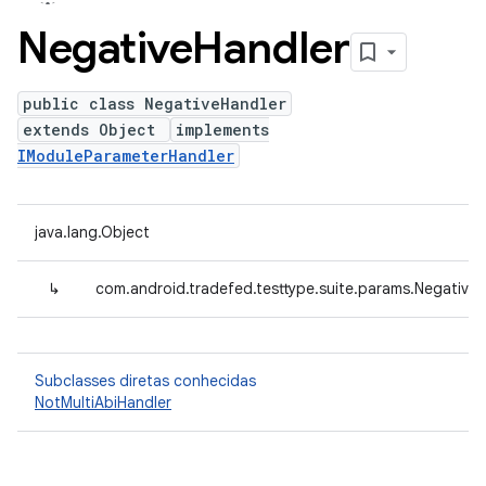
Negative
Handler
public class NegativeHandler
extends Object
implements
IModuleParameterHandler
java.lang.Object
↳
com.android.tradefed.testtype.suite.params.Negative
Subclasses diretas conhecidas
NotMultiAbiHandler