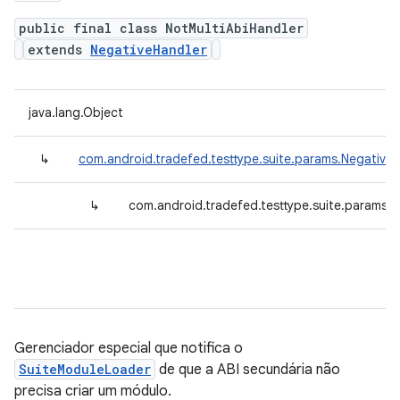
public final class NotMultiAbiHandler
extends
NegativeHandler
java.lang.Object
↳
com.android.tradefed.testtype.suite.params.Negative
↳
com.android.tradefed.testtype.suite.params.N
Gerenciador especial que notifica o
SuiteModuleLoader
de que a ABI secundária não
precisa criar um módulo.