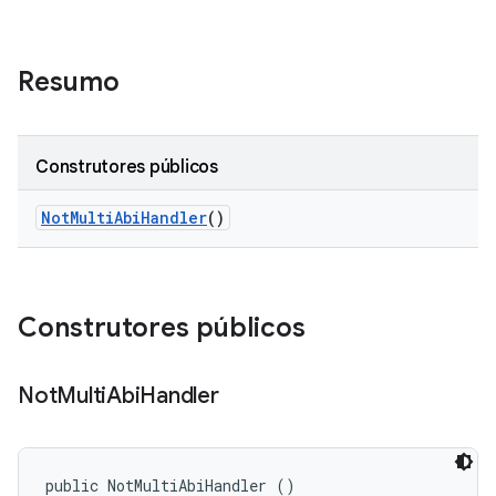
Resumo
Construtores públicos
Not
Multi
Abi
Handler
()
Construtores públicos
Not
Multi
Abi
Handler
public NotMultiAbiHandler ()