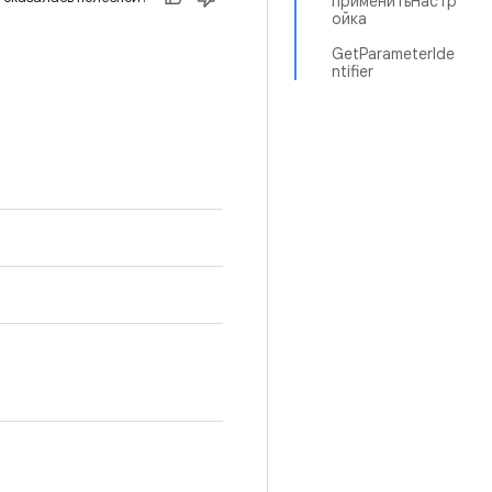
применитьНастр
ойка
GetParameterIde
ntifier