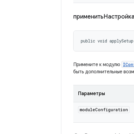
применитьНастройк
public void applySetup
Примените к модулю
ICon
быть дополнительные возм
Параметры
module
Configuration