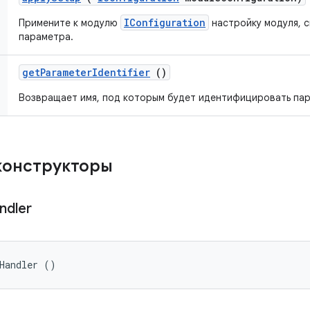
IConfiguration
Примените к модулю
настройку модуля, 
параметра.
get
Parameter
Identifier
()
Возвращает имя, под которым будет идентифицировать па
конструкторы
ndler
xHandler ()