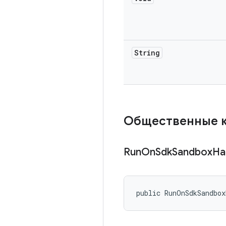
String
Общественные 
Run
On
Sdk
Sandbox
Ha
public RunOnSdkSandbo