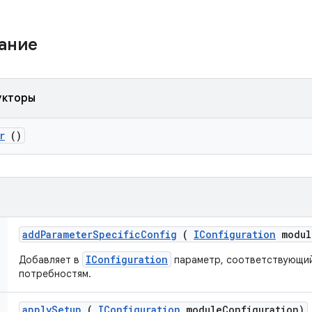
жание
укторы
r
()
add
Parameter
Specific
Config
(
IConfiguration
modul
IConfiguration
Добавляет в
параметр, соответствующи
потребностям.
apply
Setup
(
IConfiguration
module
Configuration)