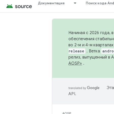
Документация
Поиск кода And
Начиная с 2026 года, 
обеспечения стабильн
во 2-м и 4-м квартала
release
. Ветка
andro
релиз, выпущенный в 
AOSP»
.
Эта
API
.
AOSP