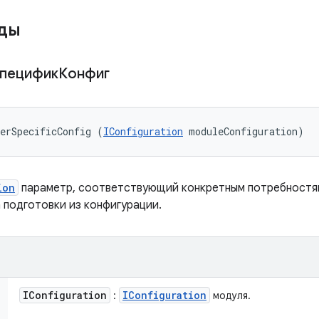
оды
СпецификКонфиг
erSpecificConfig (
IConfiguration
 moduleConfiguration)
ion
параметр, соответствующий конкретным потребностям
 подготовки из конфигурации.
IConfiguration
IConfiguration
:
модуля.