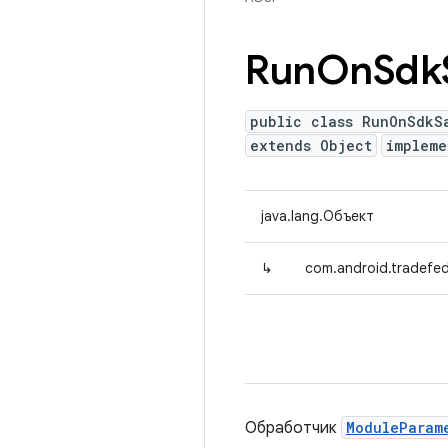
Run
On
Sdk
public class RunOnSdkS
extends Object
implem
java.lang.Объект
↳
com.android.tradefe
Обработчик
ModuleParam