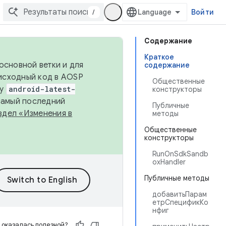
/
Войти
Содержание
Краткое
основной ветки и для
содержание
исходный код в AOSP
Общественные
ку
android-latest-
конструкторы
 самый последний
Публичные
здел «Изменения в
методы
Общественные
конструкторы
RunOnSdkSandb
oxHandler
Публичные методы
добавитьПарам
етрСпецификКо
нфиг
 оказалась полезной?