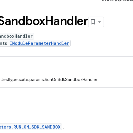
Sandbox
Handler
andboxHandler
ents
IModuleParameterHandler
d.testtype.suite.params.RunOnSdkSandboxHandler
eters.RUN_ON_SDK_SANDBOX
.