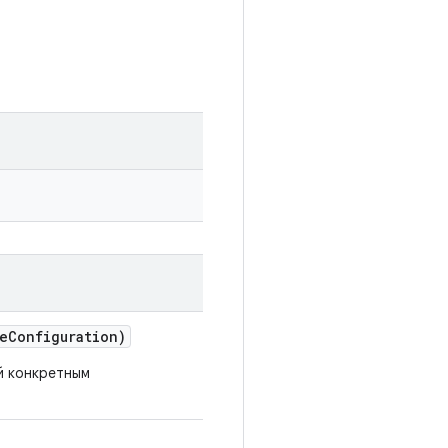
e
Configuration)
й конкретным