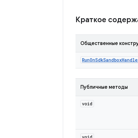
Краткое содер
Общественные констр
Run
On
Sdk
Sandbox
Handle
Публичные методы
void
void