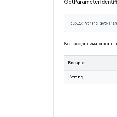
Get
Parameter
Identif
public String getPara
Возвращает имя, под кот
Возврат
String