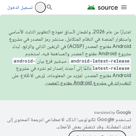
تسجيل الدخول
اعتبارًا من عام 2026، ولضمان اتّساق نموذج التطوير الثابت الأساسي
واستقرار المنصة في النظام المتكامل، سننشر رمز المصدر في مشروع
Android مفتوح المصدر (AOSP) في الربعَين الثاني والرابع. لبناء
مشروع Android مفتوح المصدر والمساهمة فيه، استخدِم
android-latest-release
. سيشير فرع بيان
android-
latest-release
دائمًا إلى أحدث إصدار تم نشره في مشروع
Android مفتوح المصدر. لمزيد من المعلومات، يُرجى الاطّلاع على
التغييرات في مشروع Android مفتوح المصدر
.
تستخدم Google تكنولوجيا الذكاء الاصطناعي لترجمة المحتوى إلى
لغتك المفضّلة، وقد تتضمّن بعض الأخطاء.