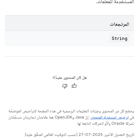
المُستخدِمة للمَعلمات.
المرتجعات
String
هل كان المحتوى مفيدًا؟
يخضع كل من المحتوى وعيّنات التعليمات البرمجية في هذه الصفحة للتراخيص الموضحّة
في
ترخيص استخدام المحتوى
. إنّ Java وOpenJDK هما علامتان تجاريتان مسجَّلتان
لشركة Oracle و/أو الشركات التابعة لها.
تاريخ التعديل الأخير: 2025-07-27 (حسب التوقيت العالمي المتفَّق عليه)