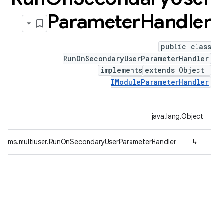
Parameter
Handler
public class
RunOnSecondaryUserParameterHandler
implements
extends Object
IModuleParameterHandler
java.lang.Object
params.multiuser.RunOnSecondaryUserParameterHandler
↳