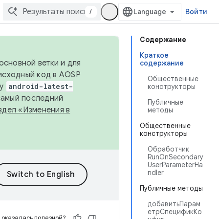
/
Войти
Содержание
Краткое
основной ветки и для
содержание
исходный код в AOSP
Общественные
ку
android-latest-
конструкторы
 самый последний
Публичные
здел «Изменения в
методы
Общественные
конструкторы
Обработчик
RunOnSecondary
UserParameterHa
ndler
Публичные методы
добавитьПарам
етрСпецификКо
 оказалась полезной?