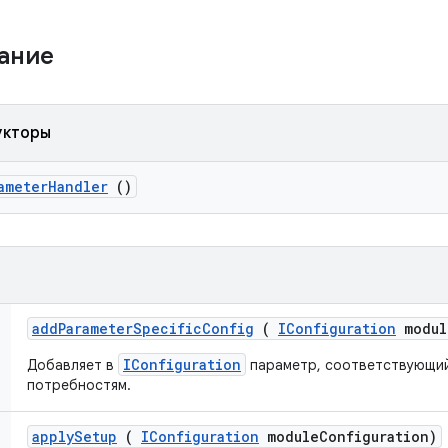
жание
укторы
ameter
Handler
()
add
Parameter
Specific
Config
(
IConfiguration
modul
IConfiguration
Добавляет в
параметр, соответствующи
потребностям.
apply
Setup
(
IConfiguration
module
Configuration)