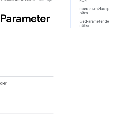
нфиг
применитьНастр
ойка
r
Parameter
GetParameterIde
ntifier
dler