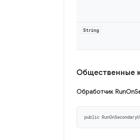
String
Общественные 
Обработчик Run
On
S
public RunOnSecondary