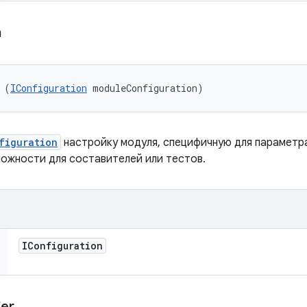
а
 (
IConfiguration
 moduleConfiguration)
figuration
настройку модуля, специфичную для параметра
ожности для составителей или тестов.
IConfiguration
ier