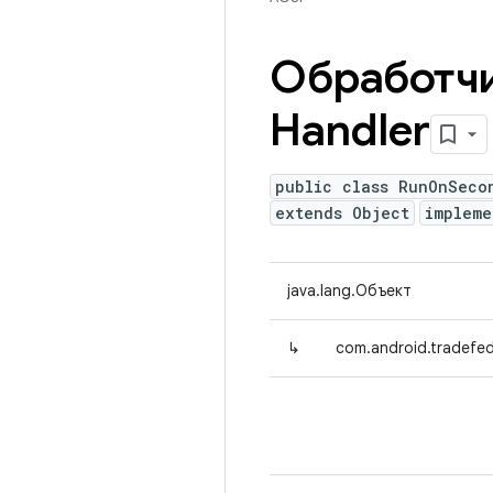
Обработчи
Handler
public class RunOnSeco
extends Object
implem
java.lang.Объект
↳
com.android.tradefed