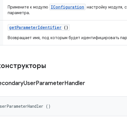
IConfiguration
Примените к модулю
настройку модуля, 
параметра.
get
Parameter
Identifier
()
Возвращает имя, под которым будет идентифицировать па
конструкторы
econdary
User
Parameter
Handler
UserParameterHandler ()