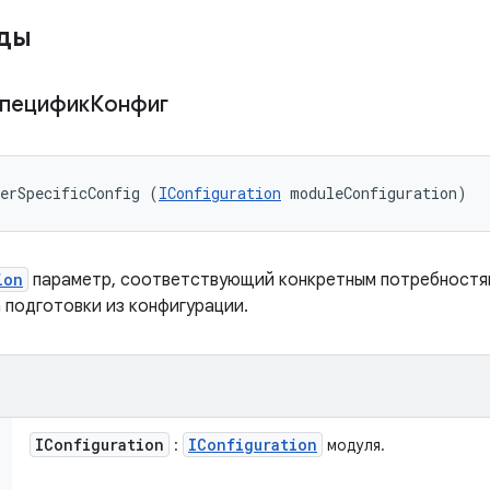
оды
СпецификКонфиг
erSpecificConfig (
IConfiguration
 moduleConfiguration)
ion
параметр, соответствующий конкретным потребностям
 подготовки из конфигурации.
IConfiguration
IConfiguration
:
модуля.