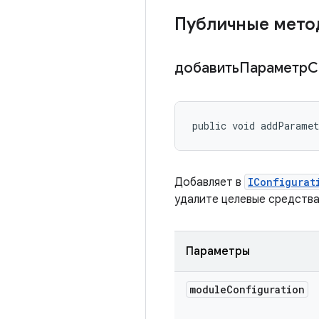
Публичные мет
добавитьПараметр
public void addParamet
Добавляет в
IConfigurat
удалите целевые средства
Параметры
module
Configuration