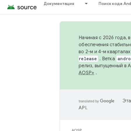
Документация
Поиск кода And
Начиная с 2026 года, 
обеспечения стабильн
во 2-м и 4-м квартала
release
. Ветка
andro
релиз, выпущенный в 
AOSP»
.
Эта
API
.
AOSP