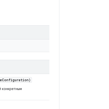
e
Configuration)
й конкретным