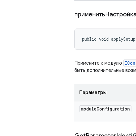
применитьНастройк
public void applySetup
Примените к модулю
ICon
быть дополнительные возм
Параметры
module
Configuration
Get
Parameter
Identif