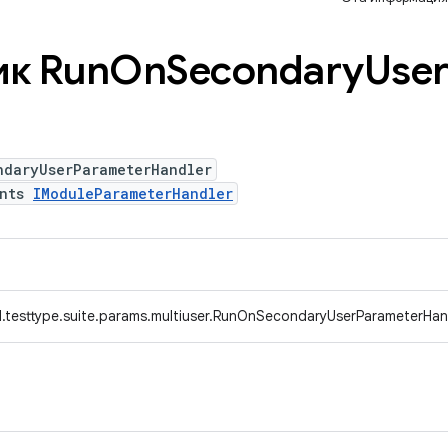
к Run
On
Secondary
Use
ndaryUserParameterHandler
ents
IModuleParameterHandler
.testtype.suite.params.multiuser.RunOnSecondaryUserParameterHan