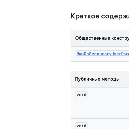
Краткое содер
Общественные констр
Run
On
Secondary
User
Par
Публичные методы
void
void