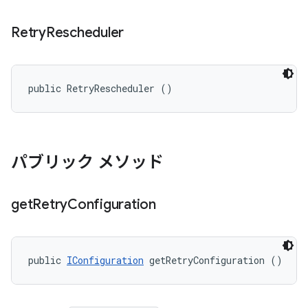
Retry
Rescheduler
public RetryRescheduler ()
パブリック メソッド
get
Retry
Configuration
public 
IConfiguration
 getRetryConfiguration ()