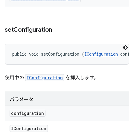
set
Configuration
public void setConfiguration (
IConfiguration
 confi
使用中の
IConfiguration
を挿入します。
パラメータ
configuration
IConfiguration