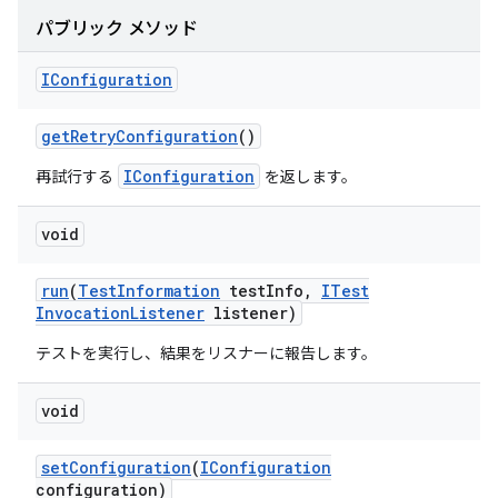
パブリック メソッド
IConfiguration
get
Retry
Configuration
()
IConfiguration
再試行する
を返します。
void
run
(
Test
Information
test
Info
,
ITest
Invocation
Listener
listener)
テストを実行し、結果をリスナーに報告します。
void
set
Configuration
(
IConfiguration
configuration)