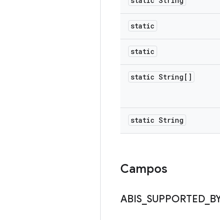
static String
static
static
static String[]
static String
Campos
ABIS
_
SUPPORTED
_
B