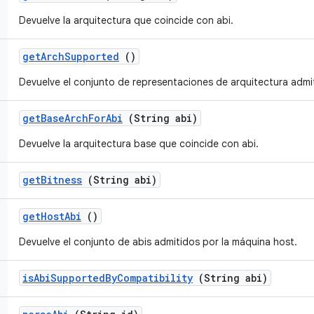
Devuelve la arquitectura que coincide con abi.
get
Arch
Supported
()
Devuelve el conjunto de representaciones de arquitectura admi
get
Base
Arch
For
Abi
(String abi)
Devuelve la arquitectura base que coincide con abi.
get
Bitness
(String abi)
get
Host
Abi
()
Devuelve el conjunto de abis admitidos por la máquina host.
is
Abi
Supported
By
Compatibility
(String abi)