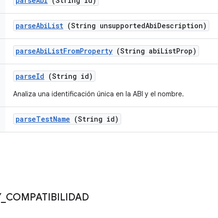
parse
Abi
(String id)
parse
Abi
List
(String unsupported
Abi
Description)
parse
Abi
List
From
Property
(String abi
List
Prop)
parse
Id
(String id)
Analiza una identificación única en la ABI y el nombre.
parse
Test
Name
(String id)
Y
_
COMPATIBILIDAD