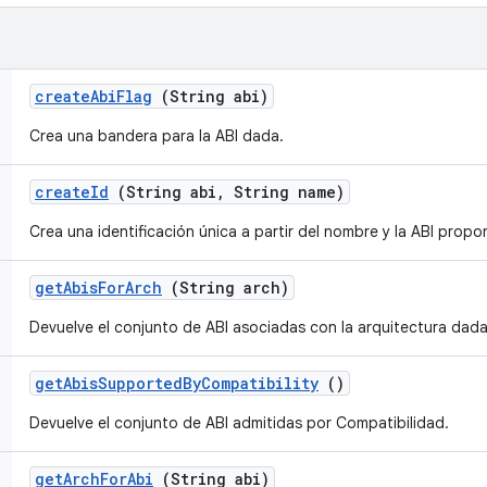
create
Abi
Flag
(String abi)
Crea una bandera para la ABI dada.
create
Id
(String abi
,
String name)
Crea una identificación única a partir del nombre y la ABI prop
get
Abis
For
Arch
(String arch)
Devuelve el conjunto de ABI asociadas con la arquitectura dada
get
Abis
Supported
By
Compatibility
()
Devuelve el conjunto de ABI admitidas por Compatibilidad.
get
Arch
For
Abi
(String abi)