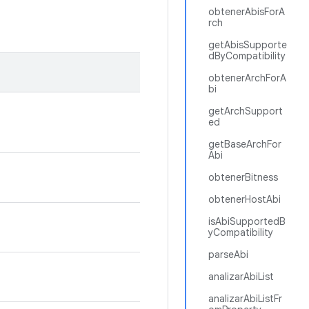
obtenerAbisForA
rch
getAbisSupporte
dByCompatibility
obtenerArchForA
bi
getArchSupport
ed
getBaseArchFor
Abi
obtenerBitness
obtenerHostAbi
isAbiSupportedB
yCompatibility
parseAbi
analizarAbiList
analizarAbiListFr