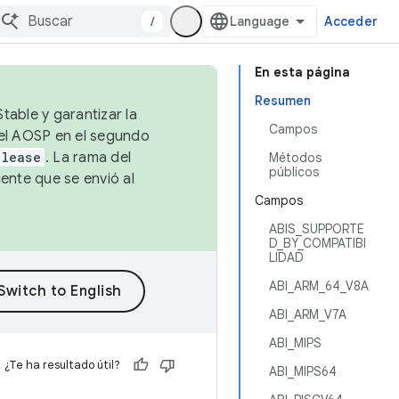
/
Acceder
En esta página
Resumen
table y garantizar la
Campos
 el AOSP en el segundo
elease
. La rama del
Métodos
públicos
ente que se envió al
Campos
ABIS_SUPPORTE
D_BY_COMPATIBI
LIDAD
ABI_ARM_64_V8A
ABI_ARM_V7A
ABI_MIPS
¿Te ha resultado útil?
ABI_MIPS64