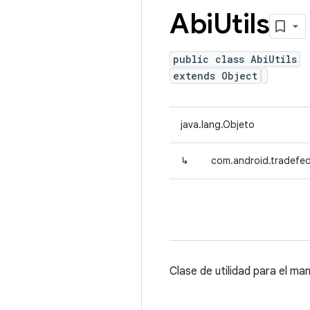
Abi
Utils
public class AbiUtils
extends Object
java.lang.Objeto
↳
com.android.tradefed.
Clase de utilidad para el ma