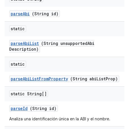
parse
Abi
(String id)
static
parse
Abi
List
(String unsupported
Abi
Description)
static
parse
Abi
List
From
Property
(String abi
List
Prop)
static String[]
parse
Id
(String id)
Analiza una identificación única en la ABI y el nombre.