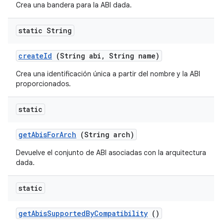
Crea una bandera para la ABI dada.
static String
create
Id
(String abi
,
String name)
Crea una identificación única a partir del nombre y la ABI
proporcionados.
static
get
Abis
For
Arch
(String arch)
Devuelve el conjunto de ABI asociadas con la arquitectura
dada.
static
get
Abis
Supported
By
Compatibility
()