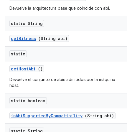
Devuelve la arquitectura base que coincide con abi.
static String
get
Bitness
(String abi)
static
get
Host
Abi
()
Devuelve el conjunto de abis admitidos por la máquina
host.
static boolean
is
Abi
Supported
By
Compatibility
(String abi)
static String