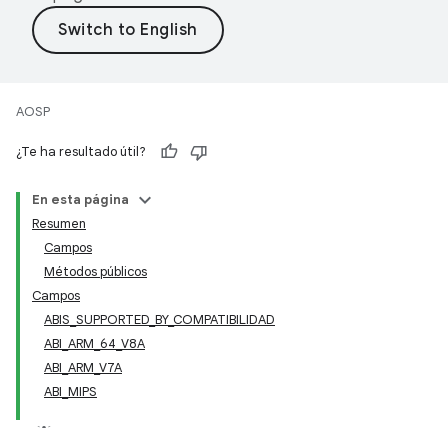
AOSP
¿Te ha resultado útil?
En esta página
Resumen
Campos
Métodos públicos
Campos
ABIS_SUPPORTED_BY_COMPATIBILIDAD
ABI_ARM_64_V8A
ABI_ARM_V7A
ABI_MIPS