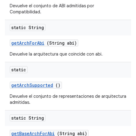
Devuelve el conjunto de ABI admitidas por
Compatibilidad.
static String
get
Arch
For
Abi
(String abi)
Devuelve la arquitectura que coincide con abi.
static
get
Arch
Supported
()
Devuelve el conjunto de representaciones de arquitectura
admitidas.
static String
get
Base
Arch
For
Abi
(String abi)