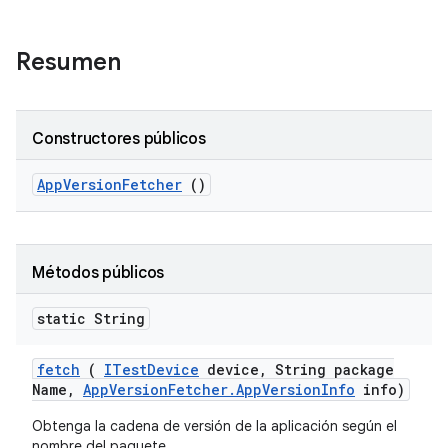
Resumen
Constructores públicos
App
Version
Fetcher
()
Métodos públicos
static String
fetch
(
ITest
Device
device
,
String package
Name
,
App
Version
Fetcher
.
App
Version
Info
info)
Obtenga la cadena de versión de la aplicación según el
nombre del paquete.