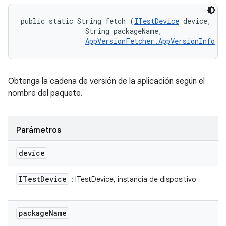
public static String fetch (
ITestDevice
 device, 

                String packageName, 

AppVersionFetcher.AppVersionInfo
 i
Obtenga la cadena de versión de la aplicación según el
nombre del paquete.
Parámetros
device
ITest
Device
: ITestDevice, instancia de dispositivo
package
Name