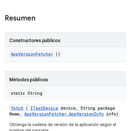
Resumen
Constructores públicos
App
Version
Fetcher
()
Métodos públicos
static String
fetch
(
ITest
Device
device
,
String package
Name
,
App
Version
Fetcher
.
App
Version
Info
info)
Obtenga la cadena de versión de la aplicación según el
nombre del paquete.